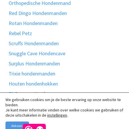
Orthopedische Hondenmand
Red Dingo Hondenmanden
Rotan Hondenmanden
Rebel Petz
Scruffs Hondenmanden
Snuggle Cave Hondencave
Surplus Hondenmanden
Trixie hondenmanden
Houten hondenhokken
51 Degrees North
We gebruiken cookies om je de beste ervaring op onze website te
Bontmand
bieden.
Je kunt meer informatie vinden over welke cookies we gebruiken of
Madison Friends
deze uitschakelen in de
instellingen
.
Akkoord