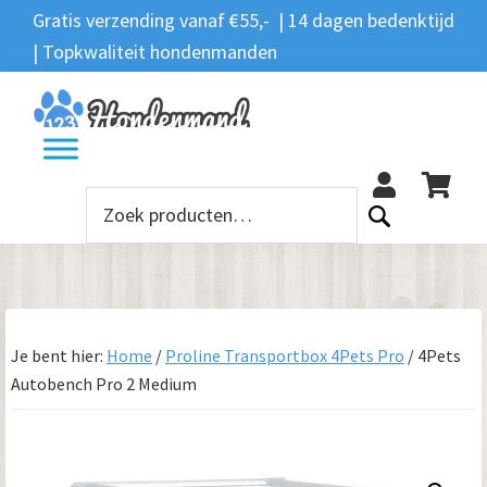
Spring
Door
Spring
Gratis verzending vanaf €55,- | 14 dagen bedenktijd
Zoeken
naar
naar
naar
| Topkwaliteit hondenmanden
Zoeken
naar:
de
de
de
hoofdnavigatie
hoofd
voettekst
12
inhoud
Zoeken
naar:
Je bent hier:
Home
/
Proline Transportbox 4Pets Pro
/
4Pets
Autobench Pro 2 Medium