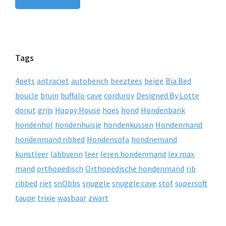
Tags
4pets
antraciet
autobench
beeztees
beige
Bia Bed
boucle
bruin
buffalo
cave
corduroy
Designed By Lotte
donut
grijs
Happy House
hoes
hond
Hondenbank
hondenhol
hondenhuisje
hondenkussen
Hondenmand
hondenmand ribbed
Hondensofa
hondnemand
kunstleer
labbvenn
leer
leren hondenmand
lex max
mand
orthopedisch
Orthopedische hondenmand
rib
ribbed
riet
snObbs
snuggle
snuggle cave
stof
supersoft
taupe
trixie
wasbaar
zwart