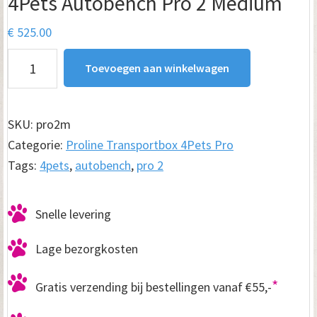
4Pets Autobench Pro 2 Medium
€
525.00
4Pets
Toevoegen aan winkelwagen
Autobench
Pro
2
SKU:
pro2m
Medium
Categorie:
Proline Transportbox 4Pets Pro
aantal
Tags:
4pets
,
autobench
,
pro 2
Snelle levering
Lage bezorgkosten
*
Gratis verzending bij bestellingen vanaf €55,-