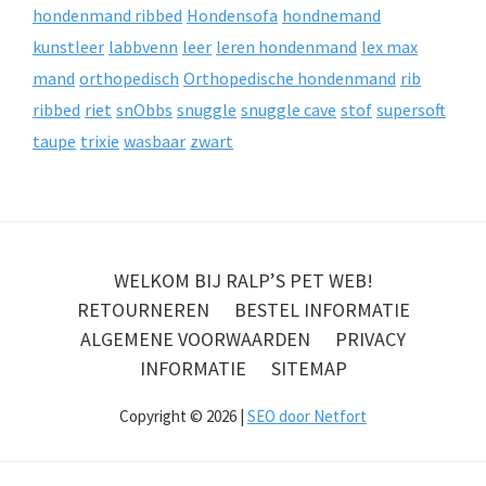
hondenmand ribbed
Hondensofa
hondnemand
kunstleer
labbvenn
leer
leren hondenmand
lex max
mand
orthopedisch
Orthopedische hondenmand
rib
ribbed
riet
snObbs
snuggle
snuggle cave
stof
supersoft
taupe
trixie
wasbaar
zwart
WELKOM BIJ RALP’S PET WEB!
RETOURNEREN
BESTEL INFORMATIE
ALGEMENE VOORWAARDEN
PRIVACY
INFORMATIE
SITEMAP
Copyright © 2026 |
SEO door Netfort