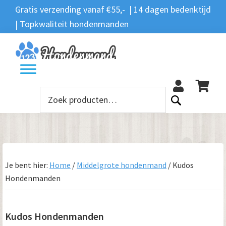
Spring
Door
Spring
Spring
Gratis verzending vanaf €55,- | 14 dagen bedenktijd
Zoeken
naar
naar
naar
naar
| Topkwaliteit hondenmanden
Zoeken
naar:
de
de
de
de
hoofdnavigatie
hoofd
eerste
voettekst
12
inhoud
sidebar
Zoeken
naar:
Je bent hier:
Home
/
Middelgrote hondenmand
/
Kudos
Hondenmanden
Kudos Hondenmanden