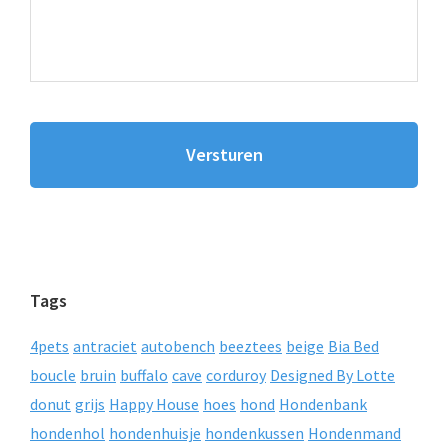
Tags
4pets
antraciet
autobench
beeztees
beige
Bia Bed
boucle
bruin
buffalo
cave
corduroy
Designed By Lotte
donut
grijs
Happy House
hoes
hond
Hondenbank
hondenhol
hondenhuisje
hondenkussen
Hondenmand