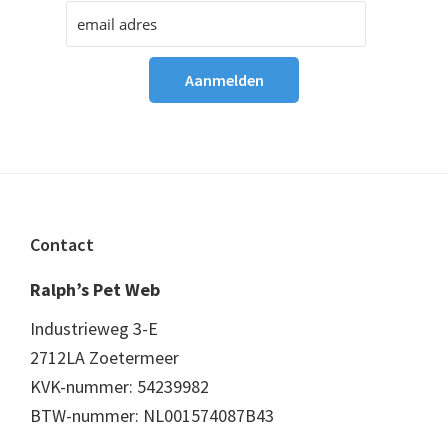
Footer
Contact
Ralph’s Pet Web
Industrieweg 3-E
2712LA Zoetermeer
KVK-nummer: 54239982
BTW-nummer: NL001574087B43