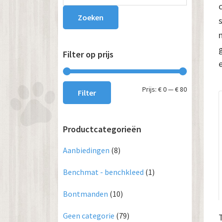
Sidebar
Zoeken
Filter op prijs
Min.
Max.
Prijs:
€ 0
—
€ 80
Filter
prijs
prijs
Productcategorieën
Aanbiedingen
(8)
Benchmat - benchkleed
(1)
Bontmanden
(10)
Geen categorie
(79)