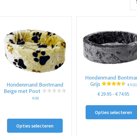
op
prijs:
laag
naar
hoog
Hondenmand Bontma
Grijs
Hondenmand Bontmand
4.5 (2)
Beige met Poot
Prij
€
29.95
-
€
74.95
0 (0)
€ 2
tot
Opties selecteren
Dit
€ 7
Opties selecteren
product
heeft