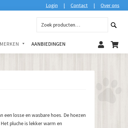
Zoeken
Login
Contact
Over ons
Zoeken
naar:
MERKEN
AANBIEDINGEN
n een losse en wasbare hoes. De hoezen
et pluche is lekker warm en