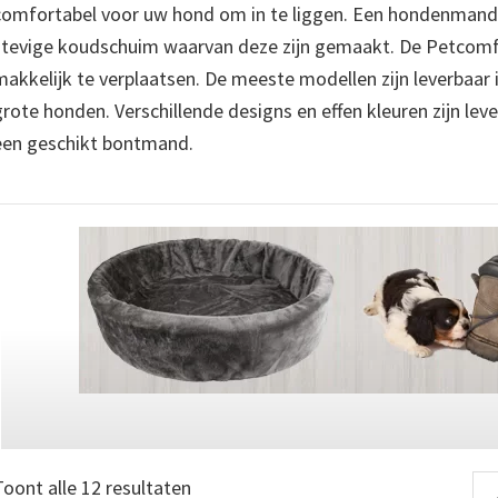
comfortabel voor uw hond om in te liggen. Een hondenmand
stevige koudschuim waarvan deze zijn gemaakt. De Petcomfo
makkelijk te verplaatsen. De meeste modellen zijn leverbaar
grote honden. Verschillende designs en effen kleuren zijn leve
een geschikt bontmand.
Gesorteerd
Toont alle 12 resultaten