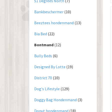
51 Degrees North
(7)
Bankbeschermer
(10)
Beeztees hondenmand
(13)
Bia Bed
(22)
Bontmand
(12)
Bully Beds
(6)
Designed By Lotte
(19)
District 70
(10)
Dog's Lifestyle
(129)
Doggy Bag Hondenmand
(3)
Donut hondenmand
(18)