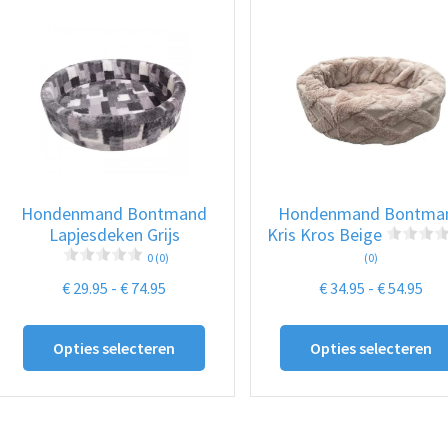
Deze
optie
kan
gekozen
worden
op
de
Hondenmand Bontmand
Hondenmand Bontma
productpagina
Lapjesdeken Grijs
Kris Kros Beige
0 (0)
(0)
Prijsklasse:
Prij
€
29.95
-
€
74.95
€
34.95
-
€
54.95
€ 29.95
€ 3
Dit
tot
tot
Opties selecteren
Opties selecteren
product
€ 74.95
€ 5
heeft
meerdere
variaties.