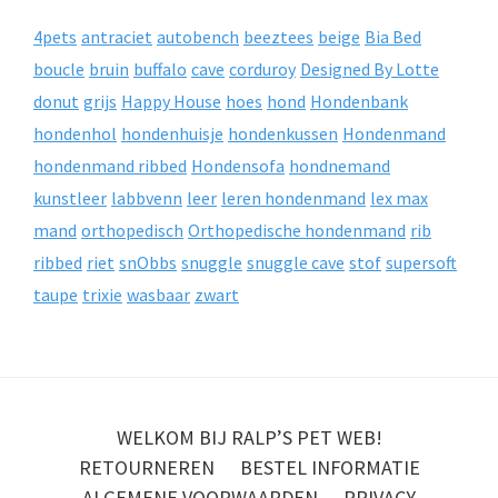
4pets
antraciet
autobench
beeztees
beige
Bia Bed
boucle
bruin
buffalo
cave
corduroy
Designed By Lotte
donut
grijs
Happy House
hoes
hond
Hondenbank
hondenhol
hondenhuisje
hondenkussen
Hondenmand
hondenmand ribbed
Hondensofa
hondnemand
kunstleer
labbvenn
leer
leren hondenmand
lex max
mand
orthopedisch
Orthopedische hondenmand
rib
ribbed
riet
snObbs
snuggle
snuggle cave
stof
supersoft
taupe
trixie
wasbaar
zwart
WELKOM BIJ RALP’S PET WEB!
RETOURNEREN
BESTEL INFORMATIE
ALGEMENE VOORWAARDEN
PRIVACY