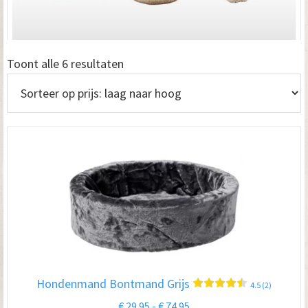
Gesorteerd
Toont alle 6 resultaten
op
prijs:
laag
naar
hoog
Hondenmand Bontmand Grijs
4.5 (2)
Prijsklasse:
€
29.95
-
€
74.95