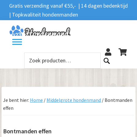
Spring
Door
Spring
Spring
Gratis verzending vanaf €55,- | 14 dagen bedenktijd
Zoeken
naar
naar
naar
naar
| Topkwaliteit hondenmanden
Zoeken
naar:
de
de
de
de
hoofdnavigatie
hoofd
eerste
voettekst
12
inhoud
sidebar
Zoeken
naar:
Je bent hier:
Home
/
Middelgrote hondenmand
/
Bontmanden
effen
Bontmanden effen