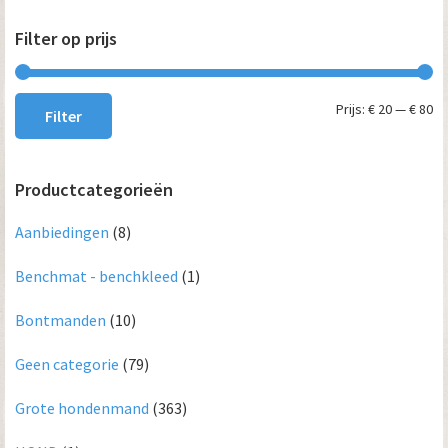
op
Filter op prijs
de
pro
Mi
Ma
Prijs:
€ 20
—
€ 80
Filter
pri
pri
Productcategorieën
Aanbiedingen
(8)
Benchmat - benchkleed
(1)
Bontmanden
(10)
Geen categorie
(79)
Grote hondenmand
(363)