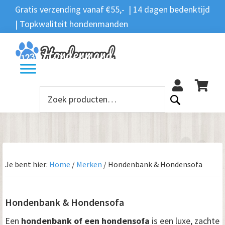
Spring
Door
Spring
Spring
Gratis verzending vanaf €55,- | 14 dagen bedenktijd
Zoeken
naar
naar
naar
naar
| Topkwaliteit hondenmanden
Zoeken
naar:
de
de
de
de
hoofdnavigatie
hoofd
eerste
voettekst
12
inhoud
sidebar
Zoeken
naar:
Je bent hier:
Home
/
Merken
/
Hondenbank & Hondensofa
Hondenbank & Hondensofa
Een
hondenbank of een hondensofa
is een luxe, zachte