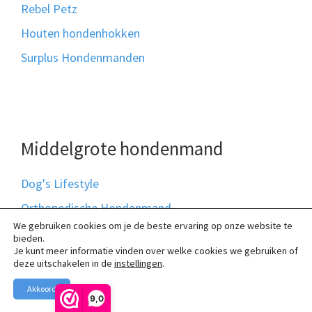
Rebel Petz
Houten hondenhokken
Surplus Hondenmanden
Middelgrote hondenmand
Dog's Lifestyle
Orthopedische Hondenmand
We gebruiken cookies om je de beste ervaring op onze website te
snObbs Hondenmanden
bieden.
Je kunt meer informatie vinden over welke cookies we gebruiken of
Kunstleer hondenmanden
deze uitschakelen in de
instellingen
.
Bia Bed Hondenmanden
Akkoord
9,0
Napzzz hondenmand