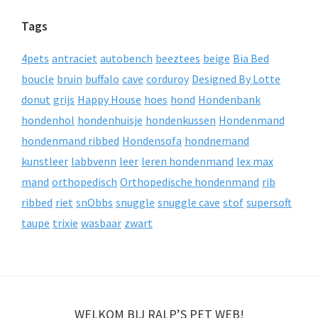
Tags
4pets
antraciet
autobench
beeztees
beige
Bia Bed
boucle
bruin
buffalo
cave
corduroy
Designed By Lotte
donut
grijs
Happy House
hoes
hond
Hondenbank
hondenhol
hondenhuisje
hondenkussen
Hondenmand
hondenmand ribbed
Hondensofa
hondnemand
kunstleer
labbvenn
leer
leren hondenmand
lex max
mand
orthopedisch
Orthopedische hondenmand
rib
ribbed
riet
snObbs
snuggle
snuggle cave
stof
supersoft
taupe
trixie
wasbaar
zwart
WELKOM BIJ RALP’S PET WEB!