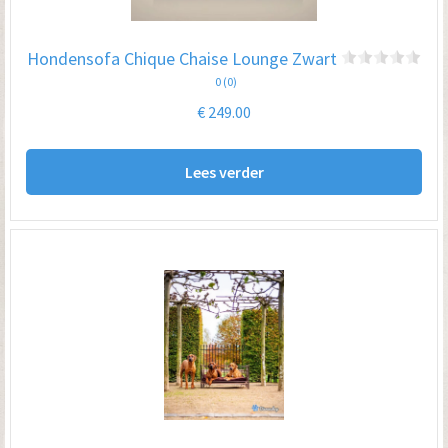
wo
op
Hondensofa Chique Chaise Lounge Zwart
de
0 (0)
pro
€
249.00
Lees verder