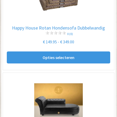
Happy House Rotan Hondensofa Dubbelwandig
0 (0)
Prijsklasse:
€
149.95
-
€
349.00
€ 149.95
Dit
tot
Opties selecteren
pro
€ 349.00
hee
me
var
De
opt
kan
ge