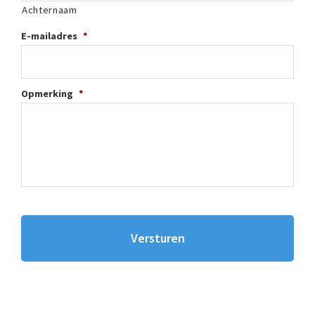
Achternaam
E-mailadres
*
Opmerking
*