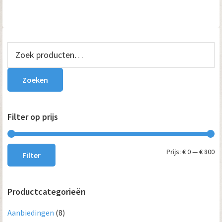
Primaire
Zoeken
naar:
Sidebar
Zoeken
Filter op prijs
Mi
Ma
Prijs:
€ 0
—
€ 800
Filter
pri
pri
Productcategorieën
Aanbiedingen
(8)