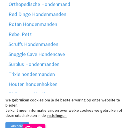
Orthopedische Hondenmand
Red Dingo Hondenmanden
Rotan Hondenmanden
Rebel Petz
Scruffs Hondenmanden
Snuggle Cave Hondencave
Surplus Hondenmanden
Trixie hondenmanden
Houten hondenhokken
51 Degrees North
We gebruiken cookies om je de beste ervaring op onze website te
Bontmand
bieden.
Je kunt meer informatie vinden over welke cookies we gebruiken of
Madison Friends
deze uitschakelen in de
instellingen
.
Akkoord