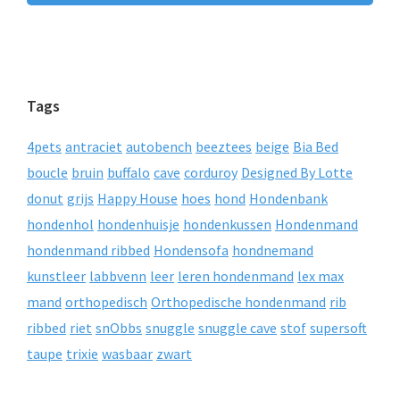
Tags
4pets
antraciet
autobench
beeztees
beige
Bia Bed
boucle
bruin
buffalo
cave
corduroy
Designed By Lotte
donut
grijs
Happy House
hoes
hond
Hondenbank
hondenhol
hondenhuisje
hondenkussen
Hondenmand
hondenmand ribbed
Hondensofa
hondnemand
kunstleer
labbvenn
leer
leren hondenmand
lex max
mand
orthopedisch
Orthopedische hondenmand
rib
ribbed
riet
snObbs
snuggle
snuggle cave
stof
supersoft
taupe
trixie
wasbaar
zwart