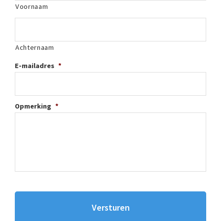
Voornaam
Achternaam
E-mailadres
*
Opmerking
*