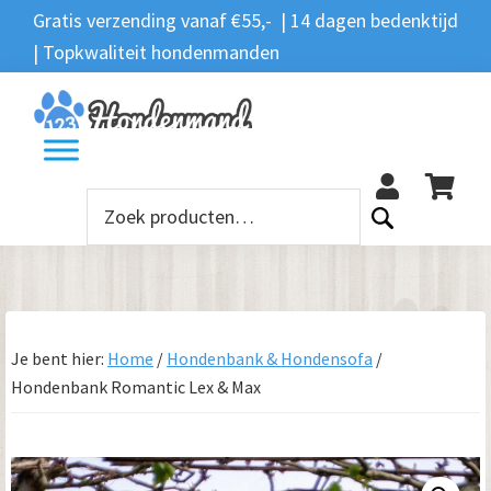
Spring
Door
Spring
Gratis verzending vanaf €55,- | 14 dagen bedenktijd
Zoeken
naar
naar
naar
| Topkwaliteit hondenmanden
Zoeken
naar:
de
de
de
hoofdnavigatie
hoofd
voettekst
12
inhoud
Zoeken
naar:
Je bent hier:
Home
/
Hondenbank & Hondensofa
/
Hondenbank Romantic Lex & Max