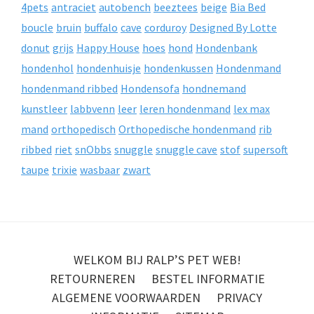
4pets
antraciet
autobench
beeztees
beige
Bia Bed
boucle
bruin
buffalo
cave
corduroy
Designed By Lotte
donut
grijs
Happy House
hoes
hond
Hondenbank
hondenhol
hondenhuisje
hondenkussen
Hondenmand
hondenmand ribbed
Hondensofa
hondnemand
kunstleer
labbvenn
leer
leren hondenmand
lex max
mand
orthopedisch
Orthopedische hondenmand
rib
ribbed
riet
snObbs
snuggle
snuggle cave
stof
supersoft
taupe
trixie
wasbaar
zwart
WELKOM BIJ RALP’S PET WEB!
RETOURNEREN
BESTEL INFORMATIE
ALGEMENE VOORWAARDEN
PRIVACY