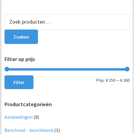
Primaire
Zoeken
naar:
Sidebar
Zoeken
Filter op prijs
Mi
Ma
Prijs:
€ 250
—
€ 260
Filter
pri
pri
Productcategorieën
Aanbiedingen
(8)
Benchmat - benchkleed
(1)