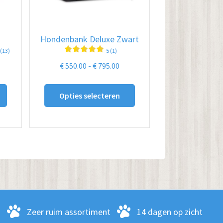
Hondenbank Deluxe Zwart
 (13)
5 (1)
ijsklasse:
Prijsklasse:
€
550.00
-
€
795.00
550.00
€ 550.00
Dit
Dit
t
tot
Opties selecteren
product
product
795.00
€ 795.00
heeft
heeft
meerdere
meerdere
variaties.
variaties.
Deze
Deze
optie
optie
kan
kan
gekozen
gekozen
-
Zeer ruim assortiment
14 dagen op zicht
worden
worden