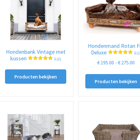
hoog
Hondenmand Rotan F
Hondenbank Vintage met
Deluxe
5 (1
kussen
5 (2)
Pr
€
195.00
-
€
275.00
€ 
Producten bekijken
to
Producten bekijken
€ 