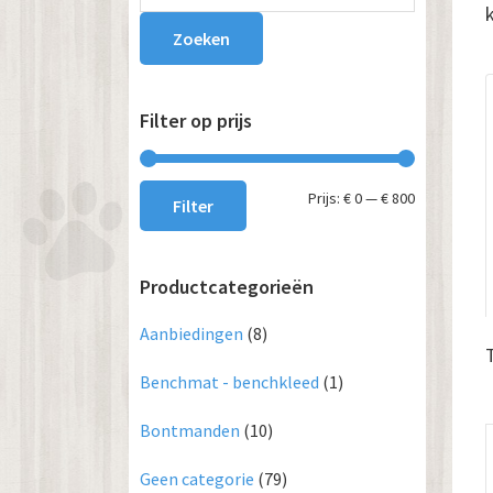
Sidebar
Zoeken
Filter op prijs
Min.
Max.
Prijs:
€ 0
—
€ 800
Filter
prijs
prijs
Productcategorieën
Aanbiedingen
(8)
Benchmat - benchkleed
(1)
Bontmanden
(10)
Geen categorie
(79)