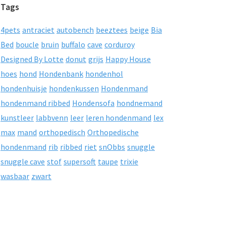
Tags
4pets
antraciet
autobench
beeztees
beige
Bia
Bed
boucle
bruin
buffalo
cave
corduroy
Designed By Lotte
donut
grijs
Happy House
hoes
hond
Hondenbank
hondenhol
hondenhuisje
hondenkussen
Hondenmand
hondenmand ribbed
Hondensofa
hondnemand
kunstleer
labbvenn
leer
leren hondenmand
lex
max
mand
orthopedisch
Orthopedische
hondenmand
rib
ribbed
riet
snObbs
snuggle
snuggle cave
stof
supersoft
taupe
trixie
wasbaar
zwart