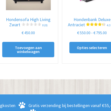
Hondensofa High Living
Hondenbank Deluxe
Zwart
Antraciet
0 (0)
4.3
Pr
€
450.00
€
550.00
-
€
795.00
€ 
to
Toevoegen aan
Opties selecteren
winkelwagen
€ 
rgkosten
Gratis verzending bij bestellingen vanaf €55,