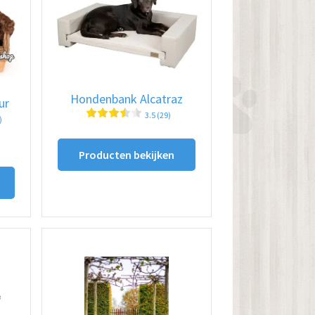
Hondenbank Alcatraz
ur
3.5 (29)
)
ijsklasse:
Producten bekijken
195.00
t
275.00