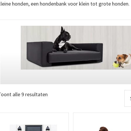
kleine honden, een hondenbank voor klein tot grote honden.
Gesorteerd
Toont alle 9 resultaten
op
prijs:
laag
naar