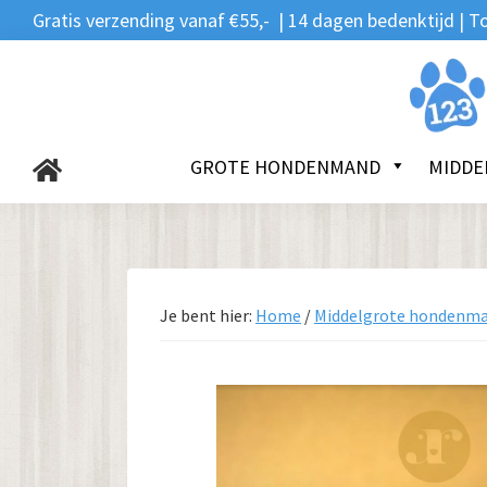
Zoeken
Spring
Door
Spring
Gratis verzending vanaf €55,- | 14 dagen bedenktijd |
naar:
naar
naar
naar
de
de
de
123Hondenmand.nl
hoofdnavigatie
hoofd
voettekst
inhoud
GROTE HONDENMAND
MIDDE
Je bent hier:
Home
/
Middelgrote hondenm