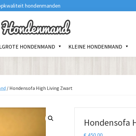
 Topkwaliteit hondenmanden
LGROTE HONDENMAND
KLEINE HONDENMAND
and
/
Hondensofa High Living Zwart
Hondensofa H
€
450.00