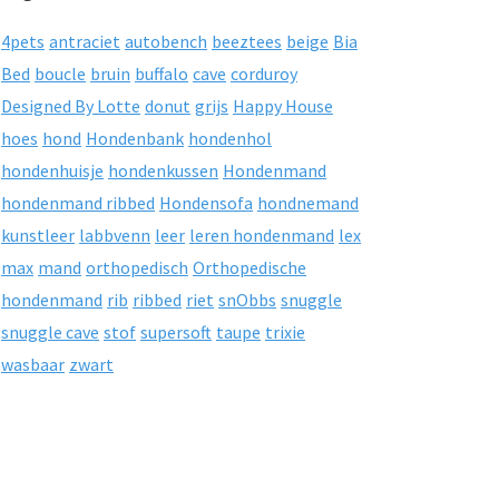
4pets
antraciet
autobench
beeztees
beige
Bia
Bed
boucle
bruin
buffalo
cave
corduroy
Designed By Lotte
donut
grijs
Happy House
hoes
hond
Hondenbank
hondenhol
hondenhuisje
hondenkussen
Hondenmand
hondenmand ribbed
Hondensofa
hondnemand
kunstleer
labbvenn
leer
leren hondenmand
lex
max
mand
orthopedisch
Orthopedische
hondenmand
rib
ribbed
riet
snObbs
snuggle
snuggle cave
stof
supersoft
taupe
trixie
wasbaar
zwart