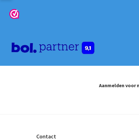
Aanmelden voor n
Footer
Contact