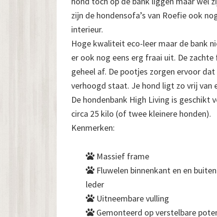
hond toch op de bank liggen maar wel zij
zijn de hondensofa’s van Roefie ook nog
interieur.
Hoge kwaliteit eco-leer maar de bank ni
er ook nog eens erg fraai uit. De zacht
geheel af. De pootjes zorgen ervoor dat
verhoogd staat. Je hond ligt zo vrij van
De hondenbank High Living is geschikt 
circa 25 kilo (of twee kleinere honden).
Kenmerken:
Massief frame
Fluwelen binnenkant en en buiten
leder
Uitneembare vulling
Gemonteerd op verstelbare poten 