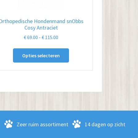
Orthopedische Hondenmand snObbs
Cosy Antraciet
Prijsklasse:
€
69.00
-
€
115.00
€ 69.00
Dit
tot
Opties selecteren
product
€ 115.00
heeft
meerdere
variaties.
Deze
optie
kan
gekozen
-
Zeer ruim assortiment
14 dagen op zicht
worden
op