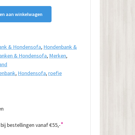
en aan winkelwagen
ank & Hondensofa
,
Hondenbank &
anken & Hondensofa
,
Merken
,
and
enbank
,
Hondensofa
,
roefie
en
*
bij bestellingen vanaf €55,-