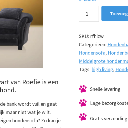
Hondensofa
Toevoeg
High
Living
Zwart
SKU:
rfhlzw
aantal
Categorieën:
Hondenb
Hondensofa
,
Hondenb
Middelgrote hondenm
Tags:
high living
,
Hond
rt van Roefie is een
 hond.
Snelle levering
Lage bezorgkost
, de bank wordt vuil en gaat
jk maar niet wat je wilt.
Gratis verzending 
 eigen hondensofa? Zo kan je