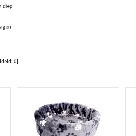
 diep
dagen
deld:
0
]