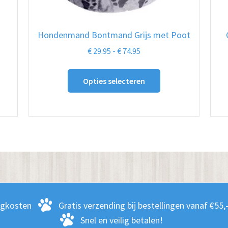
Hondenmand Bontmand Grijs met Poot
Prijsklasse:
€
29.95
-
€
74.95
€ 29.95
Dit
tot
Opties selecteren
product
€ 74.95
heeft
meerdere
variaties.
Deze
optie
kan
gekozen
worden
rgkosten
Gratis verzending bij bestellingen vanaf €55,
op
Snel en veilig betalen!