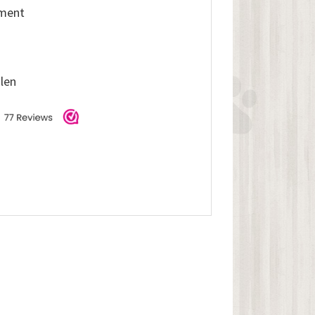
iment
alen