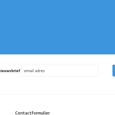
de
productpagina
ieuwsbrief
Contactformulier