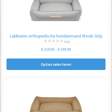
opt
kan
ge
wo
op
Labbvenn orthopedische hondenmand Movik Grijs
de
0 (0)
pro
Prijsklasse:
€
219.00
-
€
339.00
€ 219.00
Dit
tot
Opties selecteren
pro
€ 339.00
hee
me
var
De
opt
kan