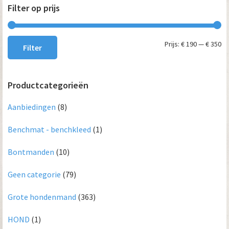
Filter op prijs
Mi
Ma
Prijs:
€ 190
—
€ 350
Filter
pri
pri
Productcategorieën
Aanbiedingen
(8)
Benchmat - benchkleed
(1)
Bontmanden
(10)
Geen categorie
(79)
Grote hondenmand
(363)
HOND
(1)