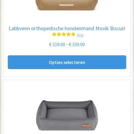
ge
wo
op
Labbvenn orthopedische hondenmand Movik Biscuit
de
5 (1)
pro
Prijsklasse:
€
219.00
-
€
339.00
€ 219.00
Dit
tot
Opties selecteren
pro
€ 339.00
hee
me
var
De
opt
kan
ge
wo