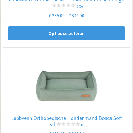
de
0 (0)
pro
Prijsklasse:
€
239.00
-
€
349.00
€ 239.00
Dit
tot
Opties selecteren
pro
€ 349.00
hee
me
var
De
opt
kan
ge
wo
op
Labbvenn Orthopedische Hondenmand Bosca Soft
de
Teal
0 (0)
pro