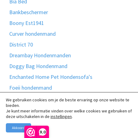
Bia Bed
Bankbeschermer
Boony Est1941
Curver hondenmand
District 70
Dreambay Hondenmanden
Doggy Bag Hondenmand
Enchanted Home Pet Hondensofa's
Foeii hondenmand
Happy House
We gebruiken cookies om je de beste ervaring op onze website te
bieden.
Exclusieve hondenbanken
Je kunt meer informatie vinden over welke cookies we gebruiken of
deze uitschakelen in de
instellingen
.
Hondenbank & Hondensofa
Akkoord
Hondenmanden Lex & Max
9,0