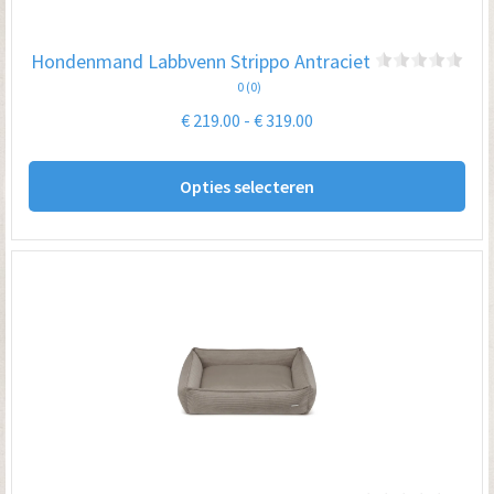
wo
op
Hondenmand Labbvenn Strippo Antraciet
de
0 (0)
pro
Prijsklasse:
€
219.00
-
€
319.00
€ 219.00
Dit
tot
Opties selecteren
pro
€ 319.00
hee
me
var
De
opt
kan
ge
wo
op