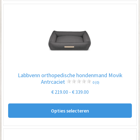
me
var
De
opt
kan
ge
wo
op
Labbvenn orthopedische hondenmand Movik
de
Antrcaciet
0 (0)
pro
Prijsklasse:
€
219.00
-
€
339.00
€ 219.00
Dit
tot
Opties selecteren
pro
€ 339.00
hee
me
var