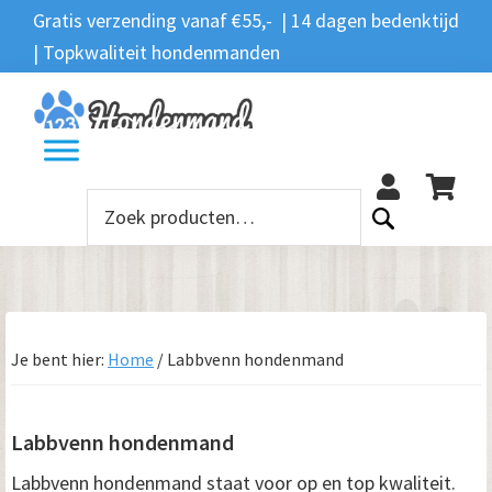
Spring
Door
Spring
Spring
Gratis verzending vanaf €55,- | 14 dagen bedenktijd
Zoeken
naar
naar
naar
naar
| Topkwaliteit hondenmanden
Zoeken
naar:
de
de
de
de
hoofdnavigatie
hoofd
eerste
voettekst
12
inhoud
sidebar
Zoeken
naar:
Je bent hier:
Home
/
Labbvenn hondenmand
Labbvenn hondenmand
Labbvenn hondenmand staat voor op en top kwaliteit.