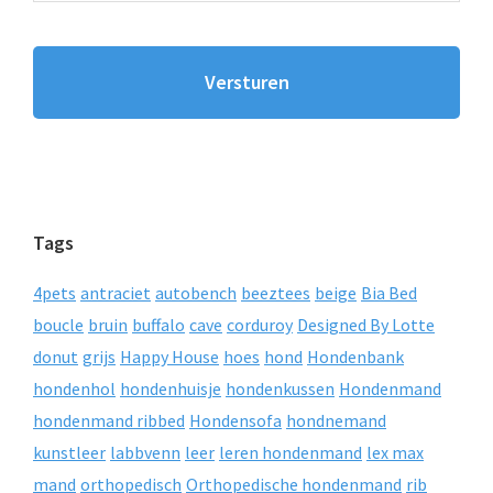
Tags
4pets
antraciet
autobench
beeztees
beige
Bia Bed
boucle
bruin
buffalo
cave
corduroy
Designed By Lotte
donut
grijs
Happy House
hoes
hond
Hondenbank
hondenhol
hondenhuisje
hondenkussen
Hondenmand
hondenmand ribbed
Hondensofa
hondnemand
kunstleer
labbvenn
leer
leren hondenmand
lex max
mand
orthopedisch
Orthopedische hondenmand
rib