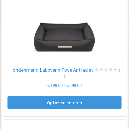
laag
naar
hoog
Hondenmand Labbvenn Töve Antraciet
0
(0)
Prijsklasse:
€
199.00
-
€
299.00
€ 199.00
Dit
tot
Opties selecteren
pro
€ 299.00
hee
me
var