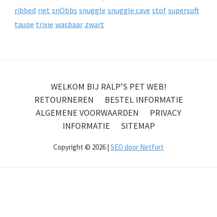
ribbed
riet
snObbs
snuggle
snuggle cave
stof
supersoft
taupe
trixie
wasbaar
zwart
WELKOM BIJ RALP’S PET WEB!
RETOURNEREN
BESTEL INFORMATIE
ALGEMENE VOORWAARDEN
PRIVACY
INFORMATIE
SITEMAP
Copyright © 2026 |
SEO door Netfort