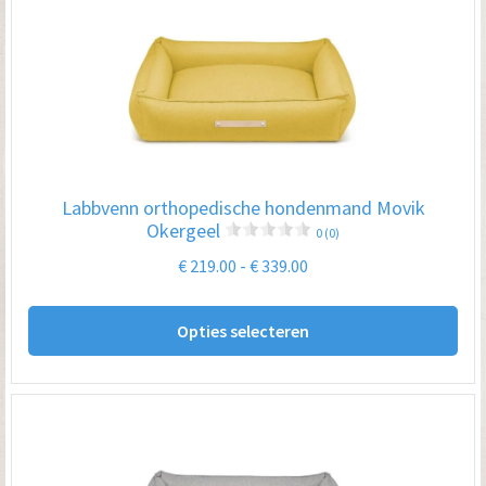
De
opt
kan
ge
wo
op
Labbvenn orthopedische hondenmand Movik
de
Okergeel
0 (0)
pro
Prijsklasse:
€
219.00
-
€
339.00
€ 219.00
Dit
tot
Opties selecteren
pro
€ 339.00
hee
me
var
De