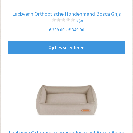
op
Labbvenn Orthoptische Hondenmand Bosca Grijs
de
0 (0)
pro
Prijsklasse:
€
239.00
-
€
349.00
€ 239.00
Dit
tot
Opties selecteren
pro
€ 349.00
hee
me
var
De
opt
kan
ge
wo
op
Labbvenn Orthopedische Hondenmand Bosca Beige