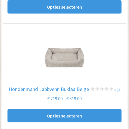
tot
Opties selecteren
pro
€ 319.00
hee
me
var
De
opt
kan
ge
wo
op
Hondenmand Labbvenn Buklaa Beige
0 (0)
de
Prijsklasse:
€
219.00
-
€
319.00
pro
€ 219.00
Dit
tot
Opties selecteren
pro
€ 319.00
hee