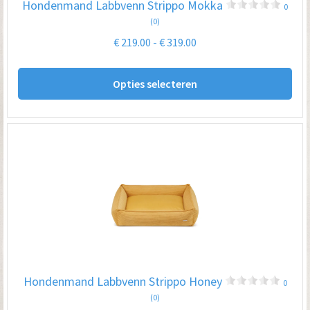
Hondenmand Labbvenn Strippo Mokka
0
de
(0)
pro
Prijsklasse:
€
219.00
-
€
319.00
€ 219.00
Dit
tot
Opties selecteren
pro
€ 319.00
hee
me
var
De
opt
kan
ge
wo
op
Hondenmand Labbvenn Strippo Honey
0
de
(0)
pro