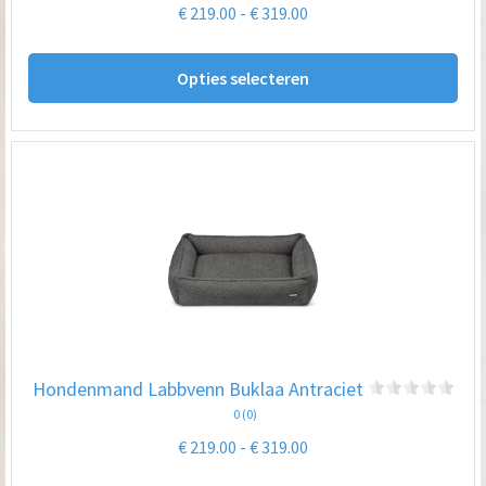
Prijsklasse:
€
219.00
-
€
319.00
€ 219.00
Dit
tot
Opties selecteren
pro
€ 319.00
hee
me
var
De
opt
kan
ge
wo
op
Hondenmand Labbvenn Buklaa Antraciet
de
0 (0)
pro
Prijsklasse:
€
219.00
-
€
319.00
€ 219.00
Dit