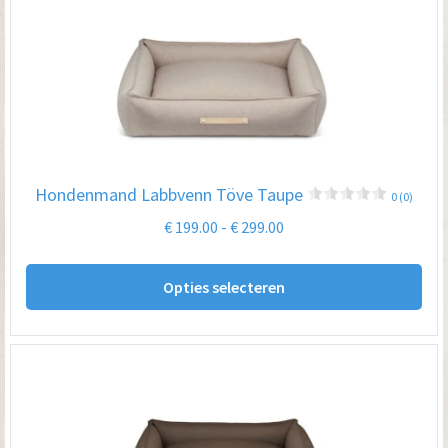
De
opt
kan
ge
wo
op
Hondenmand Labbvenn Töve Taupe
0 (0)
de
Prijsklasse:
€
199.00
-
€
299.00
pro
€ 199.00
Dit
tot
Opties selecteren
pro
€ 299.00
hee
me
var
De
opt