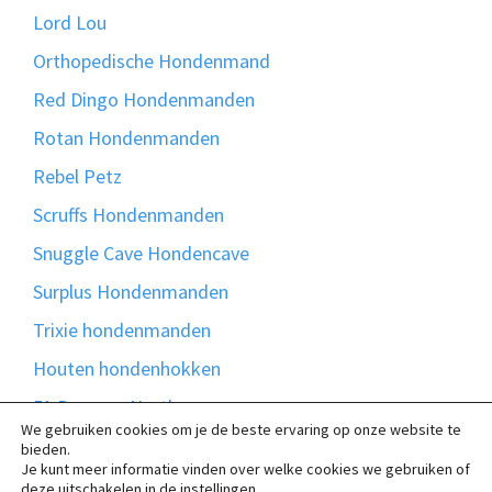
Lord Lou
Orthopedische Hondenmand
Red Dingo Hondenmanden
Rotan Hondenmanden
Rebel Petz
Scruffs Hondenmanden
Snuggle Cave Hondencave
Surplus Hondenmanden
Trixie hondenmanden
Houten hondenhokken
51 Degrees North
We gebruiken cookies om je de beste ervaring op onze website te
Bontmand
bieden.
Je kunt meer informatie vinden over welke cookies we gebruiken of
Madison Friends
deze uitschakelen in de
instellingen
.