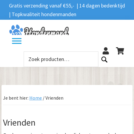
Spring
Door
Spring
Spring
Gratis verzending vanaf €55,- | 14 dagen bedenktijd
Zoeken
naar
naar
naar
naar
| Topkwaliteit hondenmanden
Zoeken
naar:
de
de
de
de
hoofdnavigatie
hoofd
eerste
voettekst
12
inhoud
sidebar
Zoeken
naar:
Je bent hier:
Home
/
Vrienden
Vrienden