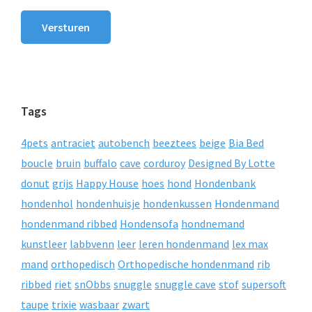
Versturen
Tags
4pets
antraciet
autobench
beeztees
beige
Bia Bed
boucle
bruin
buffalo
cave
corduroy
Designed By Lotte
donut
grijs
Happy House
hoes
hond
Hondenbank
hondenhol
hondenhuisje
hondenkussen
Hondenmand
hondenmand ribbed
Hondensofa
hondnemand
kunstleer
labbvenn
leer
leren hondenmand
lex max
mand
orthopedisch
Orthopedische hondenmand
rib
ribbed
riet
snObbs
snuggle
snuggle cave
stof
supersoft
taupe
trixie
wasbaar
zwart