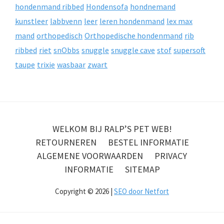
hondenmand ribbed
Hondensofa
hondnemand
kunstleer
labbvenn
leer
leren hondenmand
lex max
mand
orthopedisch
Orthopedische hondenmand
rib
ribbed
riet
snObbs
snuggle
snuggle cave
stof
supersoft
taupe
trixie
wasbaar
zwart
WELKOM BIJ RALP’S PET WEB!
RETOURNEREN
BESTEL INFORMATIE
ALGEMENE VOORWAARDEN
PRIVACY
INFORMATIE
SITEMAP
Copyright © 2026 |
SEO door Netfort