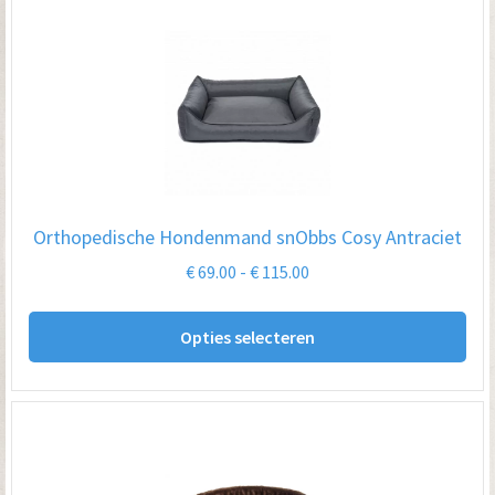
Orthopedische Hondenmand snObbs Cosy Antraciet
Prijsklasse:
€
69.00
-
€
115.00
€ 69.00
Dit
tot
Opties selecteren
pro
€ 115.00
hee
me
var
De