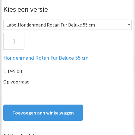
tot
Kies een versie
€ 275.00
H
o
Hondenmand Rotan Fur Deluxe 55 cm
n
d
€
195.00
e
Op voorraad
n
m
Toevoegen aan winkelwagen
a
n