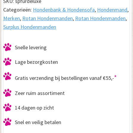
d
SKU:
spfurdeluxe
Categorieën:
Hondenbank & Hondensofa
,
Hondenmand
,
R
Merken
,
Rotan Hondenmanden
,
Rotan Hondenmanden
,
o
Surplus Hondenmanden
t
a
Snelle levering
n
Lage bezorgkosten
F
u
*
Gratis verzending bij bestellingen vanaf €55,-
r
Zeer ruim assortiment
D
e
14 dagen op zicht
l
Snel en veilig betalen
u