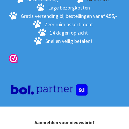
wo
Lage bezorgkosten
op
Gratis verzending bij bestellingen vanaf €55,-
de
Zeer ruim assortiment
pro
14 dagen op zicht
Snel en veilig betalen!
Aanmelden voor nieuwsbrief