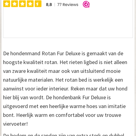
x
e
5
5
c
De hondenmand Rotan Fur Deluxe is gemaakt van de
m
hoogste kwaliteit rotan. Het rieten ligbed is niet alleen
van zware kwaliteit maar ook van uitsluitend mooie
a
natuurlijke materialen. Het rotan bed is werkelijk een
a
aanwinst voor ieder interieur. Reken maar dat uw hond
n
hier blij van wordt. De hondenbank Fur Deluxe is
t
uitgevoerd met een heerlijke warme hoes van imitatie
bont. Heerlijk warm en comfortabel voor uw trouwe
a
viervoeter!
l
De bodem en de randen zijn van extra sterk en dubbel