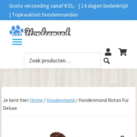
Spring
Door
Spring
Gratis verzending vanaf €55,- | 14 dagen bedenktijd
Zoeken
naar
naar
naar
| Topkwaliteit hondenmanden
Zoeken
naar:
de
de
de
hoofdnavigatie
hoofd
voettekst
12
inhoud
Zoeken
naar:
Je bent hier:
Home
/
Hondenmand
/
Hondenmand Rotan Fur
Deluxe