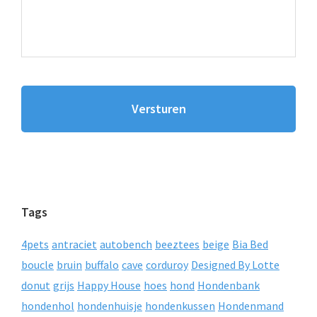
Tags
4pets
antraciet
autobench
beeztees
beige
Bia Bed
boucle
bruin
buffalo
cave
corduroy
Designed By Lotte
donut
grijs
Happy House
hoes
hond
Hondenbank
hondenhol
hondenhuisje
hondenkussen
Hondenmand