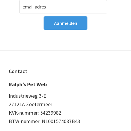
Footer
Contact
Ralph’s Pet Web
Industrieweg 3-E
2712LA Zoetermeer
KVK-nummer: 54239982
BTW-nummer: NL001574087B43