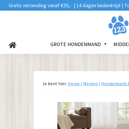
Zoeken
Spring
Door
Spring
Gratis verzending vanaf €55,- | 14 dagen bedenktijd |
naar:
naar
naar
naar
de
de
de
123Hondenmand.nl
hoofdnavigatie
hoofd
voettekst
inhoud
GROTE HONDENMAND
MIDDE
Je bent hier:
Home
/
Merken
/
Hondenbank 