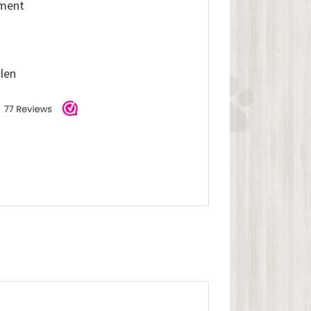
iment
alen