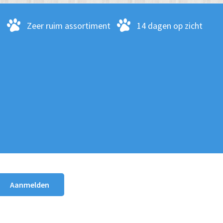
kan
gekozen
-
Zeer ruim assortiment
14 dagen op zicht
worden
op
de
productpagina