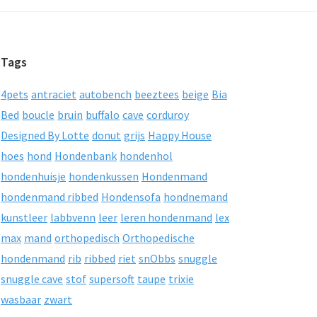
Tags
4pets
antraciet
autobench
beeztees
beige
Bia
Bed
boucle
bruin
buffalo
cave
corduroy
Designed By Lotte
donut
grijs
Happy House
hoes
hond
Hondenbank
hondenhol
hondenhuisje
hondenkussen
Hondenmand
hondenmand ribbed
Hondensofa
hondnemand
kunstleer
labbvenn
leer
leren hondenmand
lex
max
mand
orthopedisch
Orthopedische
hondenmand
rib
ribbed
riet
snObbs
snuggle
snuggle cave
stof
supersoft
taupe
trixie
wasbaar
zwart