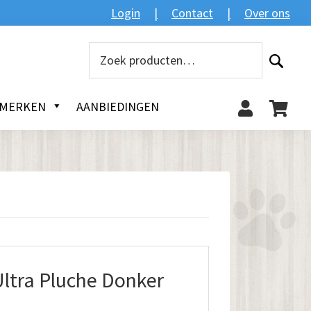
Zoeken
Login
Contact
Over ons
Zoeken
naar:
MERKEN
AANBIEDINGEN
ltra Pluche Donker