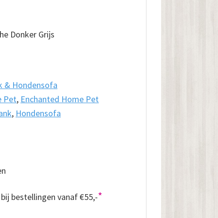
he Donker Grijs
k & Hondensofa
 Pet
,
Enchanted Home Pet
ank
,
Hondensofa
en
*
bij bestellingen vanaf €55,-