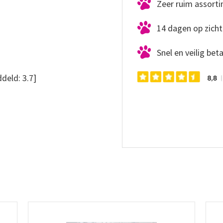
Zeer ruim assort
14 dagen op zicht
Snel en veilig bet
deld:
3.7
]