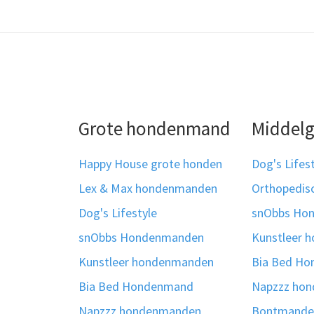
Grote hondenmand
Middel
Happy House grote honden
Dog's Lifes
Lex & Max hondenmanden
Orthopedi
Dog's Lifestyle
snObbs Ho
snObbs Hondenmanden
Kunstleer 
Kunstleer hondenmanden
Bia Bed H
Bia Bed Hondenmand
Napzzz ho
Napzzz hondenmanden
Bontmanden