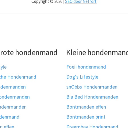
Copyright © 2026 |
SEO door Netfort
grote hondenmand
Kleine hondenman
tyle
Foeii hondenmand
sche Hondenmand
Dog's Lifestyle
ndenmanden
snObbs Hondenmanden
hondenmanden
Bia Bed Hondenmanden
ondenmanden
Bontmanden effen
ndenmand
Bontmanden print
 effen
Dreambay Hondenmand