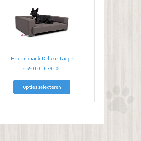
Hondenbank Deluxe Taupe
Prijsklasse:
€
550.00
-
€
795.00
€ 550.00
Dit
tot
Opties selecteren
product
€ 795.00
heeft
meerdere
variaties.
Deze
optie