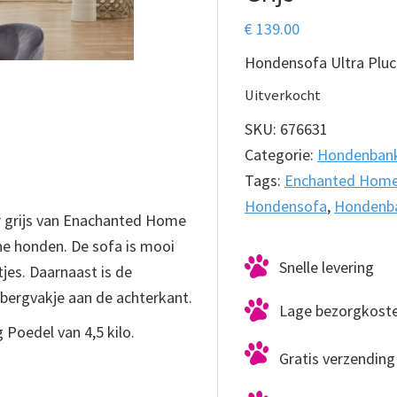
€
139.00
Hondensofa Ultra Pluc
Uitverkocht
SKU:
676631
Categorie:
Hondenban
Tags:
Enchanted Home
Hondensofa
,
Hondenb
r grijs van Enachanted Home
ne honden. De sofa is mooi
Snelle levering
tjes. Daarnaast is de
bergvakje aan de achterkant.
Lage bezorgkost
Poedel van 4,5 kilo.
Gratis verzending 