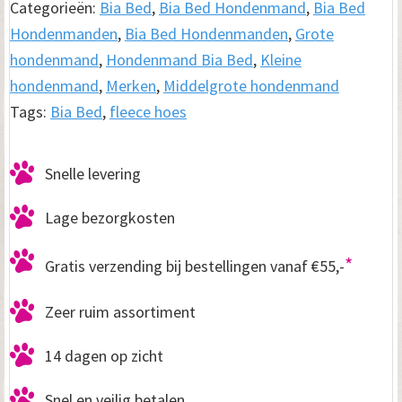
grijs
Categorieën:
Bia Bed
,
Bia Bed Hondenmand
,
Bia Bed
aantal
Hondenmanden
,
Bia Bed Hondenmanden
,
Grote
hondenmand
,
Hondenmand Bia Bed
,
Kleine
hondenmand
,
Merken
,
Middelgrote hondenmand
Tags:
Bia Bed
,
fleece hoes
Snelle levering
Lage bezorgkosten
*
Gratis verzending bij bestellingen vanaf €55,-
Zeer ruim assortiment
14 dagen op zicht
Snel en veilig betalen