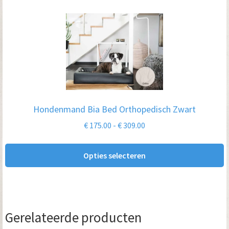
Dit
product
heeft
meerdere
variaties.
Deze
optie
Hondenmand Bia Bed Orthopedisch Zwart
kan
Prijsklasse:
€
175.00
-
€
309.00
gekozen
€ 175.00
worden
tot
Opties selecteren
op
€ 309.00
de
productpagina
Gerelateerde producten