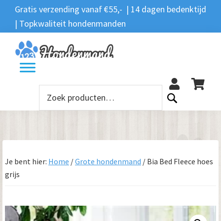
Spring
Door
Spring
Gratis verzending vanaf €55,- | 14 dagen bedenktijd
Zoeken
naar
naar
naar
| Topkwaliteit hondenmanden
Zoeken
naar:
de
de
de
hoofdnavigatie
hoofd
voettekst
12
inhoud
Zoeken
naar:
Je bent hier:
Home
/
Grote hondenmand
/
Bia Bed Fleece hoes
grijs