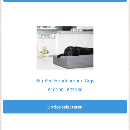
de
productpagina
Dit
product
heeft
meerdere
variaties.
Deze
optie
Bia Bed Hondenmand Grijs
kan
Prijsklasse:
€
109.00
-
€
259.00
gekozen
€ 109.00
worden
tot
Opties selecteren
op
€ 259.00
de
productpagina