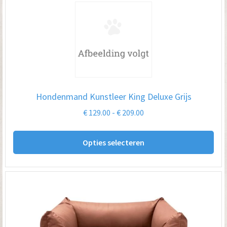
De
opt
kan
ge
wo
op
Hondenmand Kunstleer King Deluxe Grijs
de
Prijsklasse:
€
129.00
-
€
209.00
pro
€ 129.00
Dit
tot
Opties selecteren
pro
€ 209.00
hee
me
var
De
opt