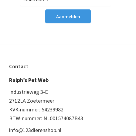
Footer
Contact
Ralph’s Pet Web
Industrieweg 3-E
2712LA Zoetermeer
KVK-nummer: 54239982
BTW-nummer: NL001574087B43
info@123dierenshop.nl