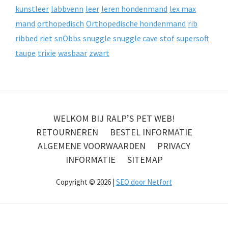
kunstleer
labbvenn
leer
leren hondenmand
lex max
mand
orthopedisch
Orthopedische hondenmand
rib
ribbed
riet
snObbs
snuggle
snuggle cave
stof
supersoft
taupe
trixie
wasbaar
zwart
WELKOM BIJ RALP’S PET WEB!
RETOURNEREN
BESTEL INFORMATIE
ALGEMENE VOORWAARDEN
PRIVACY
INFORMATIE
SITEMAP
Copyright © 2026 |
SEO door Netfort