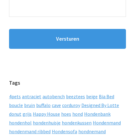
Tags
4pets
antraciet
autobench
beeztees
beige
Bia Bed
boucle
bruin
buffalo
cave
corduroy
Designed By Lotte
donut
grijs
Happy House
hoes
hond
Hondenbank
hondenhol
hondenhuisje
hondenkussen
Hondenmand
hondenmand ribbed
Hondensofa
hondnemand