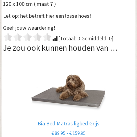
120 x 100 cm ( maat 7 )
Let op: het betreft hier een losse hoes!
Geef jouw waardering!
[Totaal:
0
Gemiddeld:
0
]
Je zou ook kunnen houden van …
Dit
product
heeft
meerdere
variaties.
Deze
optie
Bia Bed Matras ligbed Grijs
kan
Prijsklasse:
€
89.95
-
€
159.95