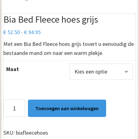
Bia Bed Fleece hoes grijs
Prijsklasse:
€
52.50
-
€
94.95
€ 52.50
Met een Bia Bed Fleece hoes grijs tovert u eenvoudig de
tot
bestaande mand om naar een warm plekje.
€ 94.95
Maat
Bia
Toevoegen aan winkelwagen
Bed
Fleece
hoes
SKU:
biafleecehoes