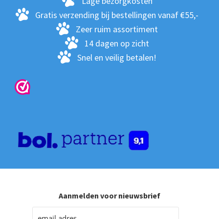
Lage bezorgkosten
op
Gratis verzending bij bestellingen vanaf €55,-
de
Zeer ruim assortiment
pro
14 dagen op zicht
Snel en veilig betalen!
Aanmelden voor nieuwsbrief