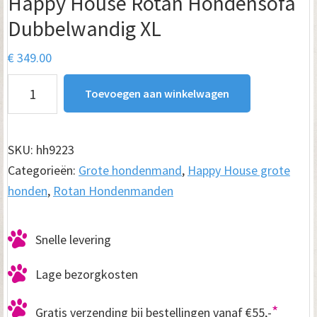
Happy House Rotan Hondensofa
Dubbelwandig XL
€
349.00
Happy
Toevoegen aan winkelwagen
House
Rotan
Hondensofa
SKU:
hh9223
Dubbelwandig
Categorieën:
Grote hondenmand
,
Happy House grote
XL
honden
,
Rotan Hondenmanden
aantal
Snelle levering
Lage bezorgkosten
*
Gratis verzending bij bestellingen vanaf €55,-