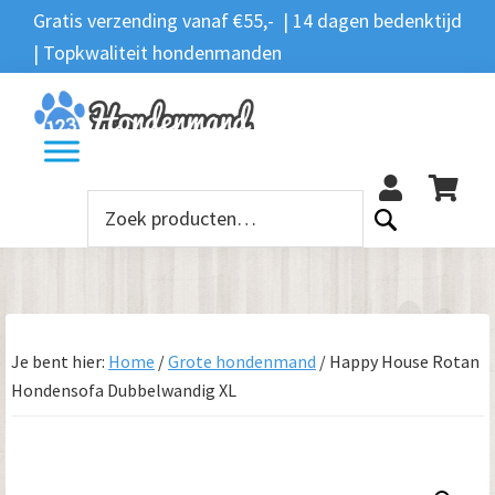
Spring
Door
Spring
Gratis verzending vanaf €55,- | 14 dagen bedenktijd
Zoeken
naar
naar
naar
| Topkwaliteit hondenmanden
Zoeken
naar:
de
de
de
hoofdnavigatie
hoofd
voettekst
12
inhoud
Zoeken
naar:
Je bent hier:
Home
/
Grote hondenmand
/
Happy House Rotan
Hondensofa Dubbelwandig XL