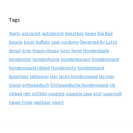
Tags
4pets
antraciet
autobench
beeztees
beige
Bia Bed
boucle
bruin
buffalo
cave
corduroy
Designed By Lotte
donut
grijs
Happy House
hoes
hond
Hondenbank
hondenhol
hondenhuisje
hondenkussen
Hondenmand
hondenmand ribbed
Hondensofa
hondnemand
kunstleer
labbvenn
leer
leren hondenmand
lex max
mand
orthopedisch
Orthopedische hondenmand
rib
ribbed
riet
snObbs
snuggle
snuggle cave
stof
supersoft
taupe
trixie
wasbaar
zwart