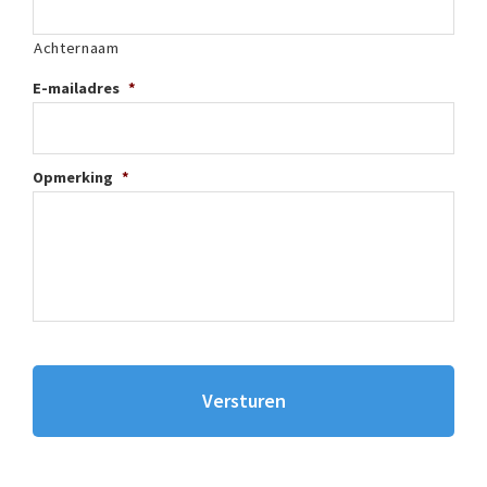
Achternaam
E-mailadres
*
Opmerking
*