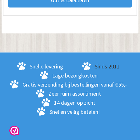
Opties selecteren
pro
€ 259.00
hee
me
var
De
opt
kan
ge
Snelle levering
Sinds 2011
wo
Lage bezorgkosten
op
Gratis verzending bij bestellingen vanaf €55,-
de
Zeer ruim assortiment
pro
14 dagen op zicht
Snel en veilig betalen!