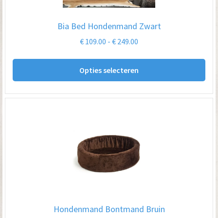
Bia Bed Hondenmand Zwart
Prijsklasse:
€
109.00
-
€
249.00
€ 109.00
Dit
tot
Opties selecteren
pro
€ 249.00
hee
me
var
De
opt
kan
ge
wo
op
Hondenmand Bontmand Bruin
de