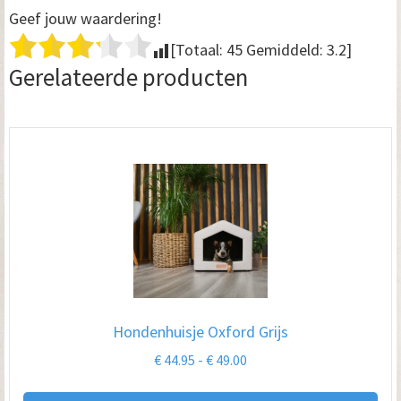
Geef jouw waardering!
[Totaal:
45
Gemiddeld:
3.2
]
Gerelateerde producten
Hondenhuisje Oxford Grijs
Prijsklasse:
€
44.95
-
€
49.00
€ 44.95
Dit