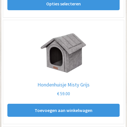
tot
Opties selecteren
pro
€ 49.00
hee
me
var
De
opt
kan
ge
wo
op
Hondenhuisje Misty Grijs
de
€
59.00
pro
Toevoegen aan winkelwagen