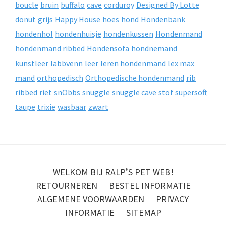
boucle
bruin
buffalo
cave
corduroy
Designed By Lotte
donut
grijs
Happy House
hoes
hond
Hondenbank
hondenhol
hondenhuisje
hondenkussen
Hondenmand
hondenmand ribbed
Hondensofa
hondnemand
kunstleer
labbvenn
leer
leren hondenmand
lex max
mand
orthopedisch
Orthopedische hondenmand
rib
ribbed
riet
snObbs
snuggle
snuggle cave
stof
supersoft
taupe
trixie
wasbaar
zwart
WELKOM BIJ RALP’S PET WEB!
RETOURNEREN
BESTEL INFORMATIE
ALGEMENE VOORWAARDEN
PRIVACY
INFORMATIE
SITEMAP