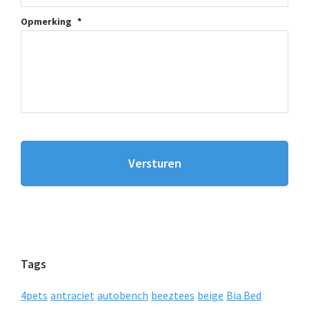
Opmerking
*
Tags
4pets
antraciet
autobench
beeztees
beige
Bia Bed