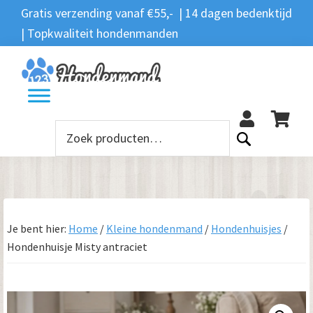
Spring
Door
Spring
Gratis verzending vanaf €55,- | 14 dagen bedenktijd
Zoeken
naar
naar
naar
| Topkwaliteit hondenmanden
Zoeken
naar:
de
de
de
hoofdnavigatie
hoofd
voettekst
12
inhoud
Zoeken
naar:
Je bent hier:
Home
/
Kleine hondenmand
/
Hondenhuisjes
/
Hondenhuisje Misty antraciet