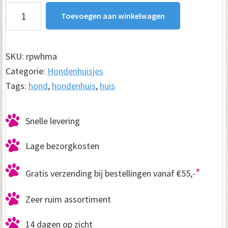
Hondenhuisje
Toevoegen aan winkelwagen
Misty
antraciet
aantal
SKU:
rpwhma
Categorie:
Hondenhuisjes
Tags:
hond
,
hondenhuis
,
huis
Snelle levering
Lage bezorgkosten
*
Gratis verzending bij bestellingen vanaf €55,-
Zeer ruim assortiment
14 dagen op zicht