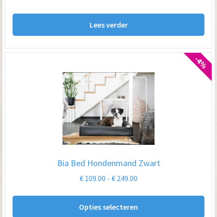
Lees verder
-4%
Bia Bed Hondenmand Zwart
Prijsklasse:
€
109.00
-
€
249.00
€ 109.00
Dit
tot
Opties selecteren
pro
€ 249.00