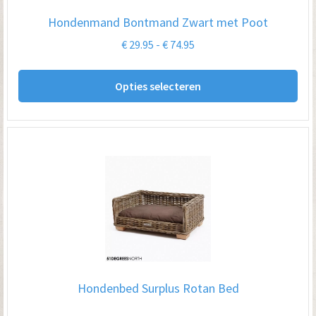
Hondenmand Bontmand Zwart met Poot
Prijsklasse:
€
29.95
-
€
74.95
€ 29.95
Dit
tot
Opties selecteren
pro
€ 74.95
hee
me
var
De
opt
kan
ge
wo
op
Hondenbed Surplus Rotan Bed
de
pro