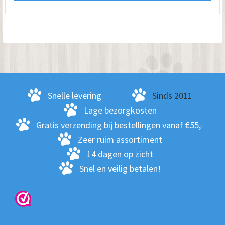
hee
me
var
De
opt
kan
ge
Snelle levering
Sinds 2011
wo
Lage bezorgkosten
op
Gratis verzending bij bestellingen vanaf €55,-
de
Zeer ruim assortiment
pro
14 dagen op zicht
Snel en veilig betalen!