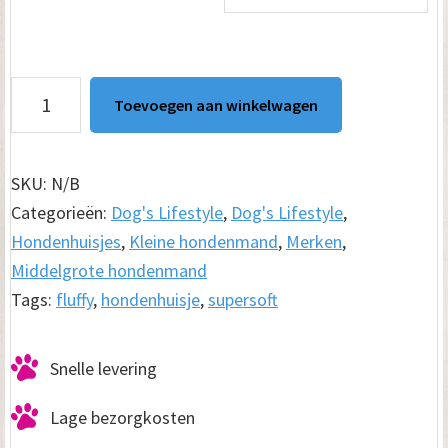
€ 69.00
Hondenhuisje
Toevoegen aan winkelwagen
Supersoft
Fluffy
Deluxe
SKU:
N/B
Grijs
Categorieën:
Dog's Lifestyle
,
Dog's Lifestyle
,
aantal
Hondenhuisjes
,
Kleine hondenmand
,
Merken
,
Middelgrote hondenmand
Tags:
fluffy
,
hondenhuisje
,
supersoft
Snelle levering
Lage bezorgkosten