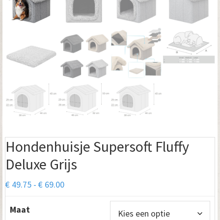
Hondenhuisje Supersoft Fluffy
Deluxe Grijs
Prijsklasse:
€
49.75
-
€
69.00
€ 49.75
Maat
tot