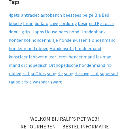
Tags
4pets
antraciet
autobench
beeztees
beige
Bia Bed
boucle
bruin
buffalo
cave
corduroy
Designed By Lotte
donut
grijs
Happy House
hoes
hond
Hondenbank
hondenhol
hondenhuisje
hondenkussen
Hondenmand
hondenmand ribbed
Hondensofa
hondnemand
kunstleer
labbvenn
leer
leren hondenmand
lex max
mand
orthopedisch
Orthopedische hondenmand
rib
ribbed
riet
snObbs
snuggle
snuggle cave
stof
supersoft
taupe
trixie
wasbaar
zwart
WELKOM BIJ RALP’S PET WEB!
RETOURNEREN
BESTEL INFORMATIE