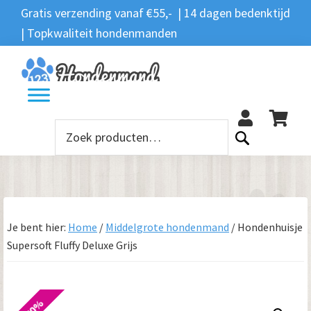
Spring
Door
Spring
Gratis verzending vanaf €55,- | 14 dagen bedenktijd
Zoeken
naar
naar
naar
| Topkwaliteit hondenmanden
Zoeken
naar:
de
de
de
hoofdnavigatie
hoofd
voettekst
12
inhoud
Zoeken
naar:
Je bent hier:
Home
/
Middelgrote hondenmand
/
Hondenhuisje
Supersoft Fluffy Deluxe Grijs
-40%