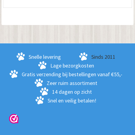
hee
me
var
De
opt
kan
ge
Snelle levering
Sinds 2011
wo
Lage bezorgkosten
op
Gratis verzending bij bestellingen vanaf €55,-
de
Zeer ruim assortiment
pro
14 dagen op zicht
Snel en veilig betalen!