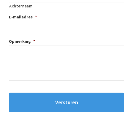
Achternaam
E-mailadres
*
Opmerking
*