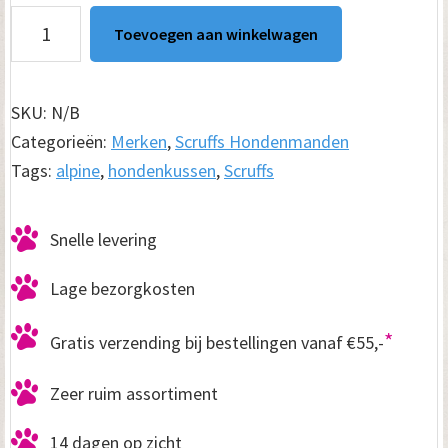
Hondenkussen
Toevoegen aan winkelwagen
Scruffs
Alpine
aantal
SKU:
N/B
Categorieën:
Merken
,
Scruffs Hondenmanden
Tags:
alpine
,
hondenkussen
,
Scruffs
Snelle levering
Lage bezorgkosten
*
Gratis verzending bij bestellingen vanaf €55,-
Zeer ruim assortiment
14 dagen op zicht