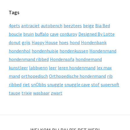
Tags
4pets
antraciet
autobench
beeztees
beige
Bia Bed
boucle
bruin
buffalo
cave
corduroy
Designed By Lotte
donut
grijs
Happy House
hoes
hond
Hondenbank
hondenhol
hondenhuisje
hondenkussen
Hondenmand
hondenmand ribbed
Hondensofa
hondnemand
kunstleer
labbvenn
leer
leren hondenmand
lex max
mand
orthopedisch
Orthopedische hondenmand
rib
ribbed
riet
snObbs
snuggle
snuggle cave
stof
supersoft
taupe
trixie
wasbaar
zwart