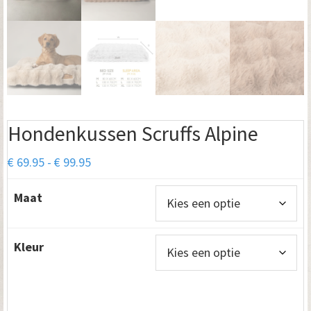
Hondenkussen Scruffs Alpine
Prijsklasse:
€
69.95
-
€
99.95
€ 69.95
Maat
tot
€ 99.95
Kleur