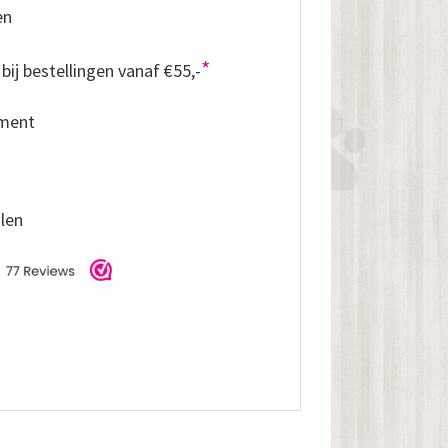
en
*
bij bestellingen vanaf €55,-
iment
alen