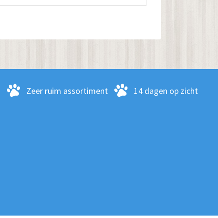
meerdere
variaties.
Deze
optie
kan
gekozen
-
Zeer ruim assortiment
14 dagen op zicht
worden
op
de
productpagina