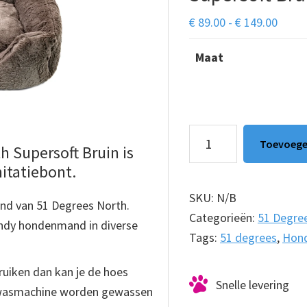
Prijsk
€
89.00
-
€
149.00
€ 89.
Maat
tot
€ 149
Hondenmand
Toevoege
 Supersoft Bruin is
51
itatiebont.
Degrees
North
SKU:
N/B
and van 51 Degrees North.
Supersoft
Categorieën:
51 Degre
endy hondenmand in diverse
Bruin
Tags:
51 degrees
,
Hon
aantal
ruiken dan kan je de hoes
Snelle levering
de wasmachine worden gewassen