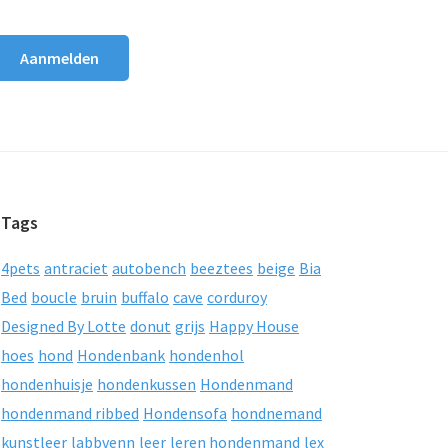
Tags
4pets
antraciet
autobench
beeztees
beige
Bia
Bed
boucle
bruin
buffalo
cave
corduroy
Designed By Lotte
donut
grijs
Happy House
hoes
hond
Hondenbank
hondenhol
hondenhuisje
hondenkussen
Hondenmand
hondenmand ribbed
Hondensofa
hondnemand
kunstleer
labbvenn
leer
leren hondenmand
lex