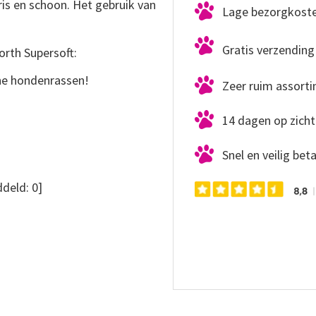
ris en schoon. Het gebruik van
Lage bezorgkost
Gratis verzending 
rth Supersoft:
ine hondenrassen!
Zeer ruim assort
14 dagen op zicht
Snel en veilig bet
deld:
0
]