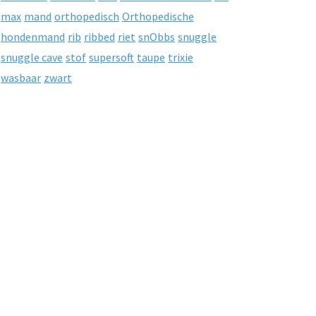
max
mand
orthopedisch
Orthopedische
hondenmand
rib
ribbed
riet
snObbs
snuggle
snuggle cave
stof
supersoft
taupe
trixie
wasbaar
zwart