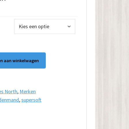
lasse:
00
.00
n aan winkelwagen
es North
,
Merken
denmand
,
supersoft