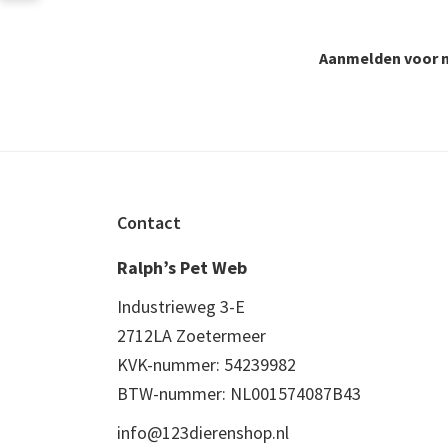
Aanmelden voor n
Footer
Contact
Ralph’s Pet Web
Industrieweg 3-E
2712LA Zoetermeer
KVK-nummer: 54239982
BTW-nummer: NL001574087B43
info@123dierenshop.nl