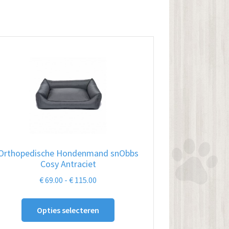
Orthopedische Hondenmand snObbs
Cosy Antraciet
Prijsklasse:
€
69.00
-
€
115.00
€ 69.00
Dit
tot
Opties selecteren
product
€ 115.00
heeft