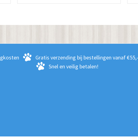
dere
meerdere
ies.
variaties.
Deze
optie
kan
zen
gekozen
en
worden
rgkosten
Gratis verzending bij bestellingen vanaf €55,
op
Snel en veilig betalen!
de
ctpagina
productpagina