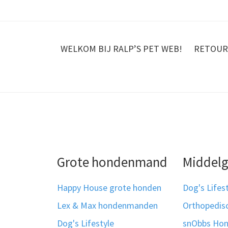
WELKOM BIJ RALP’S PET WEB!
RETOUR
Grote hondenmand
Middel
Happy House grote honden
Dog's Lifes
Lex & Max hondenmanden
Orthopedi
Dog's Lifestyle
snObbs Ho