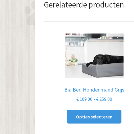
Gerelateerde producten
Bia Bed Hondenmand Grijs
Prijsklasse
€
109.00
-
€
259.00
€ 109.00
Dit
tot
Opties selecteren
produ
€ 259.00
heeft