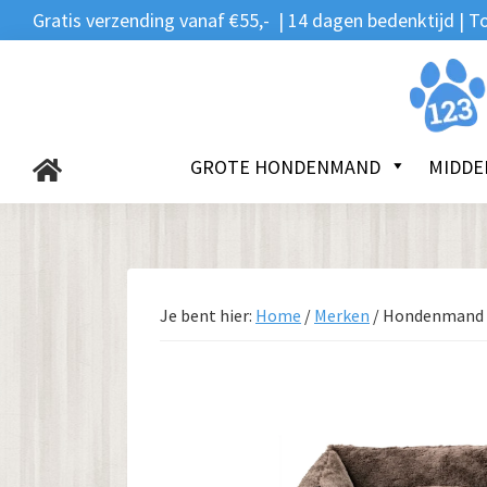
Zoeken
Spring
Door
Spring
Gratis verzending vanaf €55,- | 14 dagen bedenktijd |
naar:
naar
naar
naar
de
de
de
123Hondenmand.nl
hoofdnavigatie
hoofd
voettekst
inhoud
GROTE HONDENMAND
MIDDE
Je bent hier:
Home
/
Merken
/
Hondenmand 51