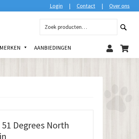
Zoeken
Login
Contact
Over ons
Zoeken
naar:
MERKEN
AANBIEDINGEN
51 Degrees North
in