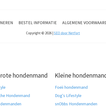
NEREN
BESTEL INFORMATIE
ALGEMENE VOORWAAR
Copyright © 2026 |
SEO door Netfort
grote hondenmand
Kleine hondenman
tyle
Foeii hondenmand
sche Hondenmand
Dog's Lifestyle
ndenmanden
snObbs Hondenmanden