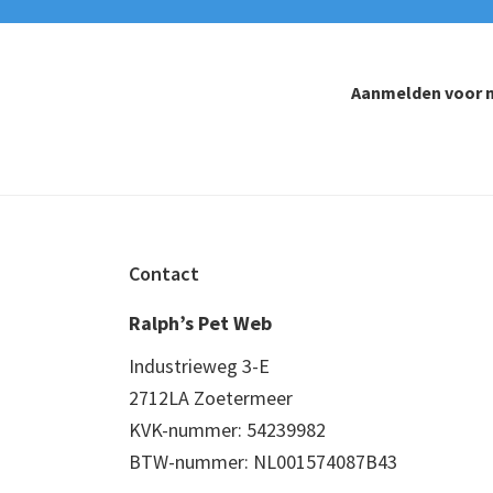
Aanmelden voor n
Footer
Contact
Ralph’s Pet Web
Industrieweg 3-E
2712LA Zoetermeer
KVK-nummer: 54239982
BTW-nummer: NL001574087B43