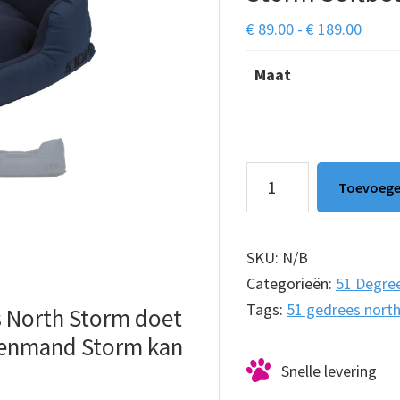
Prijsk
€
89.00
-
€
189.00
€ 89.
Maat
tot
€ 189
Hondenmand
Toevoege
51Degrees
North
Storm
SKU:
N/B
Softbed
Categorieën:
51 Degre
Steel
Tags:
51 gedrees nort
 North Storm doet
Blue
ndenmand Storm kan
aantal
Snelle levering