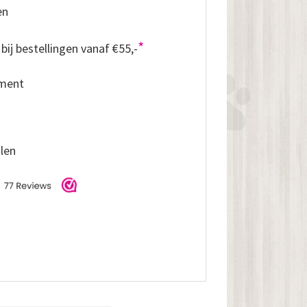
en
*
bij bestellingen vanaf €55,-
iment
alen