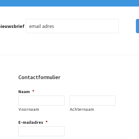
ieuwsbrief
Contactformulier
Naam
*
Voornaam
Achternaam
E-mailadres
*