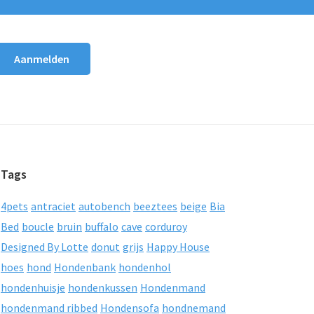
Tags
4pets
antraciet
autobench
beeztees
beige
Bia
Bed
boucle
bruin
buffalo
cave
corduroy
Designed By Lotte
donut
grijs
Happy House
hoes
hond
Hondenbank
hondenhol
hondenhuisje
hondenkussen
Hondenmand
hondenmand ribbed
Hondensofa
hondnemand