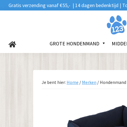
Zoeken
Spring
Door
Spring
Gratis verzending vanaf €55,- | 14 dagen bedenktijd |
naar:
naar
naar
naar
de
de
de
123Hondenmand.nl
hoofdnavigatie
hoofd
voettekst
inhoud
GROTE HONDENMAND
MIDDE
Je bent hier:
Home
/
Merken
/
Hondenmand 5