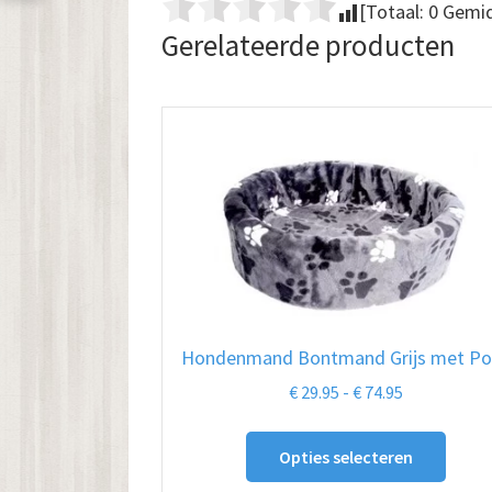
[Totaal:
0
Gemid
Gerelateerde producten
Hondenmand Bontmand Grijs met Po
Prijsklasse:
€
29.95
-
€
74.95
€ 29.95
Dit
tot
Opties selecteren
produ
€ 74.95