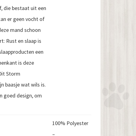
, die bestaat uit een
kan er geen vocht of
n deze mand schoon
: Rust en slaap is
 slaapproducten een
nenkant is deze
Dit Storm
n baasje wat wils is.
een goed design, om
100% Polyester
–