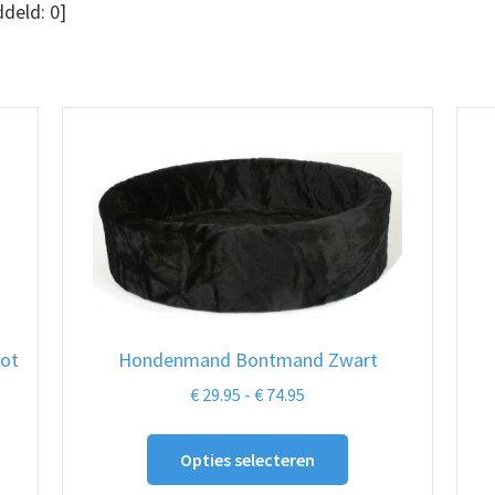
deld:
0
]
ot
Hondenmand Bontmand Zwart
Prijsklasse:
€
29.95
-
€
74.95
€ 29.95
Dit
tot
Opties selecteren
ct
product
€ 74.95