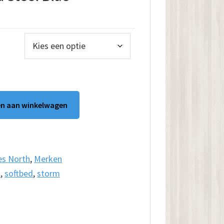
lasse:
00
.00
n aan winkelwagen
es North
,
Merken
h
,
softbed
,
storm