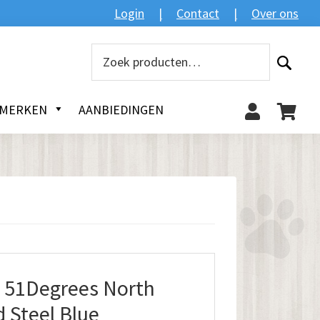
Zoeken
Login
Contact
Over ons
Zoeken
naar:
MERKEN
AANBIEDINGEN
51Degrees North
 Steel Blue