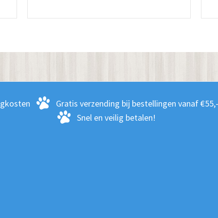
heeft
dere
meerdere
ies.
variaties.
Deze
optie
kan
zen
gekozen
en
worden
rgkosten
Gratis verzending bij bestellingen vanaf €55,
op
Snel en veilig betalen!
de
ctpagina
productpagina