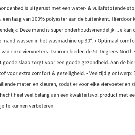
hondenbed is uitgerust met een water- & vuilafstotende stof
& een laag van 100% polyester aan de buitenkant. Hierdoor 
riendelijk: Deze mand is super onderhoudsvriendelijk. Je ka
 mand wassen in het wasmachine op 30°. • Optimaal comfort
n van onze viervoeters. Daarom bieden de 51 Degrees North
nt goede slaap zorgt voor een goede gezondheid. Aan de bin
of voor extra comfort & gezelligheid. • Veelzijdig ontwerp: 
illende maten en kleuren, zodat er voor elke viervoeter en zij
 hecht heel veel belang aan een kwaliteitsvol product met 
je te kunnen verbeteren.