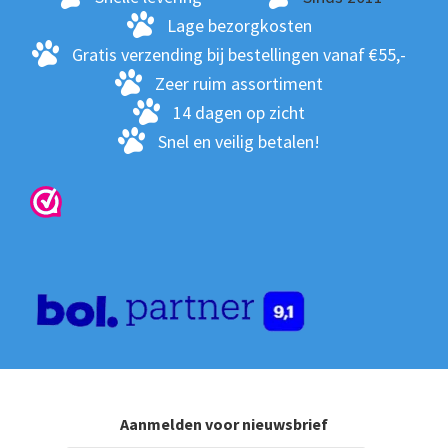
wo
Lage bezorgkosten
op
Gratis verzending bij bestellingen vanaf €55,-
de
Zeer ruim assortiment
pro
14 dagen op zicht
Snel en veilig betalen!
Aanmelden voor nieuwsbrief