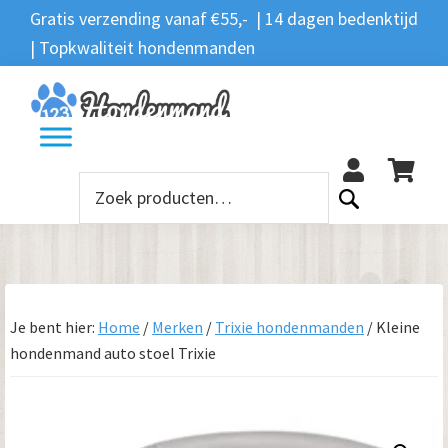
Spring
Door
Spring
Gratis verzending vanaf €55,- | 14 dagen bedenktijd
Zoeken
naar
naar
naar
| Topkwaliteit hondenmanden
Zoeken
naar:
de
de
de
hoofdnavigatie
hoofd
voettekst
12
inhoud
Zoeken
naar:
Je bent hier:
Home
/
Merken
/
Trixie hondenmanden
/
Kleine
hondenmand auto stoel Trixie