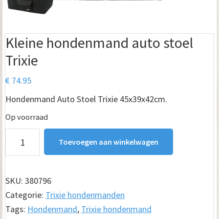
Kleine hondenmand auto stoel
Trixie
€
74.95
Hondenmand Auto Stoel Trixie 45x39x42cm.
Op voorraad
Kleine
Toevoegen aan winkelwagen
hondenmand
auto
stoel
SKU:
380796
Trixie
Categorie:
Trixie hondenmanden
aantal
Tags:
Hondenmand
,
Trixie hondenmand