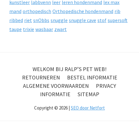
kunstleer
labbvenn
leer
leren hondenmand
lex max
mand
orthopedisch
Orthopedische hondenmand
rib
ribbed
riet
snObbs
snuggle
snuggle cave
stof
supersoft
taupe
trixie
wasbaar
zwart
WELKOM BIJ RALP’S PET WEB!
RETOURNEREN
BESTEL INFORMATIE
ALGEMENE VOORWAARDEN
PRIVACY
INFORMATIE
SITEMAP
Copyright © 2026 |
SEO door Netfort