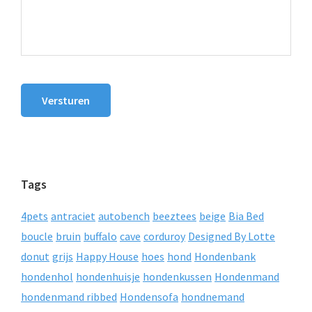
Versturen
Tags
4pets
antraciet
autobench
beeztees
beige
Bia Bed
boucle
bruin
buffalo
cave
corduroy
Designed By Lotte
donut
grijs
Happy House
hoes
hond
Hondenbank
hondenhol
hondenhuisje
hondenkussen
Hondenmand
hondenmand ribbed
Hondensofa
hondnemand