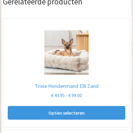
Gerelateerde producten
Trixie Hondenmand Elli Zand
Prijsklasse:
€
44.95
-
€
99.00
€ 44.95
Dit
tot
Opties selecteren
pro
€ 99.00
hee
me