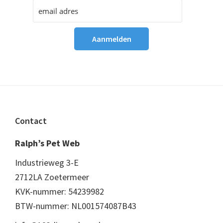
Footer
Contact
Ralph’s Pet Web
Industrieweg 3-E
2712LA Zoetermeer
KVK-nummer: 54239982
BTW-nummer: NL001574087B43