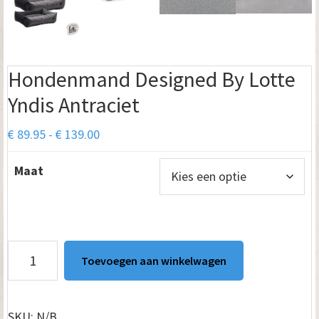
Hondenmand Designed By Lotte
Yndis Antraciet
Prijsklasse:
€
89.95
-
€
139.00
€ 89.95
Maat
tot
€ 139.00
Hondenmand
Toevoegen aan winkelwagen
Designed
By
Lotte
SKU:
N/B