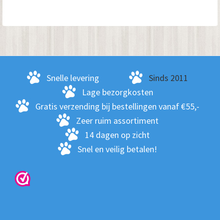
me
var
De
opt
kan
ge
Snelle levering
Sinds 2011
wo
Lage bezorgkosten
op
Gratis verzending bij bestellingen vanaf €55,-
de
Zeer ruim assortiment
pro
14 dagen op zicht
Snel en veilig betalen!