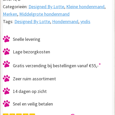
Yndis
Categorieën:
Designed By Lotte
,
Kleine hondenmand
,
Antraciet
Merken
,
Middelgrote hondenmand
aantal
Tags:
Designed By Lotte
,
Hondenmand
,
yndis
Snelle levering
Lage bezorgkosten
*
Gratis verzending bij bestellingen vanaf €55,-
Zeer ruim assortiment
14 dagen op zicht
Snel en veilig betalen