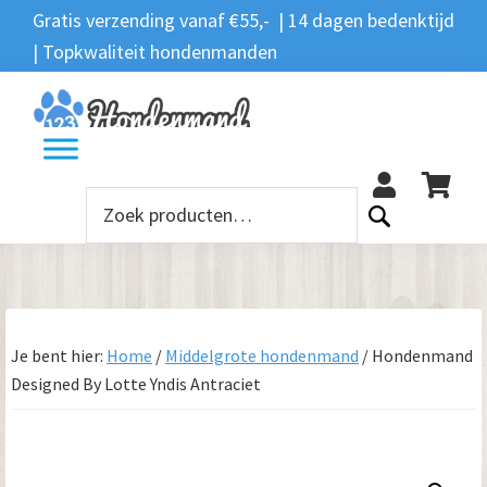
Spring
Door
Spring
Gratis verzending vanaf €55,- | 14 dagen bedenktijd
Zoeken
naar
naar
naar
| Topkwaliteit hondenmanden
Zoeken
naar:
de
de
de
hoofdnavigatie
hoofd
voettekst
12
inhoud
Zoeken
naar:
Je bent hier:
Home
/
Middelgrote hondenmand
/
Hondenmand
Designed By Lotte Yndis Antraciet