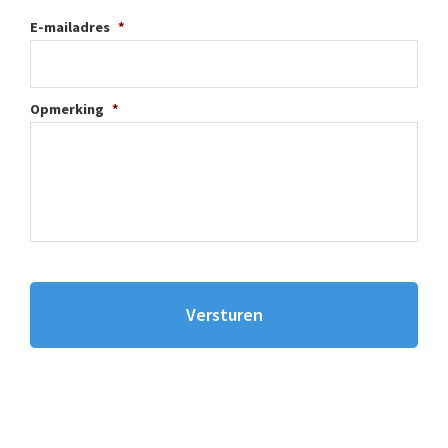
E-mailadres
*
Opmerking
*