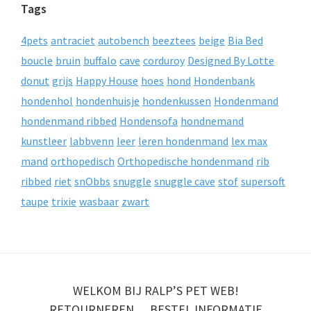
Tags
4pets
antraciet
autobench
beeztees
beige
Bia Bed
boucle
bruin
buffalo
cave
corduroy
Designed By Lotte
donut
grijs
Happy House
hoes
hond
Hondenbank
hondenhol
hondenhuisje
hondenkussen
Hondenmand
hondenmand ribbed
Hondensofa
hondnemand
kunstleer
labbvenn
leer
leren hondenmand
lex max
mand
orthopedisch
Orthopedische hondenmand
rib
ribbed
riet
snObbs
snuggle
snuggle cave
stof
supersoft
taupe
trixie
wasbaar
zwart
WELKOM BIJ RALP’S PET WEB!
RETOURNEREN
BESTEL INFORMATIE