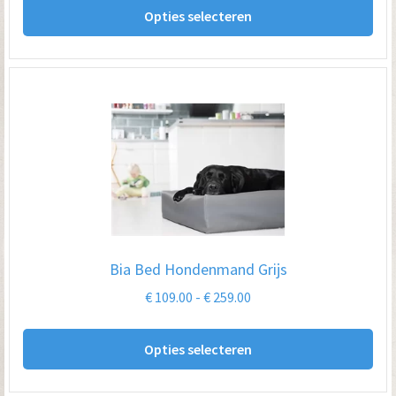
tot
Opties selecteren
pro
€ 209.00
hee
me
var
De
opt
kan
ge
wo
op
Bia Bed Hondenmand Grijs
de
Prijsklasse:
€
109.00
-
€
259.00
pro
€ 109.00
Dit
tot
Opties selecteren
pro
€ 259.00
hee