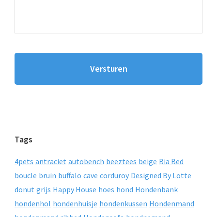
Tags
4pets
antraciet
autobench
beeztees
beige
Bia Bed
boucle
bruin
buffalo
cave
corduroy
Designed By Lotte
donut
grijs
Happy House
hoes
hond
Hondenbank
hondenhol
hondenhuisje
hondenkussen
Hondenmand