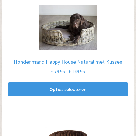
var
De
opt
kan
ge
wo
op
Hondenmand Happy House Natural met Kussen
de
Prijsklasse:
€
79.95
-
€
149.95
pro
€ 79.95
Dit
tot
Opties selecteren
pro
€ 149.95
hee
me
var
De
opt