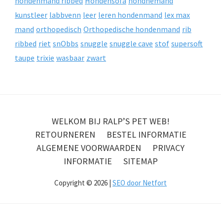
hondenmand ribbed
Hondensofa
hondnemand
kunstleer
labbvenn
leer
leren hondenmand
lex max
mand
orthopedisch
Orthopedische hondenmand
rib
ribbed
riet
snObbs
snuggle
snuggle cave
stof
supersoft
taupe
trixie
wasbaar
zwart
WELKOM BIJ RALP’S PET WEB!
RETOURNEREN
BESTEL INFORMATIE
ALGEMENE VOORWAARDEN
PRIVACY
INFORMATIE
SITEMAP
Copyright © 2026 |
SEO door Netfort