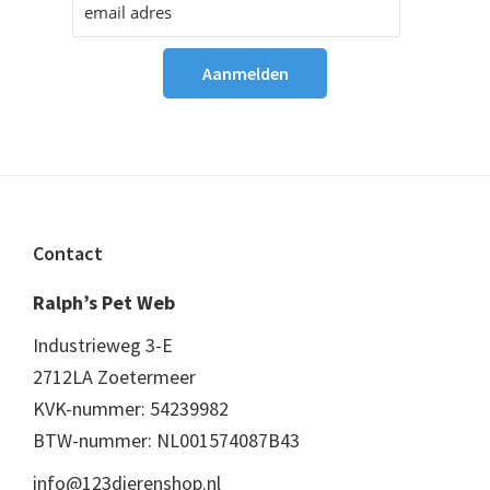
Footer
Contact
Ralph’s Pet Web
Industrieweg 3-E
2712LA Zoetermeer
KVK-nummer: 54239982
BTW-nummer: NL001574087B43
info@123dierenshop.nl