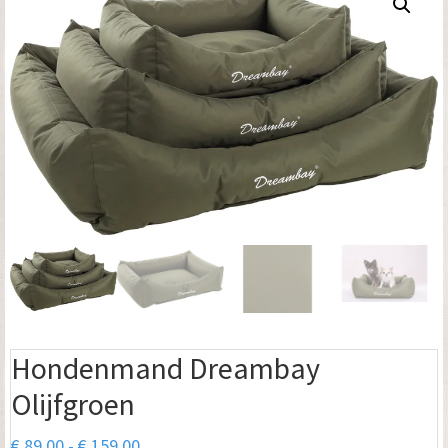
Hondenmand Dreambay
Olijfgroen
Prijsklasse:
€
89.00
-
€
159.00