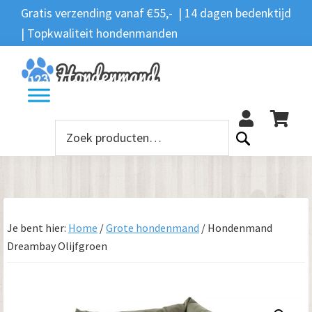
Spring
Door
Spring
Gratis verzending vanaf €55,- | 14 dagen bedenktijd
Zoeken
naar
naar
naar
| Topkwaliteit hondenmanden
Zoeken
naar:
de
de
de
hoofdnavigatie
hoofd
voettekst
12
inhoud
Zoeken
naar:
Je bent hier:
Home
/
Grote hondenmand
/
Hondenmand
Dreambay Olijfgroen