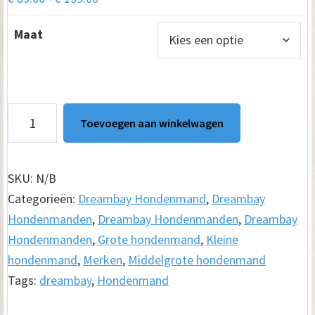
€ 89.00
Maat
tot
€ 159.00
Hondenmand
Toevoegen aan winkelwagen
Dreambay
Olijfgroen
aantal
SKU:
N/B
Categorieën:
Dreambay Hondenmand
,
Dreambay
Hondenmanden
,
Dreambay Hondenmanden
,
Dreambay
Hondenmanden
,
Grote hondenmand
,
Kleine
hondenmand
,
Merken
,
Middelgrote hondenmand
Tags:
dreambay
,
Hondenmand