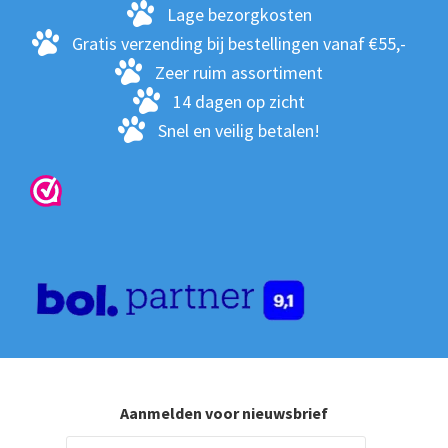
wo
Lage bezorgkosten
op
Gratis verzending bij bestellingen vanaf €55,-
de
Zeer ruim assortiment
pro
14 dagen op zicht
Snel en veilig betalen!
Aanmelden voor nieuwsbrief