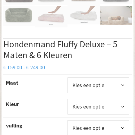
Hondenmand Fluffy Deluxe – 5
Maten & 6 Kleuren
Prijsklasse:
€
159.00
-
€
249.00
€ 159.00
Maat
tot
€ 249.00
Kleur
vulling