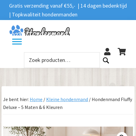
Spring
Door
Spring
Gratis verzending vanaf €55,- | 14 dagen bedenktijd
Zoeken
naar
naar
naar
| Topkwaliteit hondenmanden
Zoeken
naar:
de
de
de
hoofdnavigatie
hoofd
voettekst
12
inhoud
Zoeken
naar:
Je bent hier:
Home
/
Kleine hondenmand
/
Hondenmand Fluffy
Deluxe – 5 Maten & 6 Kleuren