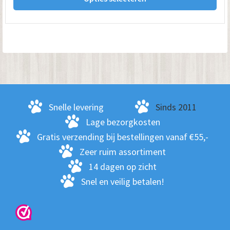
pro
€ 74.95
hee
me
var
De
opt
kan
ge
Snelle levering
Sinds 2011
wo
Lage bezorgkosten
op
Gratis verzending bij bestellingen vanaf €55,-
de
Zeer ruim assortiment
pro
14 dagen op zicht
Snel en veilig betalen!