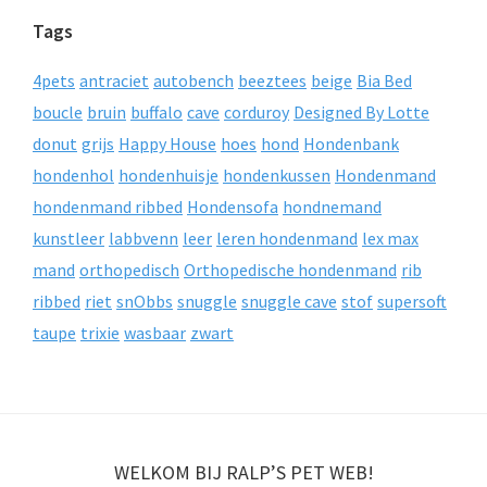
Tags
4pets
antraciet
autobench
beeztees
beige
Bia Bed
boucle
bruin
buffalo
cave
corduroy
Designed By Lotte
donut
grijs
Happy House
hoes
hond
Hondenbank
hondenhol
hondenhuisje
hondenkussen
Hondenmand
hondenmand ribbed
Hondensofa
hondnemand
kunstleer
labbvenn
leer
leren hondenmand
lex max
mand
orthopedisch
Orthopedische hondenmand
rib
ribbed
riet
snObbs
snuggle
snuggle cave
stof
supersoft
taupe
trixie
wasbaar
zwart
WELKOM BIJ RALP’S PET WEB!