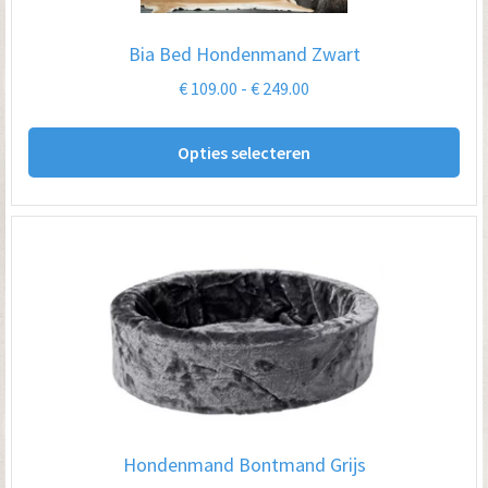
Bia Bed Hondenmand Zwart
Prijsklasse:
€
109.00
-
€
249.00
€ 109.00
Dit
tot
Opties selecteren
pro
€ 249.00
hee
me
var
De
opt
kan
ge
wo
op
Hondenmand Bontmand Grijs
de