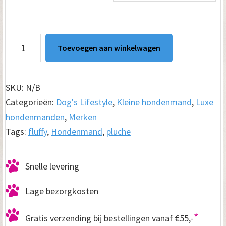
Hondenmand
Toevoegen aan winkelwagen
Fluffy
Deluxe
-
SKU:
N/B
5
Categorieën:
Dog's Lifestyle
,
Kleine hondenmand
,
Luxe
Maten
hondenmanden
,
Merken
&
Tags:
fluffy
,
Hondenmand
,
pluche
6
Kleuren
Snelle levering
aantal
Lage bezorgkosten
*
Gratis verzending bij bestellingen vanaf €55,-