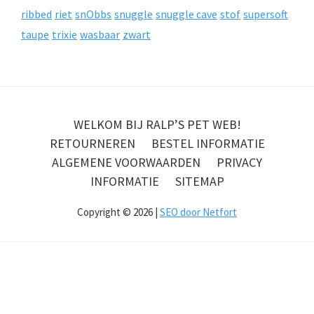
ribbed
riet
snObbs
snuggle
snuggle cave
stof
supersoft
taupe
trixie
wasbaar
zwart
WELKOM BIJ RALP’S PET WEB!
RETOURNEREN
BESTEL INFORMATIE
ALGEMENE VOORWAARDEN
PRIVACY
INFORMATIE
SITEMAP
Copyright © 2026 |
SEO door Netfort