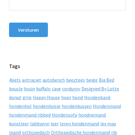
Versturen
Tags
4pets
antraciet
autobench
beeztees
beige
Bia Bed
boucle
bruin
buffalo
cave
corduroy
Designed By Lotte
donut
grijs
Happy House
hoes
hond
Hondenbank
hondenhol
hondenhuisje
hondenkussen
Hondenmand
hondenmand ribbed
Hondensofa
hondnemand
kunstleer
labbvenn
leer
leren hondenmand
lex max
mand
orthopedisch
Orthopedische hondenmand
rib