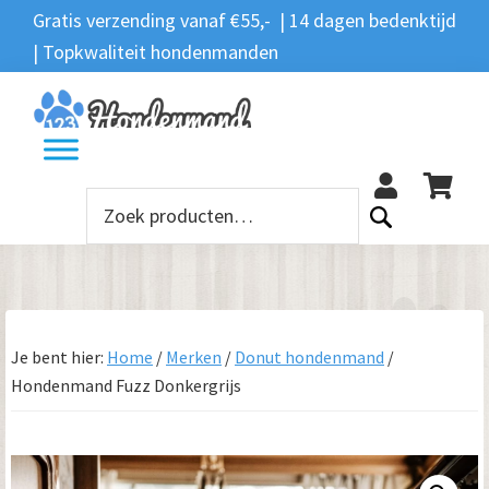
Spring
Door
Spring
Gratis verzending vanaf €55,- | 14 dagen bedenktijd
Zoeken
naar
naar
naar
| Topkwaliteit hondenmanden
Zoeken
naar:
de
de
de
hoofdnavigatie
hoofd
voettekst
12
inhoud
Zoeken
naar:
Je bent hier:
Home
/
Merken
/
Donut hondenmand
/
Hondenmand Fuzz Donkergrijs