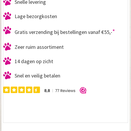
Snelle levering
z
Lage bezorgkosten
z
D
*
Gratis verzending bij bestellingen vanaf €55,-
o
Zeer ruim assortiment
n
u
14 dagen op zicht
t
Snel en veilig betalen
D
o
n
k
e