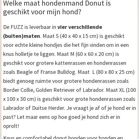
Welke maat hondenmand Donut is
n
geschikt voor mijn hond?
t
De FUZZ is leverbaar in
vier verschillende
a
(buiten)maten
. Maat S (40 x 40 x 15 cm) is geschikt
l
voor echte kleine hondjes die het fijn vinden om in een
knus holletje te liggen. Maat M (60 x 60 x 20 cm) is
geschikt voor grotere kattenrassen en hondenrassen
zoals Beagle of Franse Bulldog. Maat L (80 x 80 x 25 cm)
biedt genoeg ruimte voor grotere hondenrassen zoals
Border Collie, Golden Retriever of Labrador. Maat XL (100
x 100 x 30 cm) is geschikt voor grote hondenrassen zoals
Labrador of Duitse Herder. Je vraagt je af of je hond er in
past? Let maar eens op hoe goed je hond zich er in
oprolt!
Knus en comfortabel donut honden voor honden en