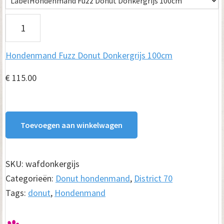
H
o
Hondenmand Fuzz Donut Donkergrijs 100cm
n
d
€
115.00
e
n
Toevoegen aan winkelwagen
m
a
SKU:
wafdonkergijs
n
Categorieën:
Donut hondenmand
,
District 70
d
Tags:
donut
,
Hondenmand
F
u