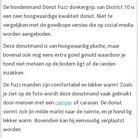
r
De hondenmand Donut Fuzz donkergrijs van District 70 is
g
een zeer hoogwaardige kwaliteit donut. Niet te
vergelijken met de goedkope versies die op social media
r
worden aangeboden.
i
Deze donutmand is van hoogwaardig pluche, maar
j
bovenal ook nog eens extra goed gevuld waardoor je
s
hond niet meteen op de bodem ligt of de randen
1
inzakken.
0
De Fuzz manden zijn comfortabel en lekker warm! Zoals
0
je ziet op de foto wordt deze donutmand vaak gebruikt
door mensen met een
camper
of caravan. De donut
c
vormt zich (in milde mate) naar de ruimte, en je hond lig
m
lekker warm. Bovendien kan hij eenvoudig verplaatst
a
worden.
a