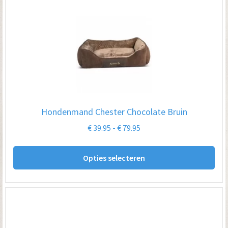
Hondenmand Chester Chocolate Bruin
Prijsklasse:
€
39.95
-
€
79.95
€ 39.95
Dit
tot
Opties selecteren
pro
€ 79.95
hee
me
var
De