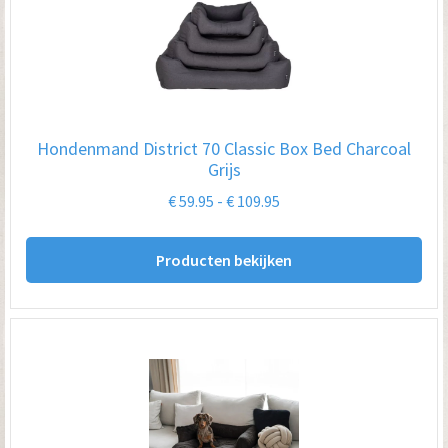
opt
kan
ge
wo
op
Hondenmand District 70 Classic Box Bed Charcoal
de
Grijs
pro
Prijsklasse:
€
59.95
-
€
109.95
€ 59.95
tot
Producten bekijken
€ 109.95