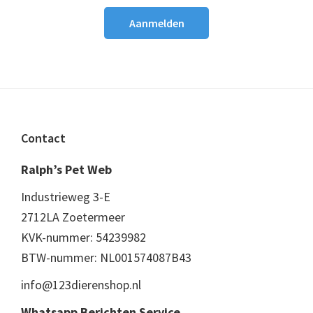
Footer
Contact
Ralph’s Pet Web
Industrieweg 3-E
2712LA Zoetermeer
KVK-nummer: 54239982
BTW-nummer: NL001574087B43
info@123dierenshop.nl
Whatsapp Berichten Service