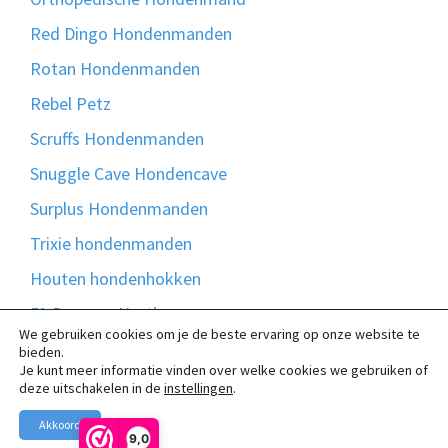
Red Dingo Hondenmanden
Rotan Hondenmanden
Rebel Petz
Scruffs Hondenmanden
Snuggle Cave Hondencave
Surplus Hondenmanden
Trixie hondenmanden
Houten hondenhokken
51 Degrees North
We gebruiken cookies om je de beste ervaring op onze website te
Bontmand
bieden.
Je kunt meer informatie vinden over welke cookies we gebruiken of
Madison Friends
deze uitschakelen in de
instellingen
.
Akkoord
9,0