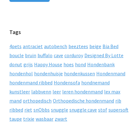
Tags
4pets
antraciet
autobench
beeztees
beige
Bia Bed
boucle
bruin
buffalo
cave
corduroy
Designed By Lotte
donut
grijs
Happy House
hoes
hond
Hondenbank
hondenhol
hondenhuisje
hondenkussen
Hondenmand
hondenmand ribbed
Hondensofa
hondnemand
kunstleer
labbvenn
leer
leren hondenmand
lex max
mand
orthopedisch
Orthopedische hondenmand
rib
ribbed
riet
snObbs
snuggle
snuggle cave
stof
supersoft
taupe
trixie
wasbaar
zwart