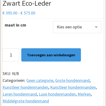
Zwart Eco-Leder
Prijsklasse:
€
395.00
-
€
575.00
€ 395.00
maat in cm
tot
€ 575.00
Hondenmand
Toevoegen aan winkelwagen
Hondensofa
Ovalis
Zwart
SKU:
N/B
Eco-
Categorieën:
Geen categorie
,
Grote hondenmand
,
Leder
Kunstleer hondenmanden
,
Kunstleer hondenmanden
,
aantal
Leren hondenmand
,
Luxe hondenmanden
,
Merken
,
Middelgrote hondenmand