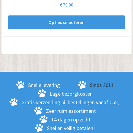
€
79.00
Dit
Opties selecteren
pro
hee
me
var
De
opt
kan
ge
Snelle levering
Sinds 2011
wo
Lage bezorgkosten
op
Gratis verzending bij bestellingen vanaf €55,-
de
Zeer ruim assortiment
pro
14 dagen op zicht
Snel en veilig betalen!