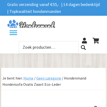
Spring
Door
Spring
Gratis verzending vanaf €55,- | 14 dagen bedenktijd
Zoeken
naar
naar
naar
| Topkwaliteit hondenmanden
Zoeken
naar:
de
de
de
hoofdnavigatie
hoofd
voettekst
12
inhoud
Zoeken
naar:
Je bent hier:
Home
/
Geen categorie
/
Hondenmand
Hondensofa Ovalis Zwart Eco-Leder