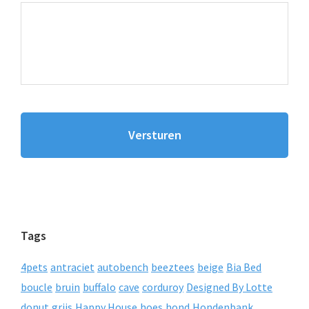
Tags
4pets
antraciet
autobench
beeztees
beige
Bia Bed
boucle
bruin
buffalo
cave
corduroy
Designed By Lotte
donut
grijs
Happy House
hoes
hond
Hondenbank