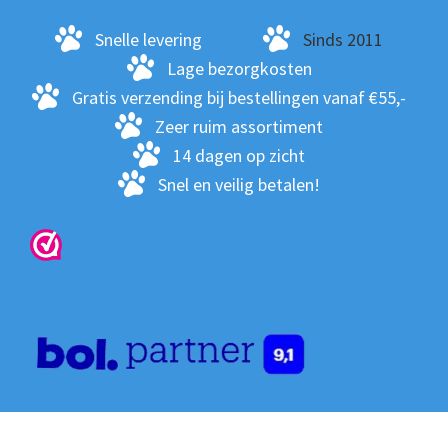
kan
ge
Snelle levering
Sinds 2011
wo
Lage bezorgkosten
op
Gratis verzending bij bestellingen vanaf €55,-
de
Zeer ruim assortiment
pro
14 dagen op zicht
Snel en veilig betalen!