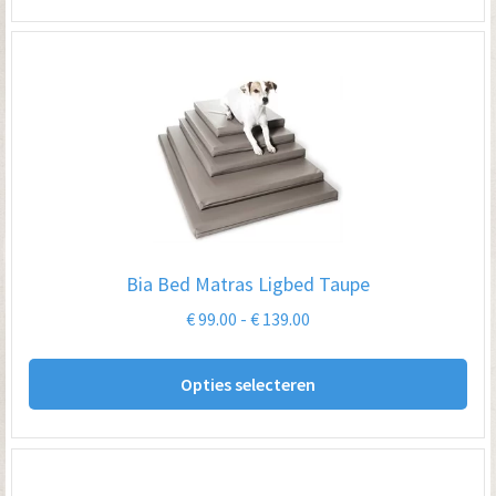
hee
me
var
De
opt
kan
ge
wo
op
Bia Bed Matras Ligbed Taupe
de
Prijsklasse:
€
99.00
-
€
139.00
pro
€ 99.00
Dit
tot
Opties selecteren
pro
€ 139.00
hee
me
var