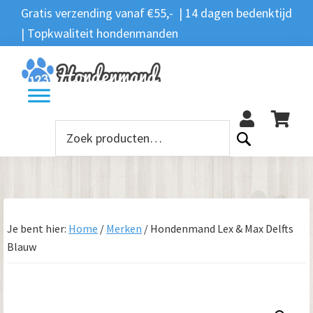
Spring
Door
Spring
Gratis verzending vanaf €55,- | 14 dagen bedenktijd
Zoeken
naar
naar
naar
| Topkwaliteit hondenmanden
Zoeken
naar:
de
de
de
hoofdnavigatie
hoofd
voettekst
12
inhoud
Zoeken
naar:
Je bent hier:
Home
/
Merken
/
Hondenmand Lex & Max Delfts
Blauw