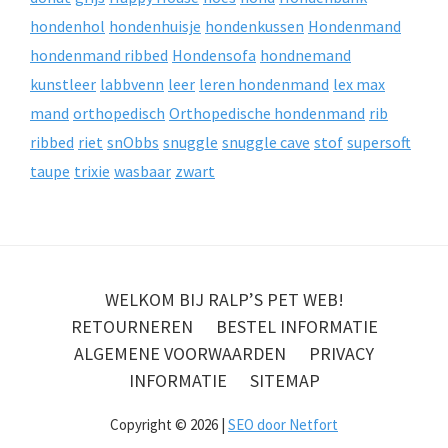
hondenhol
hondenhuisje
hondenkussen
Hondenmand
hondenmand ribbed
Hondensofa
hondnemand
kunstleer
labbvenn
leer
leren hondenmand
lex max
mand
orthopedisch
Orthopedische hondenmand
rib
ribbed
riet
snObbs
snuggle
snuggle cave
stof
supersoft
taupe
trixie
wasbaar
zwart
WELKOM BIJ RALP’S PET WEB!
RETOURNEREN
BESTEL INFORMATIE
ALGEMENE VOORWAARDEN
PRIVACY
INFORMATIE
SITEMAP
Copyright © 2026 |
SEO door Netfort