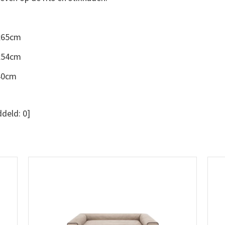
x65cm
x54cm
40cm
deld:
0
]