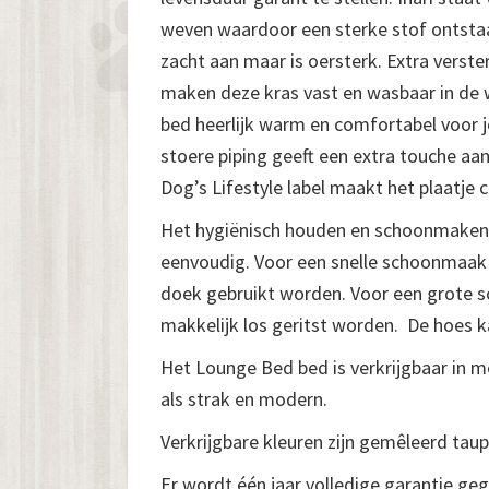
weven waardoor een sterke stof ontstaa
zacht aan maar is oersterk. Extra verste
maken deze kras vast en wasbaar in de 
bed heerlijk warm en comfortabel voor j
stoere piping geeft een extra touche aan
Dog’s Lifestyle label maakt het plaatje 
Het hygiënisch houden en schoonmaken 
eenvoudig. Voor een snelle schoonmaak
doek gebruikt worden. Voor een grote
makkelijk los geritst worden. De hoes
Het Lounge Bed bed is verkrijgbaar in mee
als strak en modern.
Verkrijgbare kleuren zijn gemêleerd taupe,
Er wordt één jaar volledige garantie geg