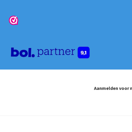
de
produ
Aanmelden voor n