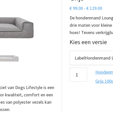
Prijsk
€
99.00
-
€
129.00
€ 99.
De hondenmand Lounge B
tot
drie maten voor klein
€ 129
hoes! Tevens verkrijgb
Kies een versie
Hondenmand
Hondenma
Lounge
Grijs 10
et van Dogs Lifestyle is een
Bed
r kwaliteit, comfort en een
Inari
oes van polyester vezels kan
Grijs
ssen.