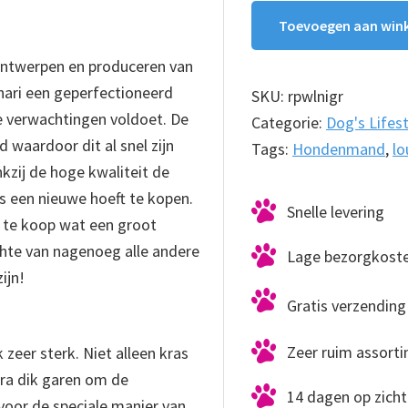
100cm
Toevoegen aan win
aantal
 ontwerpen en produceren van
ari een geperfectioneerd
SKU:
rpwlnigr
 verwachtingen voldoet. De
Categorie:
Dog's Lifest
waardoor dit al snel zijn
Tags:
Hondenmand
,
lo
nkzij de hoge kwaliteit de
 een nieuwe hoeft te kopen.
Snelle levering
s te koop wat een groot
chte van nagenoeg alle andere
Lage bezorgkost
ijn!
Gratis verzending 
Zeer ruim assort
zeer sterk. Niet alleen kras
ra dik garen om de
14 dagen op zicht
 voor de speciale manier van