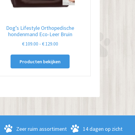
Dog’s Lifestyle Orthopedische
hondenmand Eco-Leer Bruin
Prijsklasse:
€
109.00
-
€
129.00
€ 109.00
tot
Producten bekijken
€ 129.00
-
Zeer ruim assortiment
14 dagen op zicht