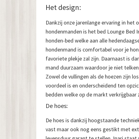
Het design:
Dankzij onze jarenlange ervaring in het
hondenmanden is het bed Lounge Bed In
honden-bed welke aan alle hedendaagse
hondenmand is comfortabel voor je hond 
favoriete plekje zal zijn. Daarnaast is da
mand duurzaam waardoor je niet telkens
Zowel de vullingen als de hoezen zijn lo
voordeel is en onderscheidend ten opzi
bedden welke op de markt verkrijgbaar z
De hoes:
De hoes is dankzij hoogstaande techniek 
vast maar ook nog eens gestikt met ext
levensduur garant te stellen. Inari staat