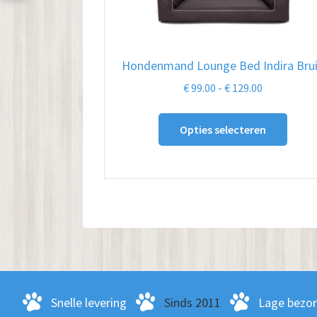
Hondenmand Lounge Bed Indira Bru
Prijsklasse:
€
99.00
-
€
129.00
€ 99.00
Dit
tot
Opties selecteren
produ
€ 129.00
heeft
meer
variat
Deze
optie
kan
geko
word
Snelle levering
Sinds 2011
Lage bezo
op