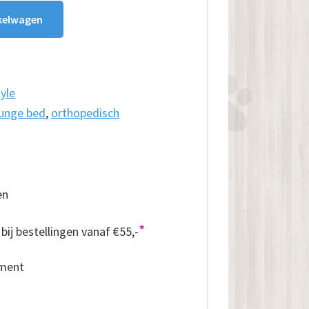
kelwagen
yle
unge bed
,
orthopedisch
en
*
bij bestellingen vanaf €55,-
iment