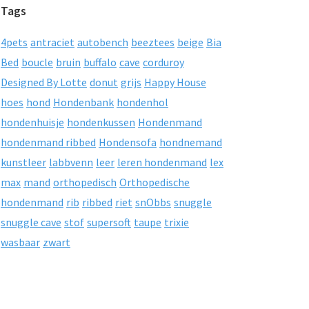
Tags
4pets
antraciet
autobench
beeztees
beige
Bia
Bed
boucle
bruin
buffalo
cave
corduroy
Designed By Lotte
donut
grijs
Happy House
hoes
hond
Hondenbank
hondenhol
hondenhuisje
hondenkussen
Hondenmand
hondenmand ribbed
Hondensofa
hondnemand
kunstleer
labbvenn
leer
leren hondenmand
lex
max
mand
orthopedisch
Orthopedische
hondenmand
rib
ribbed
riet
snObbs
snuggle
snuggle cave
stof
supersoft
taupe
trixie
wasbaar
zwart