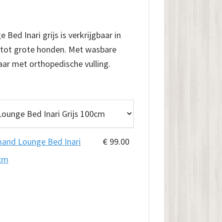
lasse:
00
ed Inari grijs is verkrijgbaar in
e tot grote honden. Met wasbare
.00
aar met orthopedische vulling.
nd Lounge Bed Inari
€
99.00
0cm