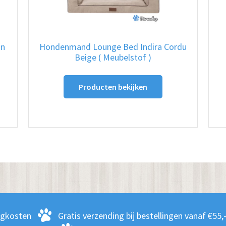
in
Hondenmand Lounge Bed Indira Cordu
Beige ( Meubelstof )
Producten bekijken
ct
dere
ies.
zen
en
rgkosten
Gratis verzending bij bestellingen vanaf €55,