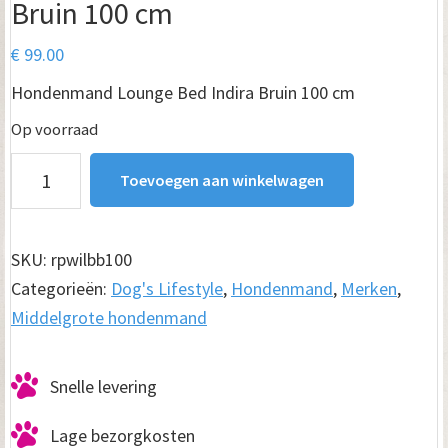
Bruin 100 cm
€
99.00
Hondenmand Lounge Bed Indira Bruin 100 cm
Op voorraad
Hondenmand
Toevoegen aan winkelwagen
Lounge
Bed
Indira
SKU:
rpwilbb100
Bruin
Categorieën:
Dog's Lifestyle
,
Hondenmand
,
Merken
,
100
Middelgrote hondenmand
cm
aantal
Snelle levering
Lage bezorgkosten