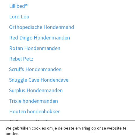
Lillibed®
Lord Lou
Orthopedische Hondenmand
Red Dingo Hondenmanden
Rotan Hondenmanden
Rebel Petz
Scruffs Hondenmanden
Snuggle Cave Hondencave
Surplus Hondenmanden
Trixie hondenmanden
Houten hondenhokken
51 Degrees North
We gebruiken cookies om je de beste ervaring op onze website te
Bontmand
bieden.