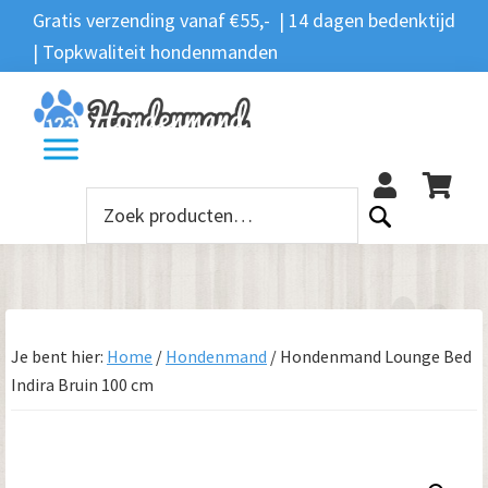
Spring
Door
Spring
Gratis verzending vanaf €55,- | 14 dagen bedenktijd
Zoeken
naar
naar
naar
| Topkwaliteit hondenmanden
Zoeken
naar:
de
de
de
hoofdnavigatie
hoofd
voettekst
12
inhoud
Zoeken
naar:
Je bent hier:
Home
/
Hondenmand
/
Hondenmand Lounge Bed
Indira Bruin 100 cm