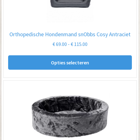
kan
ge
wo
op
Orthopedische Hondenmand snObbs Cosy Antraciet
de
Prijsklasse:
€
69.00
-
€
115.00
pro
€ 69.00
Dit
tot
Opties selecteren
pro
€ 115.00
hee
me
var
De
opt
kan
ge
wo