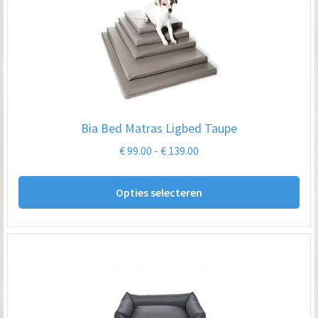
Bia Bed Matras Ligbed Taupe
Prijsklasse:
€
99.00
-
€
139.00
€ 99.00
Dit
tot
Opties selecteren
pro
€ 139.00
hee
me
var
De
opt