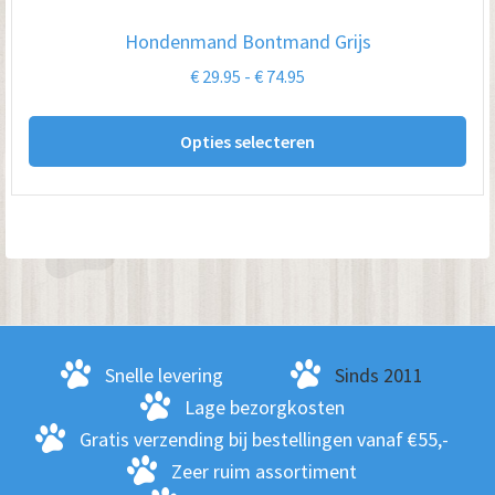
op
Hondenmand Bontmand Grijs
de
Prijsklasse:
€
29.95
-
€
74.95
pro
€ 29.95
Dit
tot
Opties selecteren
pro
€ 74.95
hee
me
var
De
opt
kan
ge
Snelle levering
Sinds 2011
wo
Lage bezorgkosten
op
Gratis verzending bij bestellingen vanaf €55,-
de
Zeer ruim assortiment