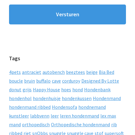
Tags
4pets
antraciet
autobench
beeztees
beige
Bia Bed
boucle
bruin
buffalo
cave
corduroy
Designed By Lotte
donut
grijs
Happy House
hoes
hond
Hondenbank
hondenhol
hondenhuisje
hondenkussen
Hondenmand
hondenmand ribbed
Hondensofa
hondnemand
kunstleer
labbvenn
leer
leren hondenmand
lex max
mand
orthopedisch
Orthopedische hondenmand
rib
ribbed
riet
snObbs
snuggle
snuggle cave
stof
supersoft