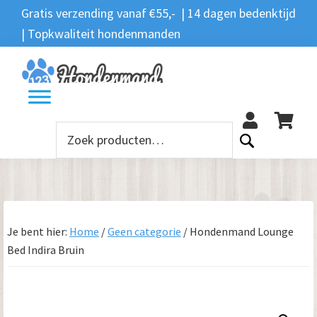
Spring
Door
Spring
Gratis verzending vanaf €55,- | 14 dagen bedenktijd
Zoeken
naar
naar
naar
| Topkwaliteit hondenmanden
Zoeken
naar:
de
de
de
hoofdnavigatie
hoofd
voettekst
12
inhoud
Zoeken
naar:
Je bent hier:
Home
/
Geen categorie
/
Hondenmand Lounge
Bed Indira Bruin