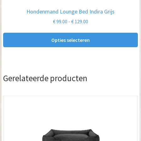
optie
Hondenmand Lounge Bed Indira Grijs
kan
Prijsklasse:
€
99.00
-
€
129.00
gekozen
€ 99.00
worden
tot
Opties selecteren
op
€ 129.00
de
productpagina
Gerelateerde producten