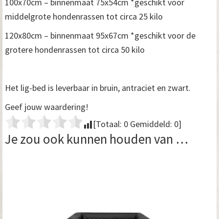
100x70cm – binnenmaat 75x54cm *geschikt voor
middelgrote hondenrassen tot circa 25 kilo
120x80cm – binnenmaat 95x67cm *geschikt voor de
grotere hondenrassen tot circa 50 kilo
Het lig-bed is leverbaar in bruin, antraciet en zwart.
Geef jouw waardering!
[Totaal:
0
Gemiddeld:
0
]
Je zou ook kunnen houden van …
Dit
product
heeft
meerdere