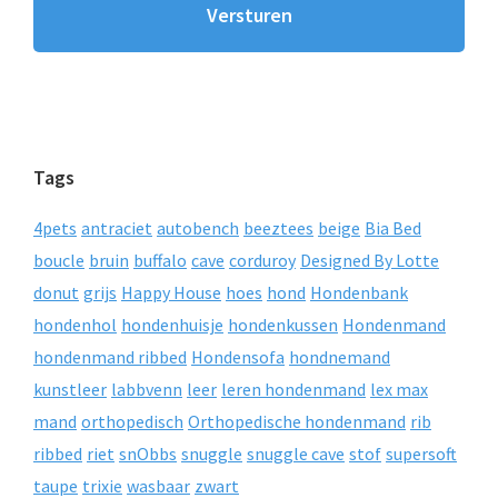
Tags
4pets
antraciet
autobench
beeztees
beige
Bia Bed
boucle
bruin
buffalo
cave
corduroy
Designed By Lotte
donut
grijs
Happy House
hoes
hond
Hondenbank
hondenhol
hondenhuisje
hondenkussen
Hondenmand
hondenmand ribbed
Hondensofa
hondnemand
kunstleer
labbvenn
leer
leren hondenmand
lex max
mand
orthopedisch
Orthopedische hondenmand
rib
ribbed
riet
snObbs
snuggle
snuggle cave
stof
supersoft
taupe
trixie
wasbaar
zwart