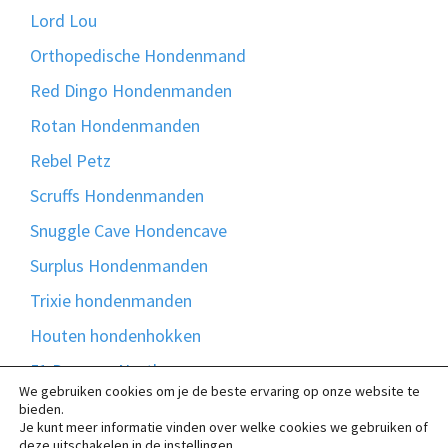
Lord Lou
Orthopedische Hondenmand
Red Dingo Hondenmanden
Rotan Hondenmanden
Rebel Petz
Scruffs Hondenmanden
Snuggle Cave Hondencave
Surplus Hondenmanden
Trixie hondenmanden
Houten hondenhokken
51 Degrees North
We gebruiken cookies om je de beste ervaring op onze website te
Bontmand
bieden.
Je kunt meer informatie vinden over welke cookies we gebruiken of
Madison Friends
deze uitschakelen in de
instellingen
.