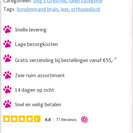
Categorieën:
Dog's Lifestyle
,
Geen categorie
aantal
Tags:
hondenmand bruin
,
leer
,
orthopedisch
Snelle levering
Lage bezorgkosten
*
Gratis verzending bij bestellingen vanaf €55,-
Zeer ruim assortiment
14 dagen op zicht
Snel en veilig betalen