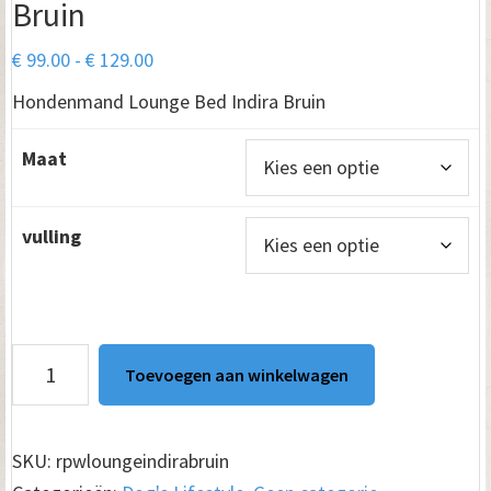
Bruin
Prijsklasse:
€
99.00
-
€
129.00
€ 99.00
Hondenmand Lounge Bed Indira Bruin
tot
€ 129.00
Maat
vulling
Hondenmand
Toevoegen aan winkelwagen
Lounge
Bed
Indira
SKU:
rpwloungeindirabruin
Bruin