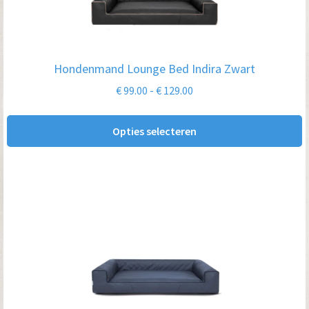
variaties.
Deze
optie
Hondenmand Lounge Bed Indira Zwart
kan
Prijsklasse:
€
99.00
-
€
129.00
gekozen
€ 99.00
worden
tot
Opties selecteren
op
€ 129.00
de
productpagina
Dit
product
heeft
meerdere
variaties.
Deze