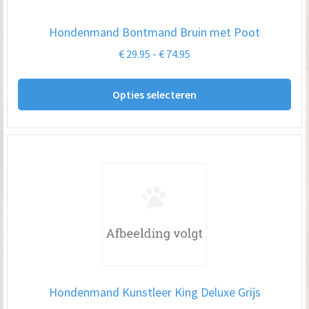
Hondenmand Bontmand Bruin met Poot
Prijsklasse:
€
29.95
-
€
74.95
€ 29.95
Dit
tot
Opties selecteren
pro
€ 74.95
hee
me
var
De
opt
kan
ge
wo
op
Hondenmand Kunstleer King Deluxe Grijs
de