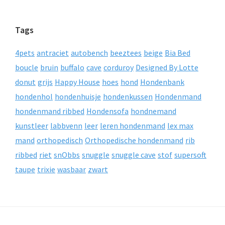
Tags
4pets
antraciet
autobench
beeztees
beige
Bia Bed
boucle
bruin
buffalo
cave
corduroy
Designed By Lotte
donut
grijs
Happy House
hoes
hond
Hondenbank
hondenhol
hondenhuisje
hondenkussen
Hondenmand
hondenmand ribbed
Hondensofa
hondnemand
kunstleer
labbvenn
leer
leren hondenmand
lex max
mand
orthopedisch
Orthopedische hondenmand
rib
ribbed
riet
snObbs
snuggle
snuggle cave
stof
supersoft
taupe
trixie
wasbaar
zwart