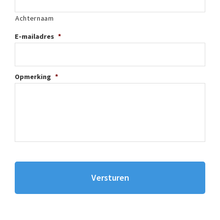
Achternaam
E-mailadres
*
Opmerking
*