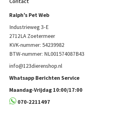
Footer
Contact
Ralph’s Pet Web
Industrieweg 3-E
2712LA Zoetermeer
KVK-nummer: 54239982
BTW-nummer: NL001574087B43
info@123dierenshop.nl
Whatsapp Berichten Service
Maandag-Vrijdag 10:00/17:00
070-2211497