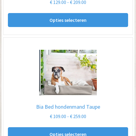
Prijsklasse:
€
129.00
-
€
209.00
pro
€ 129.00
Dit
tot
Opties selecteren
pro
€ 209.00
hee
me
var
De
opt
kan
ge
wo
op
Bia Bed hondenmand Taupe
de
Prijsklasse:
€
109.00
-
€
259.00
pro
€ 109.00
Dit
tot
Opties selecteren
pro