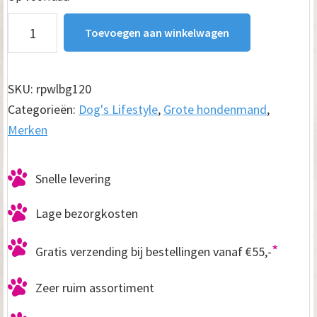
Hondenmand
Toevoegen aan winkelwagen
Lounge
Bed
Indira
SKU:
rpwlbg120
Antraciet
Categorieën:
Dog's Lifestyle
,
Grote hondenmand
,
120
Merken
cm
aantal
Snelle levering
Lage bezorgkosten
*
Gratis verzending bij bestellingen vanaf €55,-
Zeer ruim assortiment