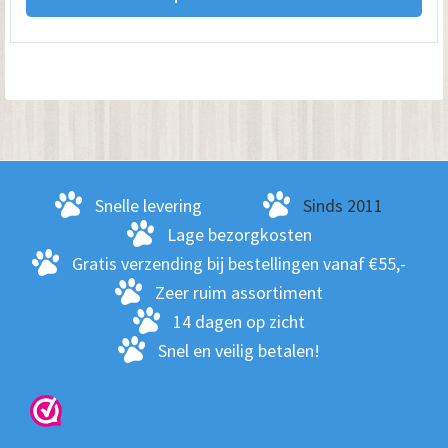
€ 259.00
hee
me
var
De
opt
kan
ge
Snelle levering
Sinds 2011
wo
Lage bezorgkosten
op
Gratis verzending bij bestellingen vanaf €55,-
de
Zeer ruim assortiment
pro
14 dagen op zicht
Snel en veilig betalen!