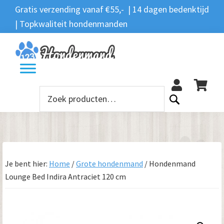
Spring
Door
Spring
Gratis verzending vanaf €55,- | 14 dagen bedenktijd
Zoeken
naar
naar
naar
| Topkwaliteit hondenmanden
Zoeken
naar:
de
de
de
hoofdnavigatie
hoofd
voettekst
12
inhoud
Zoeken
naar:
Je bent hier:
Home
/
Grote hondenmand
/
Hondenmand
Lounge Bed Indira Antraciet 120 cm