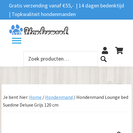
Spring
Door
Spring
Gratis verzending vanaf €55,- | 14 dagen bedenktijd
Zoeken
naar
naar
naar
| Topkwaliteit hondenmanden
Zoeken
naar:
de
de
de
hoofdnavigatie
hoofd
voettekst
12
inhoud
Zoeken
naar:
Je bent hier:
Home
/
Hondenmand
/
Hondenmand Lounge bed
Suedine Deluxe Grijs 120 cm