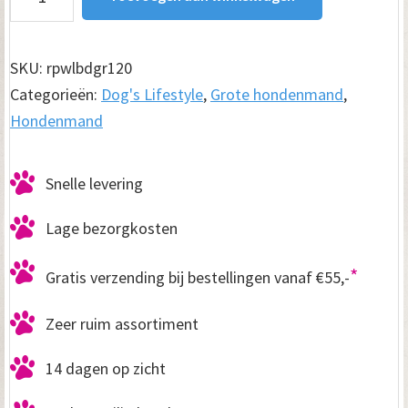
Lounge
bed
Suedine
SKU:
rpwlbdgr120
Deluxe
Categorieën:
Dog's Lifestyle
,
Grote hondenmand
,
Grijs
Hondenmand
120
cm
Snelle levering
aantal
Lage bezorgkosten
*
Gratis verzending bij bestellingen vanaf €55,-
Zeer ruim assortiment
14 dagen op zicht