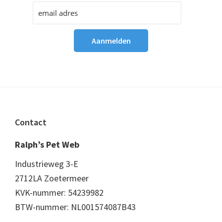
Footer
Contact
Ralph’s Pet Web
Industrieweg 3-E
2712LA Zoetermeer
KVK-nummer: 54239982
BTW-nummer: NL001574087B43