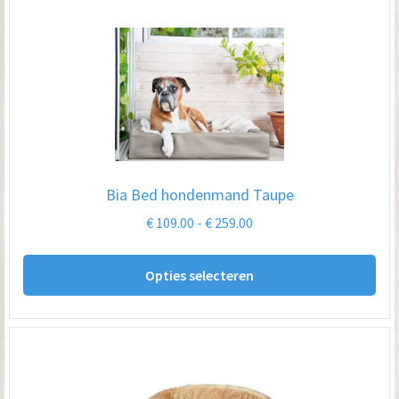
var
De
opt
kan
ge
wo
op
Bia Bed hondenmand Taupe
de
Prijsklasse:
€
109.00
-
€
259.00
pro
€ 109.00
Dit
tot
Opties selecteren
pro
€ 259.00
hee
me
var
De