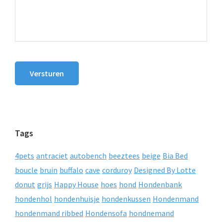
Versturen
Tags
4pets
antraciet
autobench
beeztees
beige
Bia Bed
boucle
bruin
buffalo
cave
corduroy
Designed By Lotte
donut
grijs
Happy House
hoes
hond
Hondenbank
hondenhol
hondenhuisje
hondenkussen
Hondenmand
hondenmand ribbed
Hondensofa
hondnemand