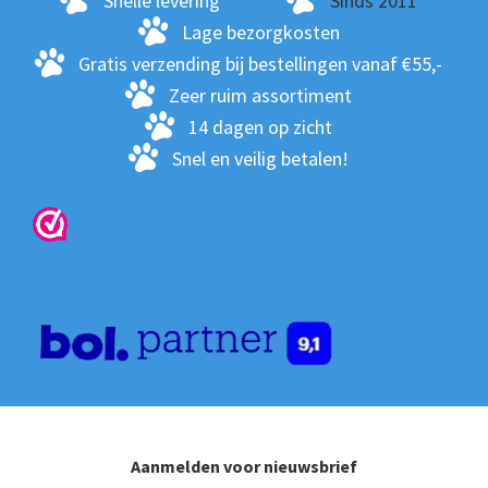
Snelle levering
Sinds 2011
wo
Lage bezorgkosten
op
Gratis verzending bij bestellingen vanaf €55,-
de
Zeer ruim assortiment
pro
14 dagen op zicht
Snel en veilig betalen!
Aanmelden voor nieuwsbrief