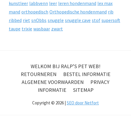
kunstleer
labbvenn
leer
leren hondenmand
lex max
mand
orthopedisch
Orthopedische hondenmand
rib
ribbed
riet
snObbs
snuggle
snuggle cave
stof
supersoft
taupe
trixie
wasbaar
zwart
WELKOM BIJ RALP’S PET WEB!
RETOURNEREN
BESTEL INFORMATIE
ALGEMENE VOORWAARDEN
PRIVACY
INFORMATIE
SITEMAP
Copyright © 2026 |
SEO door Netfort