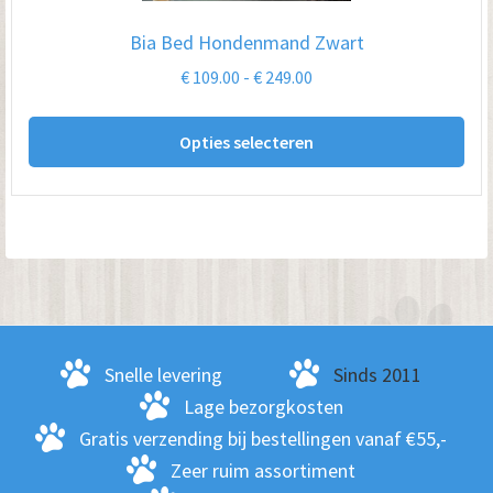
op
Bia Bed Hondenmand Zwart
de
Prijsklasse:
€
109.00
-
€
249.00
pro
€ 109.00
Dit
tot
Opties selecteren
pro
€ 249.00
hee
me
var
De
opt
kan
ge
Snelle levering
Sinds 2011
wo
Lage bezorgkosten
op
Gratis verzending bij bestellingen vanaf €55,-
de
Zeer ruim assortiment