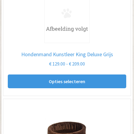
Hondenmand Kunstleer King Deluxe Grijs
Prijsklasse:
€
129.00
-
€
209.00
€ 129.00
Dit
tot
Opties selecteren
pro
€ 209.00
hee
me
var
De
opt