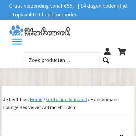
Spring
Door
Spring
Gratis verzending vanaf €55,- | 14 dagen bedenktijd
Zoeken
naar
naar
naar
| Topkwaliteit hondenmanden
Zoeken
naar:
de
de
de
hoofdnavigatie
hoofd
voettekst
12
inhoud
Zoeken
naar:
Je bent hier:
Home
/
Grote hondenmand
/
Hondenmand
Lounge Bed Velvet Antraciet 120cm