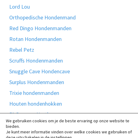
Lord Lou
Orthopedische Hondenmand
Red Dingo Hondenmanden
Rotan Hondenmanden
Rebel Petz
Scruffs Hondenmanden
Snuggle Cave Hondencave
Surplus Hondenmanden
Trixie hondenmanden
Houten hondenhokken
51 Degrees North
We gebruiken cookies om je de beste ervaring op onze website te
Bontmand
bieden.
Je kunt meer informatie vinden over welke cookies we gebruiken of
Madison Friends
deze uitschakelen in de
instellingen
.