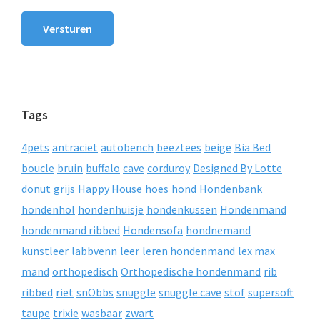
Versturen
Tags
4pets
antraciet
autobench
beeztees
beige
Bia Bed
boucle
bruin
buffalo
cave
corduroy
Designed By Lotte
donut
grijs
Happy House
hoes
hond
Hondenbank
hondenhol
hondenhuisje
hondenkussen
Hondenmand
hondenmand ribbed
Hondensofa
hondnemand
kunstleer
labbvenn
leer
leren hondenmand
lex max
mand
orthopedisch
Orthopedische hondenmand
rib
ribbed
riet
snObbs
snuggle
snuggle cave
stof
supersoft
taupe
trixie
wasbaar
zwart