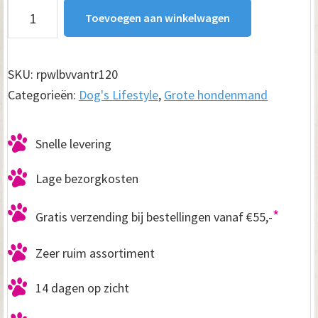
Hondenmand
Toevoegen aan winkelwagen
Lounge
Bed
Velvet
SKU:
rpwlbvvantr120
Antraciet
Categorieën:
Dog's Lifestyle
,
Grote hondenmand
120cm
aantal
Snelle levering
Lage bezorgkosten
*
Gratis verzending bij bestellingen vanaf €55,-
Zeer ruim assortiment
14 dagen op zicht