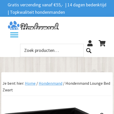
Spring
Door
Spring
Gratis verzending vanaf €55,- | 14 dagen bedenktijd
Zoeken
naar
naar
naar
| Topkwaliteit hondenmanden
Zoeken
naar:
de
de
de
hoofdnavigatie
hoofd
voettekst
12
inhoud
Zoeken
naar:
Je bent hier:
Home
/
Hondenmand
/
Hondenmand Lounge Bed
Zwart