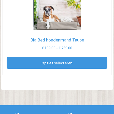
opt
kan
ge
wo
op
Bia Bed hondenmand Taupe
de
Prijsklasse:
€
109.00
-
€
259.00
pro
€ 109.00
Dit
tot
Opties selecteren
pro
€ 259.00
hee
me
var
De
opt
kan