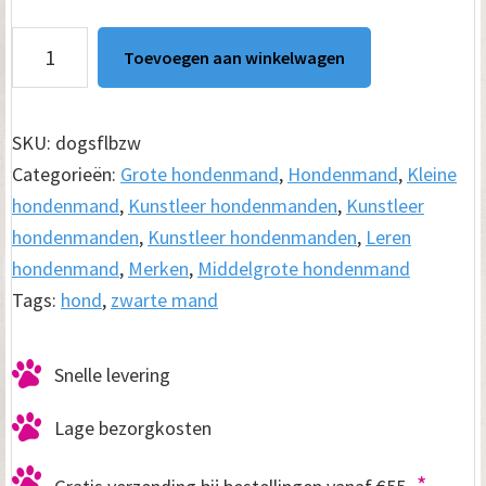
Hondenmand
Toevoegen aan winkelwagen
Lounge
Bed
Zwart
SKU:
dogsflbzw
aantal
Categorieën:
Grote hondenmand
,
Hondenmand
,
Kleine
hondenmand
,
Kunstleer hondenmanden
,
Kunstleer
hondenmanden
,
Kunstleer hondenmanden
,
Leren
hondenmand
,
Merken
,
Middelgrote hondenmand
Tags:
hond
,
zwarte mand
Snelle levering
Lage bezorgkosten
*