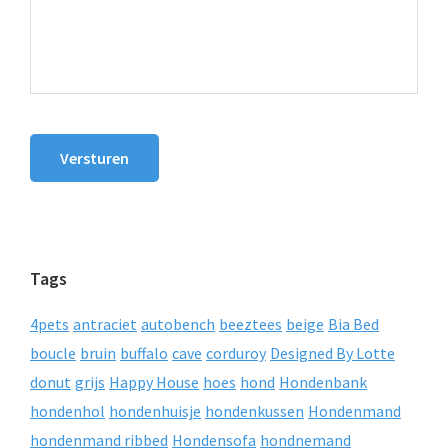
Versturen
Tags
4pets
antraciet
autobench
beeztees
beige
Bia Bed
boucle
bruin
buffalo
cave
corduroy
Designed By Lotte
donut
grijs
Happy House
hoes
hond
Hondenbank
hondenhol
hondenhuisje
hondenkussen
Hondenmand
hondenmand ribbed
Hondensofa
hondnemand