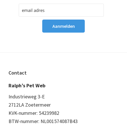
Footer
Contact
Ralph’s Pet Web
Industrieweg 3-E
2712LA Zoetermeer
KVK-nummer: 54239982
BTW-nummer: NL001574087B43