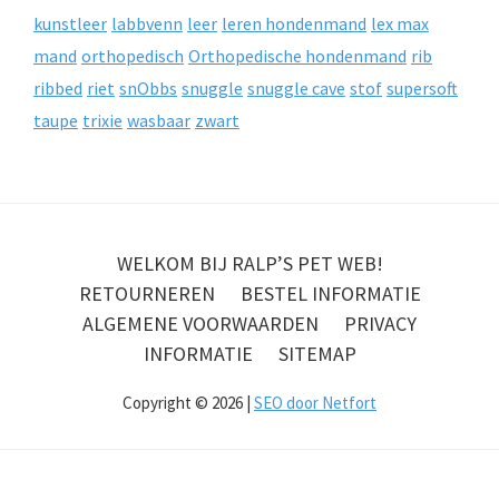
kunstleer
labbvenn
leer
leren hondenmand
lex max
mand
orthopedisch
Orthopedische hondenmand
rib
ribbed
riet
snObbs
snuggle
snuggle cave
stof
supersoft
taupe
trixie
wasbaar
zwart
WELKOM BIJ RALP’S PET WEB!
RETOURNEREN
BESTEL INFORMATIE
ALGEMENE VOORWAARDEN
PRIVACY
INFORMATIE
SITEMAP
Copyright © 2026 |
SEO door Netfort