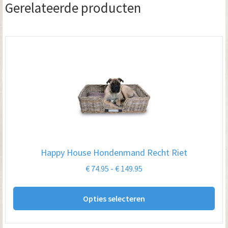
Gerelateerde producten
Happy House Hondenmand Recht Riet
Prijsklasse:
€
74.95
-
€
149.95
€ 74.95
Dit
tot
Opties selecteren
pro
€ 149.95
hee