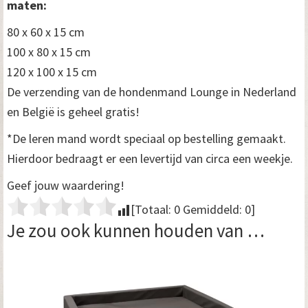
maten:
80 x 60 x 15 cm
100 x 80 x 15 cm
120 x 100 x 15 cm
De verzending van de hondenmand Lounge in Nederland
en België is geheel gratis!
*De leren mand wordt speciaal op bestelling gemaakt.
Hierdoor bedraagt er een levertijd van circa een weekje.
Geef jouw waardering!
[Totaal:
0
Gemiddeld:
0
]
Je zou ook kunnen houden van …
Dit
product