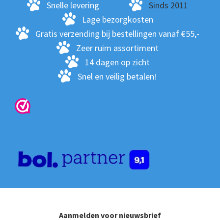
ge
Snelle levering
Sinds 2011
wo
Lage bezorgkosten
op
Gratis verzending bij bestellingen vanaf €55,-
de
Zeer ruim assortiment
pro
14 dagen op zicht
Snel en veilig betalen!
Aanmelden voor nieuwsbrief