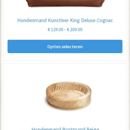
Hondenmand Kunstleer King Deluxe Cognac
Prijsklasse:
€
129.00
-
€
209.00
€ 129.00
Dit
tot
Opties selecteren
pro
€ 209.00
hee
me
var
De
opt
kan
ge
wo
op
Hondenmand Bontmand Beige