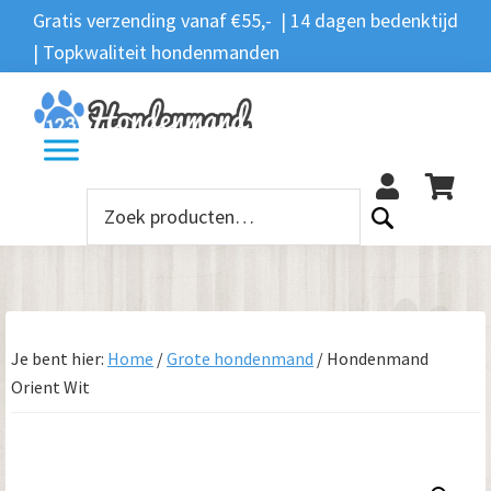
Spring
Door
Spring
Gratis verzending vanaf €55,- | 14 dagen bedenktijd
Zoeken
naar
naar
naar
| Topkwaliteit hondenmanden
Zoeken
naar:
de
de
de
hoofdnavigatie
hoofd
voettekst
12
inhoud
Zoeken
naar:
Je bent hier:
Home
/
Grote hondenmand
/
Hondenmand
Orient Wit