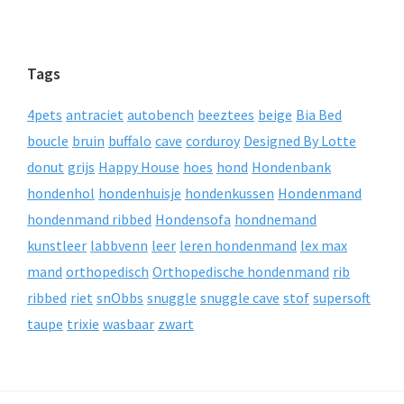
Tags
4pets
antraciet
autobench
beeztees
beige
Bia Bed
boucle
bruin
buffalo
cave
corduroy
Designed By Lotte
donut
grijs
Happy House
hoes
hond
Hondenbank
hondenhol
hondenhuisje
hondenkussen
Hondenmand
hondenmand ribbed
Hondensofa
hondnemand
kunstleer
labbvenn
leer
leren hondenmand
lex max
mand
orthopedisch
Orthopedische hondenmand
rib
ribbed
riet
snObbs
snuggle
snuggle cave
stof
supersoft
taupe
trixie
wasbaar
zwart