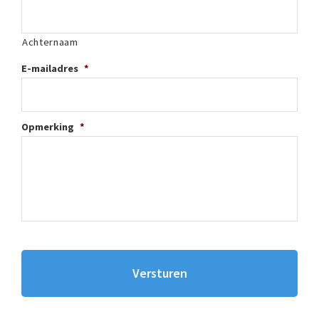
Achternaam
E-mailadres
*
Opmerking
*