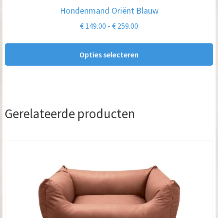
optie
Hondenmand Oriënt Blauw
kan
Prijsklasse:
€
149.00
-
€
259.00
gekozen
€ 149.00
worden
tot
Opties selecteren
op
€ 259.00
de
productpagina
Gerelateerde producten