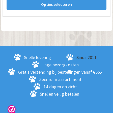
tot
Opties selecteren
pro
€ 209.00
hee
me
var
De
opt
kan
ge
Snelle levering
Sinds 2011
wo
Lage bezorgkosten
op
Gratis verzending bij bestellingen vanaf €55,-
de
Zeer ruim assortiment
pro
14 dagen op zicht
Snel en veilig betalen!