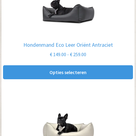
heeft
meerdere
variaties.
Deze
optie
Hondenmand Eco Leer Oriënt Antraciet
kan
Prijsklasse:
€
149.00
-
€
259.00
gekozen
€ 149.00
worden
tot
Opties selecteren
op
€ 259.00
de
productpagina
Dit
product
heeft
meerdere