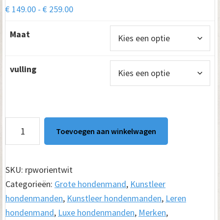
Prijsklasse:
€
149.00
-
€
259.00
€ 149.00
Maat
tot
€ 259.00
vulling
Hondenmand
Toevoegen aan winkelwagen
Orient
Wit
aantal
SKU:
rpworientwit
Categorieën:
Grote hondenmand
,
Kunstleer
hondenmanden
,
Kunstleer hondenmanden
,
Leren
hondenmand
,
Luxe hondenmanden
,
Merken
,