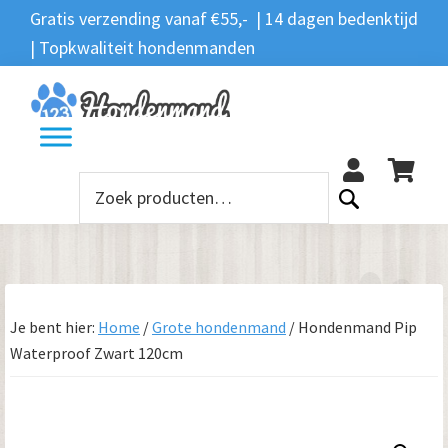
Spring
Door
Spring
Gratis verzending vanaf €55,- | 14 dagen bedenktijd
Zoeken
naar
naar
naar
| Topkwaliteit hondenmanden
Zoeken
naar:
de
de
de
hoofdnavigatie
hoofd
voettekst
12
inhoud
Zoeken
naar:
Je bent hier:
Home
/
Grote hondenmand
/
Hondenmand Pip
Waterproof Zwart 120cm