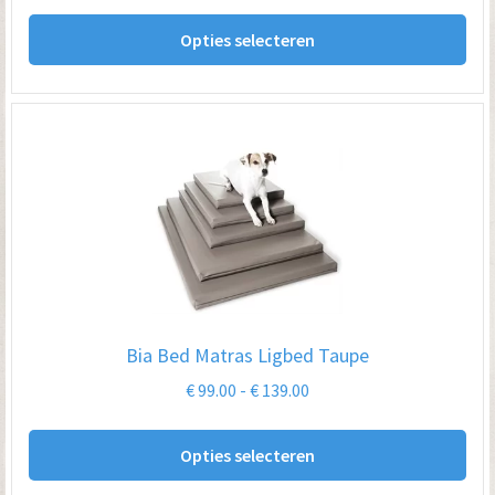
Dit
tot
Opties selecteren
pro
€ 74.95
hee
me
var
De
opt
kan
ge
wo
op
Bia Bed Matras Ligbed Taupe
de
Prijsklasse:
€
99.00
-
€
139.00
pro
€ 99.00
Dit
tot
Opties selecteren
pro
€ 139.00
hee