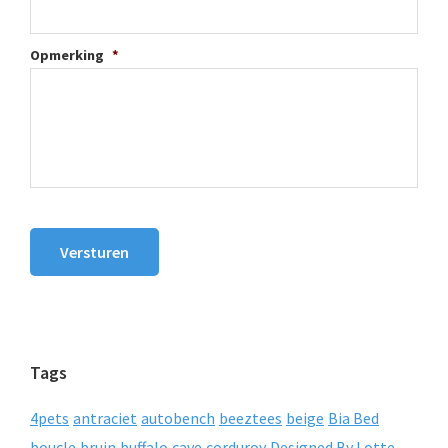
Opmerking
*
Versturen
Tags
4pets
antraciet
autobench
beeztees
beige
Bia Bed
boucle
bruin
buffalo
cave
corduroy
Designed By Lotte