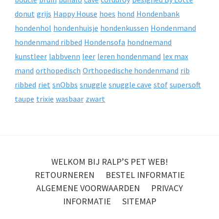
donut
grijs
Happy House
hoes
hond
Hondenbank
hondenhol
hondenhuisje
hondenkussen
Hondenmand
hondenmand ribbed
Hondensofa
hondnemand
kunstleer
labbvenn
leer
leren hondenmand
lex max
mand
orthopedisch
Orthopedische hondenmand
rib
ribbed
riet
snObbs
snuggle
snuggle cave
stof
supersoft
taupe
trixie
wasbaar
zwart
WELKOM BIJ RALP’S PET WEB!
RETOURNEREN
BESTEL INFORMATIE
ALGEMENE VOORWAARDEN
PRIVACY
INFORMATIE
SITEMAP