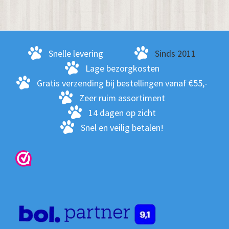
De
opt
kan
ge
Snelle levering
Sinds 2011
wo
Lage bezorgkosten
op
Gratis verzending bij bestellingen vanaf €55,-
de
Zeer ruim assortiment
pro
14 dagen op zicht
Snel en veilig betalen!