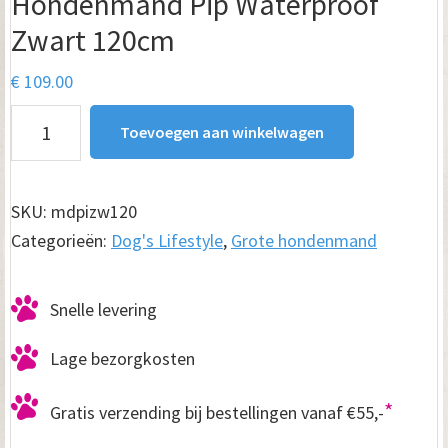
Hondenmand Pip Waterproof
Zwart 120cm
€
109.00
Hondenmand
Toevoegen aan winkelwagen
Pip
Waterproof
Zwart
SKU:
mdpizw120
120cm
Categorieën:
Dog's Lifestyle
,
Grote hondenmand
aantal
Snelle levering
Lage bezorgkosten
*
Gratis verzending bij bestellingen vanaf €55,-