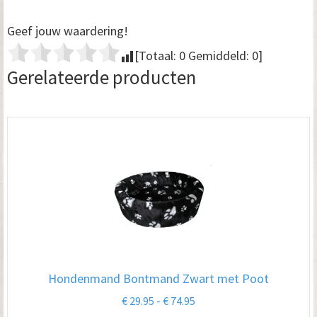
Geef jouw waardering!
[Totaal:
0
Gemiddeld:
0
]
Gerelateerde producten
Hondenmand Bontmand Zwart met Poot
Prijsklasse:
€
29.95
-
€
74.95
€ 29.95