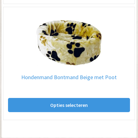
me
var
De
opt
kan
ge
wo
op
Hondenmand Bontmand Beige met Poot
de
pro
Dit
Opties selecteren
pro
hee
me
var