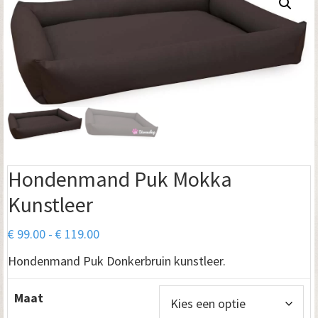
Hondenmand Puk Mokka
Kunstleer
Prijsklasse:
€
99.00
-
€
119.00
€ 99.00
Hondenmand Puk Donkerbruin kunstleer.
tot
€ 119.00
Maat