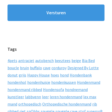
Tags
4pets
antraciet
autobench
beeztees
beige
Bia Bed
boucle
bruin
buffalo
cave
corduroy
Designed By Lotte
donut
grijs
Happy House
hoes
hond
Hondenbank
hondenhol
hondenhuisje
hondenkussen
Hondenmand
hondenmand ribbed
Hondensofa
hondnemand
kunstleer
labbvenn
leer
leren hondenmand
lex max
mand
orthopedisch
Orthopedische hondenmand
rib
ribbed
riet
snObbs
snuggle
snuggle cave
stof
supersoft