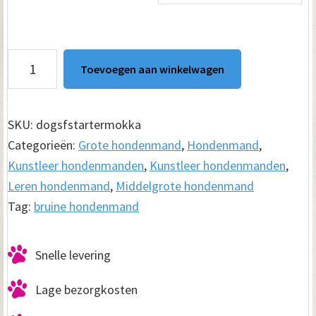
Hondenmand
Toevoegen aan winkelwagen
Puk
Mokka
Kunstleer
SKU:
dogsfstartermokka
aantal
Categorieën:
Grote hondenmand
,
Hondenmand
,
Kunstleer hondenmanden
,
Kunstleer hondenmanden
,
Leren hondenmand
,
Middelgrote hondenmand
Tag:
bruine hondenmand
Snelle levering
Lage bezorgkosten