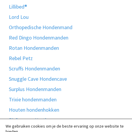
Lillibed®
Lord Lou
Orthopedische Hondenmand
Red Dingo Hondenmanden
Rotan Hondenmanden
Rebel Petz
Scruffs Hondenmanden
Snuggle Cave Hondencave
Surplus Hondenmanden
Trixie hondenmanden
Houten hondenhokken
51 Degrees North
We gebruiken cookies om je de beste ervaring op onze website te
Bontmand
bieden.