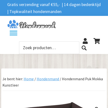
Spring
Door
Spring
Gratis verzending vanaf €55,- | 14 dagen bedenktijd
Zoeken
naar
naar
naar
| Topkwaliteit hondenmanden
Zoeken
naar:
de
de
de
hoofdnavigatie
hoofd
voettekst
12
inhoud
Zoeken
naar:
Je bent hier:
Home
/
Hondenmand
/
Hondenmand Puk Mokka
Kunstleer