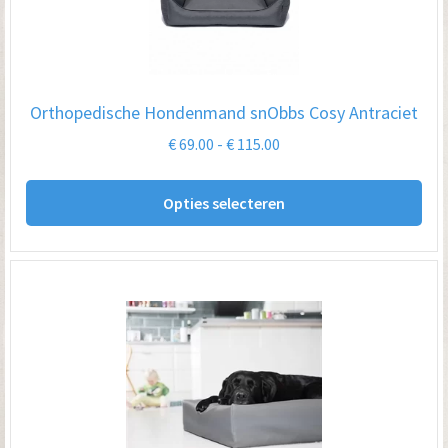
kan
ge
wo
op
Orthopedische Hondenmand snObbs Cosy Antraciet
de
Prijsklasse:
€
69.00
-
€
115.00
pro
€ 69.00
Dit
tot
Opties selecteren
pro
€ 115.00
hee
me
var
De
opt
kan
ge
wo