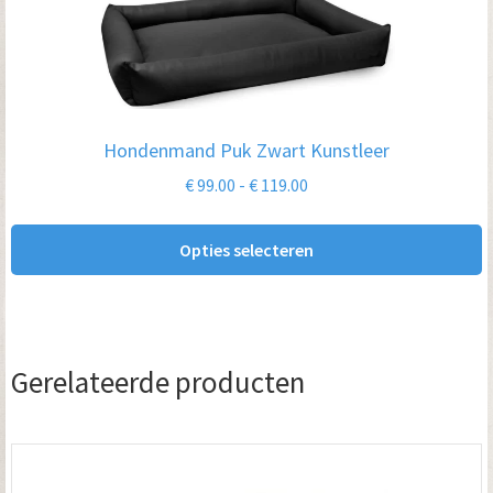
product
heeft
meerdere
variaties.
Deze
Hondenmand Puk Zwart Kunstleer
optie
Prijsklasse:
€
99.00
-
€
119.00
kan
€ 99.00
gekozen
tot
Opties selecteren
worden
€ 119.00
op
de
productpagina
Gerelateerde producten