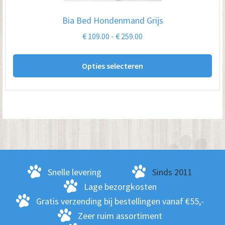
op
Bia Bed Hondenmand Grijs
de
Prijsklasse:
€
109.00
-
€
259.00
pro
€ 109.00
Dit
tot
Opties selecteren
pro
€ 259.00
hee
me
var
De
opt
kan
ge
Snelle levering
Sinds 2011
wo
Lage bezorgkosten
op
Gratis verzending bij bestellingen vanaf €55,-
de
Zeer ruim assortiment