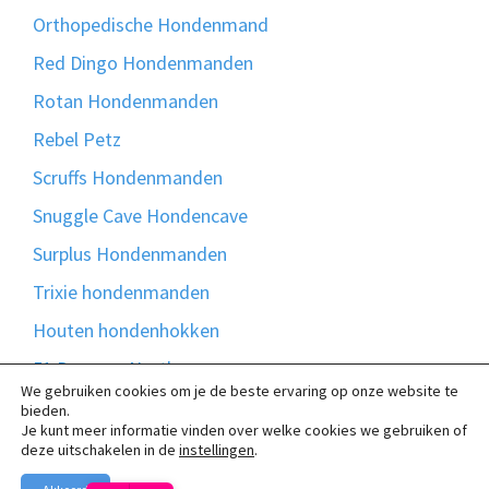
Orthopedische Hondenmand
Red Dingo Hondenmanden
Rotan Hondenmanden
Rebel Petz
Scruffs Hondenmanden
Snuggle Cave Hondencave
Surplus Hondenmanden
Trixie hondenmanden
Houten hondenhokken
51 Degrees North
We gebruiken cookies om je de beste ervaring op onze website te
Bontmand
bieden.
Je kunt meer informatie vinden over welke cookies we gebruiken of
Madison Friends
deze uitschakelen in de
instellingen
.