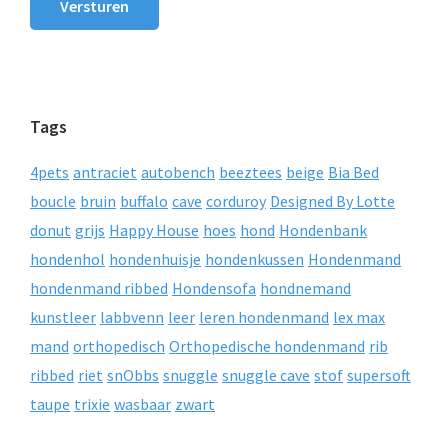
Versturen
Tags
4pets
antraciet
autobench
beeztees
beige
Bia Bed
boucle
bruin
buffalo
cave
corduroy
Designed By Lotte
donut
grijs
Happy House
hoes
hond
Hondenbank
hondenhol
hondenhuisje
hondenkussen
Hondenmand
hondenmand ribbed
Hondensofa
hondnemand
kunstleer
labbvenn
leer
leren hondenmand
lex max
mand
orthopedisch
Orthopedische hondenmand
rib
ribbed
riet
snObbs
snuggle
snuggle cave
stof
supersoft
taupe
trixie
wasbaar
zwart