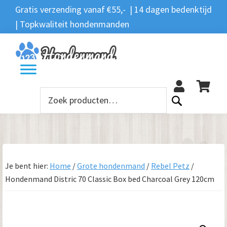
Spring
Door
Spring
Gratis verzending vanaf €55,- | 14 dagen bedenktijd
Zoeken
naar
naar
naar
| Topkwaliteit hondenmanden
Zoeken
naar:
de
de
de
hoofdnavigatie
hoofd
voettekst
12
inhoud
Zoeken
naar:
Je bent hier:
Home
/
Grote hondenmand
/
Rebel Petz
/
Hondenmand Distric 70 Classic Box bed Charcoal Grey 120cm