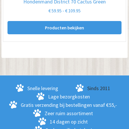
Hondenmand District 70 Cactus Green
Prijsklasse:
€
59.95
-
€
109.95
€ 59.95
tot
Producten bekijken
€ 109.95
Snelle levering
Sinds 2011
Lage bezorgkosten
Gratis verzending bij bestellingen vanaf €55,-
Zeer ruim assortiment
14 dagen op zicht