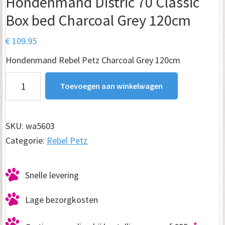
Hondenmand Distric 70 Classic
Box bed Charcoal Grey 120cm
€
109.95
Hondenmand Rebel Petz Charcoal Grey 120cm
Hondenmand
Toevoegen aan winkelwagen
Distric
70
Classic
SKU:
wa5603
Box
Categorie:
Rebel Petz
bed
Charcoal
Snelle levering
Grey
120cm
Lage bezorgkosten
aantal