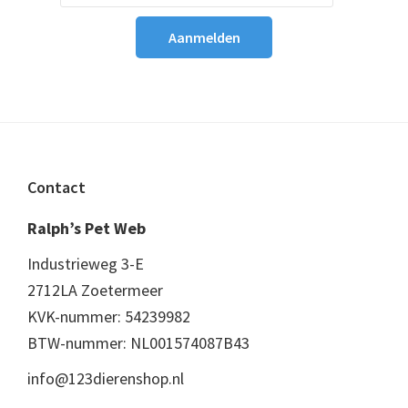
Footer
Contact
Ralph’s Pet Web
Industrieweg 3-E
2712LA Zoetermeer
KVK-nummer: 54239982
BTW-nummer: NL001574087B43
info@123dierenshop.nl