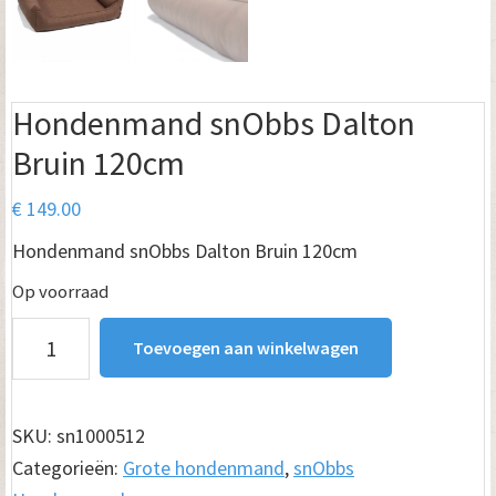
Hondenmand snObbs Dalton
Bruin 120cm
€
149.00
Hondenmand snObbs Dalton Bruin 120cm
Op voorraad
Hondenmand
Toevoegen aan winkelwagen
snObbs
Dalton
Bruin
SKU:
sn1000512
120cm
Categorieën:
Grote hondenmand
,
snObbs
aantal