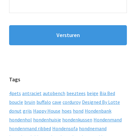
Tags
4pets
antraciet
autobench
beeztees
beige
Bia Bed
boucle
bruin
buffalo
cave
corduroy
Designed By Lotte
donut
grijs
Happy House
hoes
hond
Hondenbank
hondenhol
hondenhuisje
hondenkussen
Hondenmand
hondenmand ribbed
Hondensofa
hondnemand