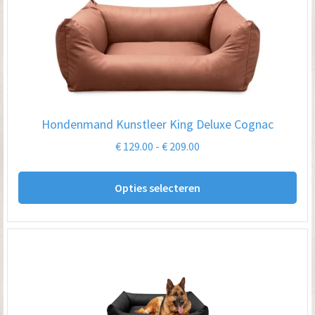
De
opt
kan
ge
wo
op
Hondenmand Kunstleer King Deluxe Cognac
de
Prijsklasse:
€
129.00
-
€
209.00
pro
€ 129.00
Dit
tot
Opties selecteren
pro
€ 209.00
hee
me
var
De
opt
kan