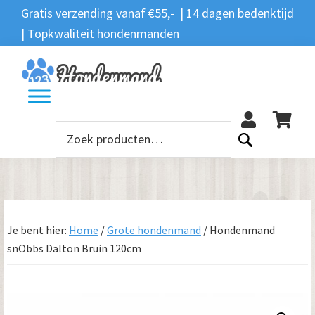
Spring
Door
Spring
Gratis verzending vanaf €55,- | 14 dagen bedenktijd
Zoeken
naar
naar
naar
| Topkwaliteit hondenmanden
Zoeken
naar:
de
de
de
hoofdnavigatie
hoofd
voettekst
12
inhoud
Zoeken
naar:
Je bent hier:
Home
/
Grote hondenmand
/
Hondenmand
snObbs Dalton Bruin 120cm