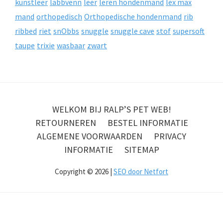
kunstleer
labbvenn
leer
leren hondenmand
lex max
mand
orthopedisch
Orthopedische hondenmand
rib
ribbed
riet
snObbs
snuggle
snuggle cave
stof
supersoft
taupe
trixie
wasbaar
zwart
WELKOM BIJ RALP’S PET WEB!
RETOURNEREN
BESTEL INFORMATIE
ALGEMENE VOORWAARDEN
PRIVACY
INFORMATIE
SITEMAP
Copyright © 2026 |
SEO door Netfort