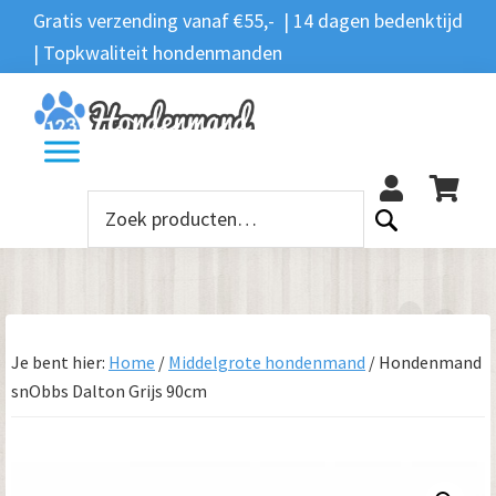
Spring
Door
Spring
Gratis verzending vanaf €55,- | 14 dagen bedenktijd
Zoeken
naar
naar
naar
| Topkwaliteit hondenmanden
Zoeken
naar:
de
de
de
hoofdnavigatie
hoofd
voettekst
12
inhoud
Zoeken
naar:
Je bent hier:
Home
/
Middelgrote hondenmand
/
Hondenmand
snObbs Dalton Grijs 90cm