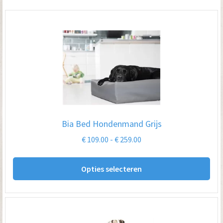
Bia Bed Hondenmand Grijs
Prijsklasse:
€
109.00
-
€
259.00
€ 109.00
Dit
tot
Opties selecteren
pro
€ 259.00
hee
me
var