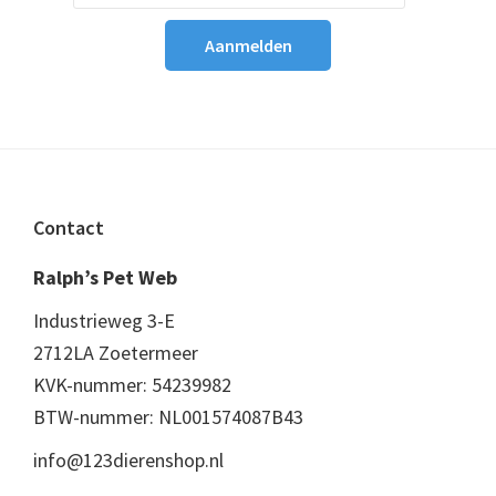
Footer
Contact
Ralph’s Pet Web
Industrieweg 3-E
2712LA Zoetermeer
KVK-nummer: 54239982
BTW-nummer: NL001574087B43
info@123dierenshop.nl