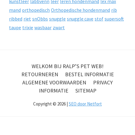
kunstleer
labbvenn
leer
leren hondenmand
lex max
mand
orthopedisch
Orthopedische hondenmand
rib
ribbed
riet
snObbs
snuggle
snuggle cave
stof
supersoft
taupe
trixie
wasbaar
zwart
WELKOM BIJ RALP’S PET WEB!
RETOURNEREN
BESTEL INFORMATIE
ALGEMENE VOORWAARDEN
PRIVACY
INFORMATIE
SITEMAP
Copyright © 2026 |
SEO door Netfort