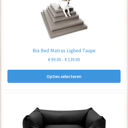
De
opt
kan
ge
wo
op
Bia Bed Matras Ligbed Taupe
de
Prijsklasse:
€
99.00
-
€
139.00
pro
€ 99.00
Dit
tot
Opties selecteren
pro
€ 139.00
hee
me
var
De
opt
kan