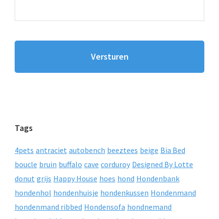
Tags
4pets
antraciet
autobench
beeztees
beige
Bia Bed
boucle
bruin
buffalo
cave
corduroy
Designed By Lotte
donut
grijs
Happy House
hoes
hond
Hondenbank
hondenhol
hondenhuisje
hondenkussen
Hondenmand
hondenmand ribbed
Hondensofa
hondnemand