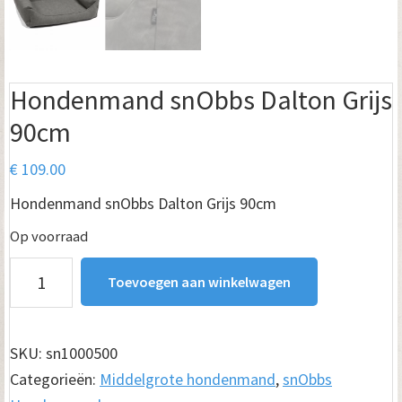
Hondenmand snObbs Dalton Grijs
90cm
€
109.00
Hondenmand snObbs Dalton Grijs 90cm
Op voorraad
Hondenmand
Toevoegen aan winkelwagen
snObbs
Dalton
Grijs
SKU:
sn1000500
90cm
Categorieën:
Middelgrote hondenmand
,
snObbs
aantal