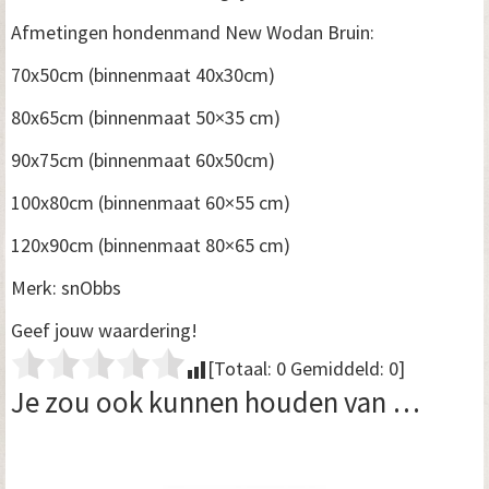
Afmetingen hondenmand New Wodan Bruin:
70x50cm (binnenmaat 40x30cm)
80x65cm (binnenmaat 50×35 cm)
90x75cm (binnenmaat 60x50cm)
100x80cm (binnenmaat 60×55 cm)
120x90cm (binnenmaat 80×65 cm)
Merk: snObbs
Geef jouw waardering!
[Totaal:
0
Gemiddeld:
0
]
Je zou ook kunnen houden van …
Dit