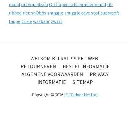
mand
orthopedisch
Orthopedische hondenmand
rib
ribbed
riet
snObbs
snuggle
snuggle cave
stof
supersoft
taupe
trixie
wasbaar
zwart
WELKOM BIJ RALP’S PET WEB!
RETOURNEREN
BESTEL INFORMATIE
ALGEMENE VOORWAARDEN
PRIVACY
INFORMATIE
SITEMAP
Copyright © 2026 |
SEO door Netfort