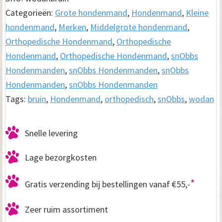
Wodan
Categorieën:
Grote hondenmand
,
Hondenmand
,
Kleine
donker
hondenmand
,
Merken
,
Middelgrote hondenmand
,
bruin
Orthopedische Hondenmand
,
Orthopedische
aantal
Hondenmand
,
Orthopedische Hondenmand
,
snObbs
Hondenmanden
,
snObbs Hondenmanden
,
snObbs
Hondenmanden
,
snObbs Hondenmanden
Tags:
bruin
,
Hondenmand
,
orthopedisch
,
snObbs
,
wodan
Snelle levering
Lage bezorgkosten
*
Gratis verzending bij bestellingen vanaf €55,-
Zeer ruim assortiment