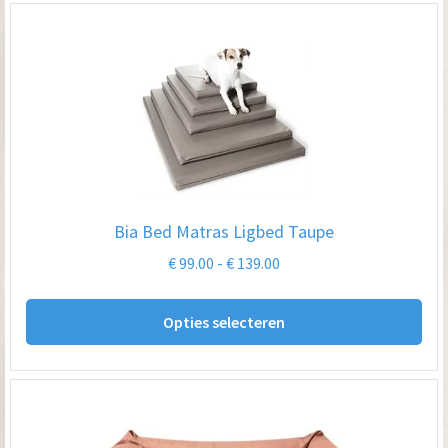
Bia Bed Matras Ligbed Taupe
Prijsklasse:
€
99.00
-
€
139.00
€ 99.00
Dit
tot
Opties selecteren
pro
€ 139.00
hee
me
var
De