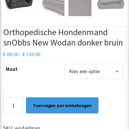
Orthopedische Hondenmand
snObbs New Wodan donker bruin
Prijsklasse:
€
89.00
-
€
149.00
€ 89.00
Maat
tot
€ 149.00
Orthopedische
Toevoegen aan winkelwagen
Hondenmand
snObbs
New
SKU:
wodanbruin