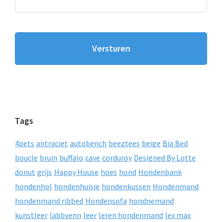
Tags
4pets
antraciet
autobench
beeztees
beige
Bia Bed
boucle
bruin
buffalo
cave
corduroy
Designed By Lotte
donut
grijs
Happy House
hoes
hond
Hondenbank
hondenhol
hondenhuisje
hondenkussen
Hondenmand
hondenmand ribbed
Hondensofa
hondnemand
kunstleer
labbvenn
leer
leren hondenmand
lex max