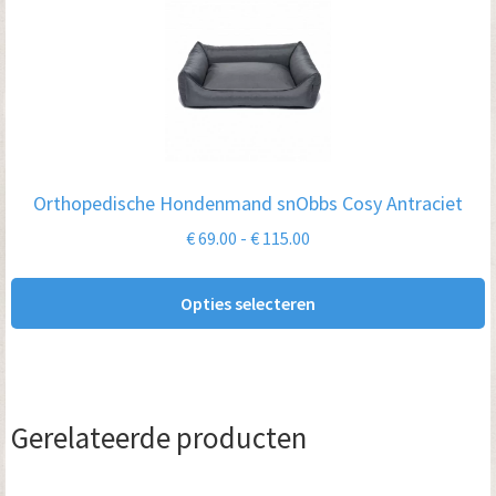
product
heeft
meerdere
variaties.
Deze
optie
Orthopedische Hondenmand snObbs Cosy Antraciet
kan
Prijsklasse:
€
69.00
-
€
115.00
gekozen
€ 69.00
worden
tot
Opties selecteren
op
€ 115.00
de
productpagina
Gerelateerde producten