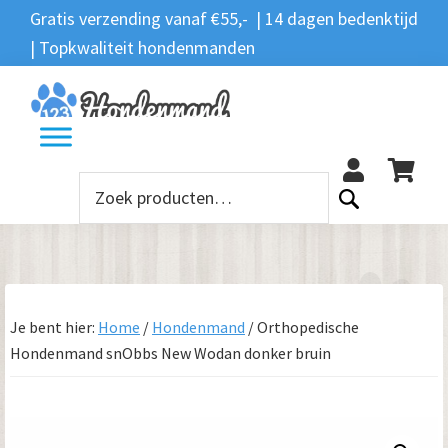
Spring
Door
Spring
Gratis verzending vanaf €55,- | 14 dagen bedenktijd
Zoeken
naar
naar
naar
| Topkwaliteit hondenmanden
Zoeken
naar:
de
de
de
hoofdnavigatie
hoofd
voettekst
12
inhoud
Zoeken
naar:
Je bent hier:
Home
/
Hondenmand
/
Orthopedische
Hondenmand snObbs New Wodan donker bruin