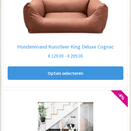
opt
kan
ge
wo
op
Hondenmand Kunstleer King Deluxe Cognac
de
Prijsklasse:
€
129.00
-
€
209.00
pro
€ 129.00
Dit
tot
Opties selecteren
pro
€ 209.00
hee
me
-4%
var
De
opt
kan