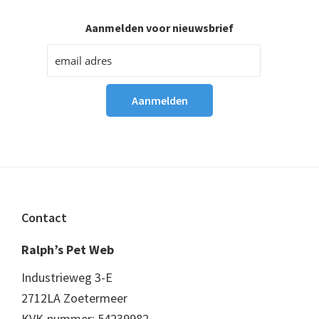
Aanmelden voor nieuwsbrief
Footer
Contact
Ralph’s Pet Web
Industrieweg 3-E
2712LA Zoetermeer
KVK-nummer: 54239982