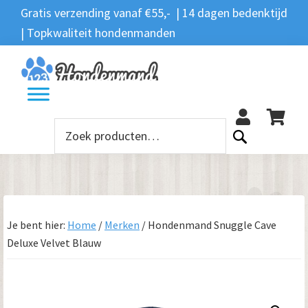
Spring
Door
Spring
Gratis verzending vanaf €55,- | 14 dagen bedenktijd
Zoeken
naar
naar
naar
| Topkwaliteit hondenmanden
Zoeken
naar:
de
de
de
hoofdnavigatie
hoofd
voettekst
12
inhoud
Zoeken
naar:
Je bent hier:
Home
/
Merken
/
Hondenmand Snuggle Cave
Deluxe Velvet Blauw