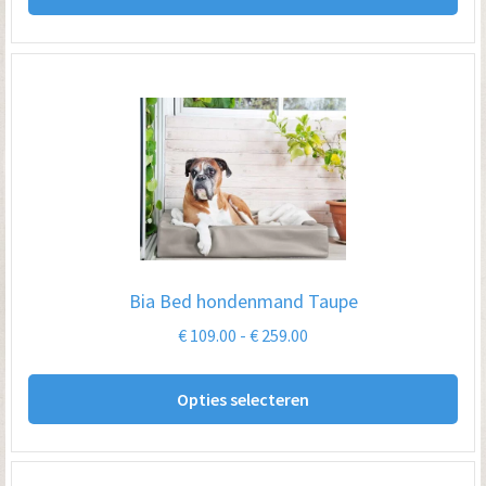
€ 74.95
hee
me
var
De
opt
kan
ge
wo
op
Bia Bed hondenmand Taupe
de
Prijsklasse:
€
109.00
-
€
259.00
pro
€ 109.00
Dit
tot
Opties selecteren
pro
€ 259.00
hee
me