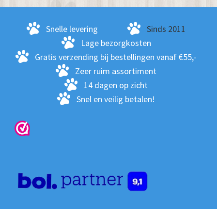
kan
ge
Snelle levering
Sinds 2011
wo
Lage bezorgkosten
op
Gratis verzending bij bestellingen vanaf €55,-
de
Zeer ruim assortiment
pro
14 dagen op zicht
Snel en veilig betalen!