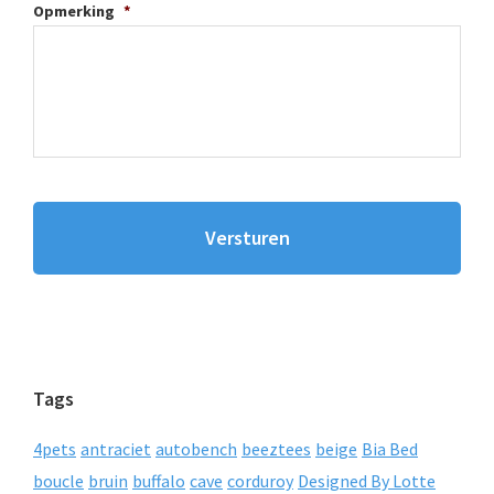
Opmerking
*
Tags
4pets
antraciet
autobench
beeztees
beige
Bia Bed
boucle
bruin
buffalo
cave
corduroy
Designed By Lotte