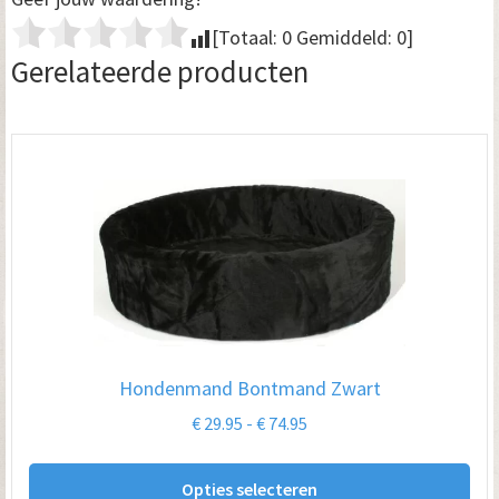
[Totaal:
0
Gemiddeld:
0
]
Gerelateerde producten
Hondenmand Bontmand Zwart
Prijsklasse:
€
29.95
-
€
74.95
€ 29.95
Dit
tot
Opties selecteren
pro