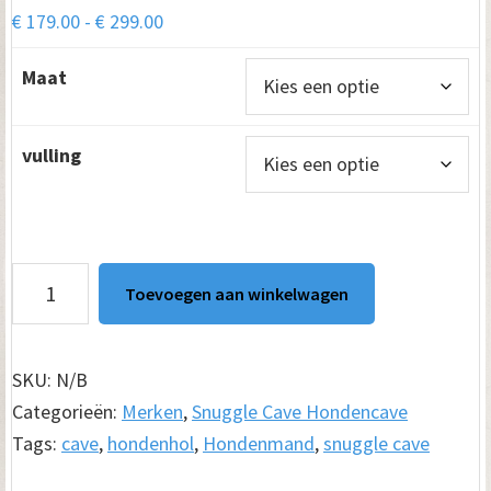
Prijsklasse:
€
179.00
-
€
299.00
€ 179.00
Maat
tot
€ 299.00
vulling
Hondenmand
Toevoegen aan winkelwagen
Snuggle
Cave
Deluxe
SKU:
N/B
Velvet
Categorieën:
Merken
,
Snuggle Cave Hondencave
Blauw
Tags:
cave
,
hondenhol
,
Hondenmand
,
snuggle cave
aantal