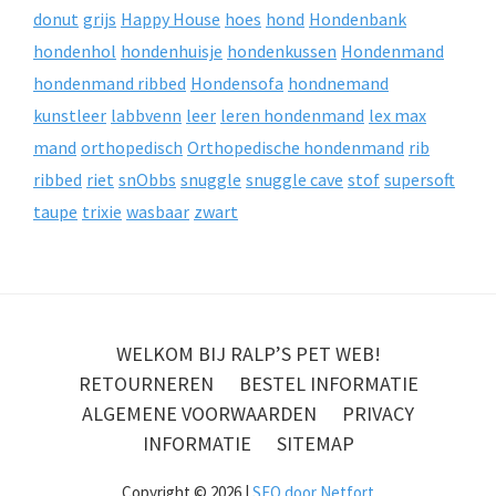
donut
grijs
Happy House
hoes
hond
Hondenbank
hondenhol
hondenhuisje
hondenkussen
Hondenmand
hondenmand ribbed
Hondensofa
hondnemand
kunstleer
labbvenn
leer
leren hondenmand
lex max
mand
orthopedisch
Orthopedische hondenmand
rib
ribbed
riet
snObbs
snuggle
snuggle cave
stof
supersoft
taupe
trixie
wasbaar
zwart
WELKOM BIJ RALP’S PET WEB!
RETOURNEREN
BESTEL INFORMATIE
ALGEMENE VOORWAARDEN
PRIVACY
INFORMATIE
SITEMAP
Copyright © 2026 |
SEO door Netfort