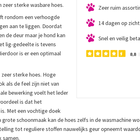
en zeer sterke wasbare hoes.
Zeer ruim assort
ft rondom een verhoogde
14 dagen op zicht
egen aan te liggen. Doordat
ten de deur maar je hond kan
Snel en veilig bet
et lig-gedeelte is tevens
ierdoor is er een optimaal
 zeer sterke hoes. Hoge
k als de feel zijn niet van
ale bewerking voelt het leder
voordeel is dat het
is. Met een vochtige doek
n grote schoonmaak kan de hoes zelfs in de wasmachine w
enstelling tot reguliere stoffen nauwelijks geur opneemt waar
k samen.