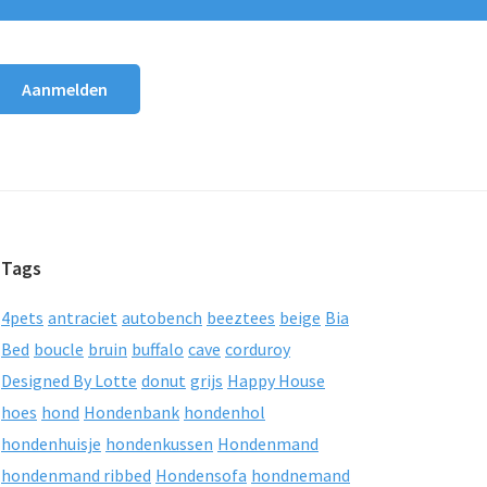
Tags
4pets
antraciet
autobench
beeztees
beige
Bia
Bed
boucle
bruin
buffalo
cave
corduroy
Designed By Lotte
donut
grijs
Happy House
hoes
hond
Hondenbank
hondenhol
hondenhuisje
hondenkussen
Hondenmand
hondenmand ribbed
Hondensofa
hondnemand