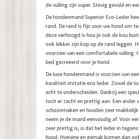
de vulling zijn super. Stevig gevuld en e
De hondenmand Superior Eco-Leder hee
rand. De rand is fijn voor uw hond om t
deze verhoogd is hou je ook de kou bui
ook lekker zijn kop op de rand leggen. H
voorzien van een comfortabele vulling. H
bed gecreëerd voor je hond.
De luxe hondenmand is voorzien van een
kwaliteit imitatie eco-leder. Zowel de loo
echt te onderscheiden. Dankzij een speci
toch er zacht en prettig aan. Een ander 
schoonmaken en houden zeer makkelijk 
neem je de mand eenvoudig af. Voor ee
zeer prettig is, is dat het leder in teg
hond. Hygiëne en gemak komen dan oo