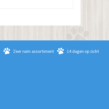
meerdere
variaties.
Deze
optie
kan
gekozen
worden
-
Zeer ruim assortiment
14 dagen op zicht
op
de
productpagina