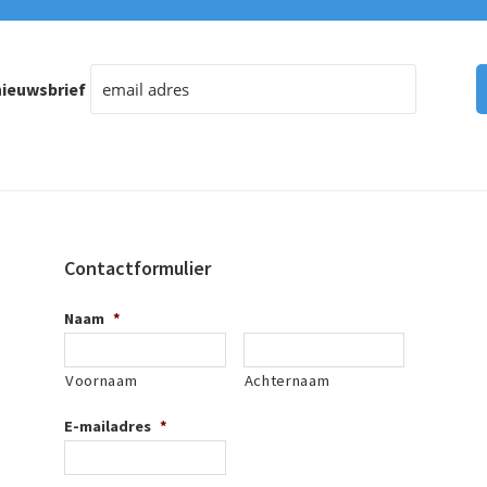
ieuwsbrief
Contactformulier
Naam
*
Voornaam
Achternaam
E-mailadres
*