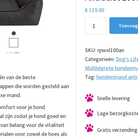
€
119.00
Hondenmand
Toevoeg
Superior
Eco-
Leder
SKU:
rpwol100an
Antraciet
Categorieën:
Dog's Lif
100cm
Middelgrote hondenm
aantal
Tag:
hondenmand antr
én van de beste
happen die worden gesteld aan
uxe mand.
Snelle levering
comfort voor je hond
Lage bezorgkost
l zijn zodat je hond goed en
 van belang voor de vitaliteit
Gratis verzending 
rialen voor zowel de hoes als