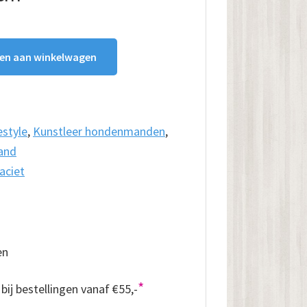
en aan winkelwagen
estyle
,
Kunstleer hondenmanden
,
and
aciet
en
*
bij bestellingen vanaf €55,-