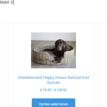
deld:
0
]
t
Hondenmand Happy House Natural met
Kussen
Prijsklasse:
€
79.95
-
€
149.95
€ 79.95
Dit
tot
Opties selecteren
ct
product
€ 149.95