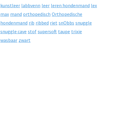
kunstleer
labbvenn
leer
leren hondenmand
lex
max
mand
orthopedisch
Orthopedische
hondenmand
rib
ribbed
riet
snObbs
snuggle
snuggle cave
stof
supersoft
taupe
trixie
wasbaar
zwart