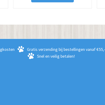
heeft
dere
meerdere
ies.
variaties.
Deze
optie
kan
zen
gekozen
rgkosten
Gratis verzending bij bestellingen vanaf €55,
en
worden
Snel en veilig betalen!
op
de
ctpagina
productpagina