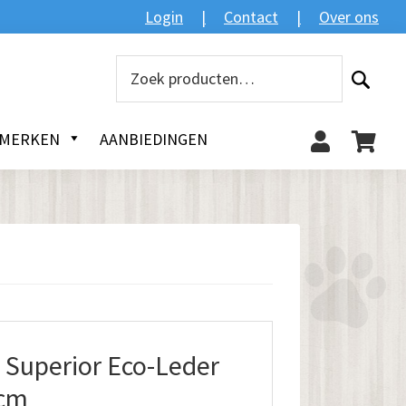
Zoeken
Login
Contact
Over ons
Zoeken
naar:
MERKEN
AANBIEDINGEN
uperior Eco-Leder
0cm