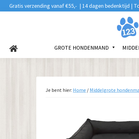
Zoeken
Spring
Door
Spring
Gratis verzending vanaf €55,- | 14 dagen bedenktijd |
naar:
naar
naar
naar
de
de
de
123Hondenmand.nl
hoofdnavigatie
hoofd
voettekst
inhoud
GROTE HONDENMAND
MIDDE
Je bent hier:
Home
/
Middelgrote hondenm