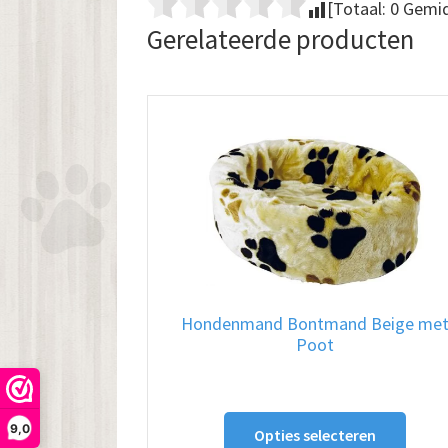
[Totaal:
0
Gemid
Gerelateerde producten
Hondenmand Bontmand Beige me
Poot
Dit
9,0
Opties selecteren
produ