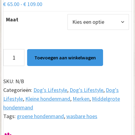
Prijsklasse:
€
65.00
-
€
109.00
€ 65.00
Maat
tot
€ 109.00
Hondenmand
Toevoegen aan winkelwagen
Supersoft
Mintgroen
aantal
SKU:
N/B
Categorieën:
Dog's Lifestyle
,
Dog's Lifestyle
,
Dog's
Lifestyle
,
Kleine hondenmand
,
Merken
,
Middelgrote
hondenmand
Tags:
groene hondenmand
,
wasbare hoes