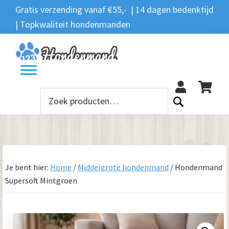
Spring
Door
Spring
Gratis verzending vanaf €55,- | 14 dagen bedenktijd
Zoeken
naar
naar
naar
| Topkwaliteit hondenmanden
Zoeken
naar:
de
de
de
hoofdnavigatie
hoofd
voettekst
12
inhoud
Zoeken
naar:
Je bent hier:
Home
/
Middelgrote hondenmand
/
Hondenmand
Supersoft Mintgroen