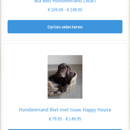
Bia Bed Hondenmand Zwart
Prijsklasse:
€
109.00
-
€
249.00
€ 109.00
Dit
tot
Opties selecteren
pro
€ 249.00
hee
me
var
De
opt
kan
ge
wo
op
Hondenmand Riet met touw Happy House
de
Prijsklasse:
€
79.95
-
€
149.95
pro
€ 79.95
Dit