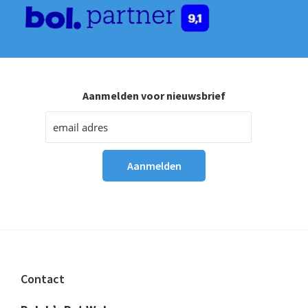
Aanmelden voor nieuwsbrief
Footer
Contact