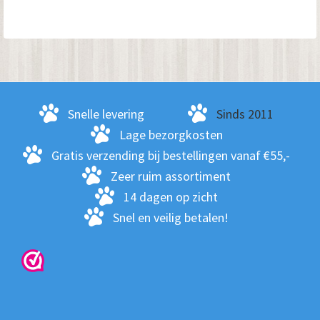
me
var
De
opt
kan
ge
Snelle levering
Sinds 2011
wo
Lage bezorgkosten
op
Gratis verzending bij bestellingen vanaf €55,-
de
Zeer ruim assortiment
pro
14 dagen op zicht
Snel en veilig betalen!