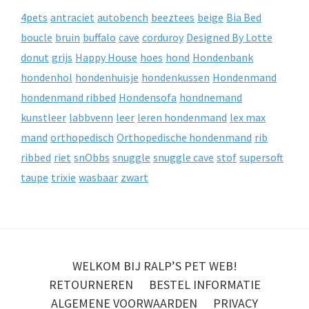
4pets
antraciet
autobench
beeztees
beige
Bia Bed
boucle
bruin
buffalo
cave
corduroy
Designed By Lotte
donut
grijs
Happy House
hoes
hond
Hondenbank
hondenhol
hondenhuisje
hondenkussen
Hondenmand
hondenmand ribbed
Hondensofa
hondnemand
kunstleer
labbvenn
leer
leren hondenmand
lex max
mand
orthopedisch
Orthopedische hondenmand
rib
ribbed
riet
snObbs
snuggle
snuggle cave
stof
supersoft
taupe
trixie
wasbaar
zwart
WELKOM BIJ RALP’S PET WEB!
RETOURNEREN
BESTEL INFORMATIE
ALGEMENE VOORWAARDEN
PRIVACY