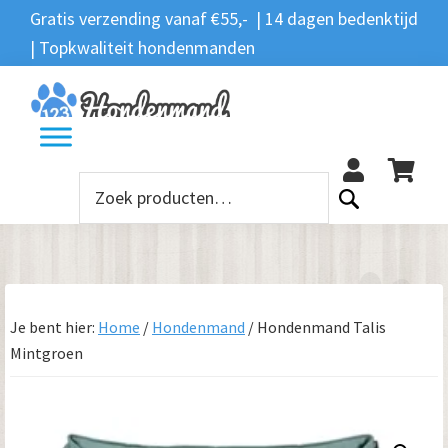
Spring
Door
Spring
Gratis verzending vanaf €55,- | 14 dagen bedenktijd
Zoeken
naar
naar
naar
| Topkwaliteit hondenmanden
Zoeken
naar:
de
de
de
hoofdnavigatie
hoofd
voettekst
12
inhoud
Zoeken
naar:
Je bent hier:
Home
/
Hondenmand
/
Hondenmand Talis
Mintgroen