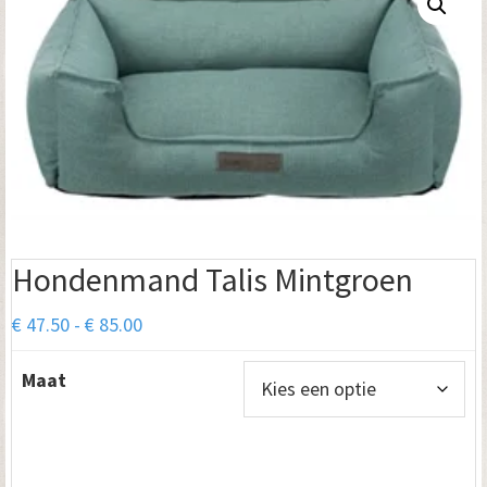
Hondenmand Talis Mintgroen
Prijsklasse:
€
47.50
-
€
85.00
€ 47.50
Maat
tot
€ 85.00