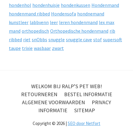
hondenhol
hondenhuisje
hondenkussen
Hondenmand
hondenmand ribbed
Hondensofa
hondnemand
kunstleer
labbvenn
leer
leren hondenmand
lex max
mand
orthopedisch
Orthopedische hondenmand
rib
ribbed
riet
snObbs
snuggle
snuggle cave
stof
supersoft
taupe
trixie
wasbaar
zwart
WELKOM BIJ RALP’S PET WEB!
RETOURNEREN
BESTEL INFORMATIE
ALGEMENE VOORWAARDEN
PRIVACY
INFORMATIE
SITEMAP
Copyright © 2026 |
SEO door Netfort