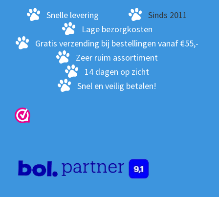
ge
Snelle levering
Sinds 2011
wo
Lage bezorgkosten
op
Gratis verzending bij bestellingen vanaf €55,-
de
Zeer ruim assortiment
pro
14 dagen op zicht
Snel en veilig betalen!