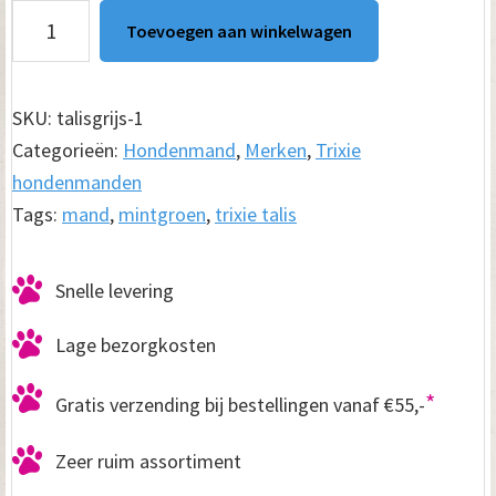
Hondenmand
Toevoegen aan winkelwagen
Talis
Mintgroen
aantal
SKU:
talisgrijs-1
Categorieën:
Hondenmand
,
Merken
,
Trixie
hondenmanden
Tags:
mand
,
mintgroen
,
trixie talis
Snelle levering
Lage bezorgkosten
*
Gratis verzending bij bestellingen vanaf €55,-
Zeer ruim assortiment