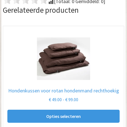
[Totaal:
0
Gemiddeld:
0
]
Gerelateerde producten
Hondenkussen voor rotan hondenmand rechthoekig
Prijsklasse:
€
49.00
-
€
99.00
€ 49.00
Dit
tot
Opties selecteren
pro
€ 99.00
hee