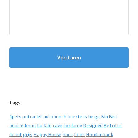
Tags
4pets
antraciet
autobench
beeztees
beige
Bia Bed
boucle
bruin
buffalo
cave
corduroy
Designed By Lotte
donut
grijs
Happy House
hoes
hond
Hondenbank