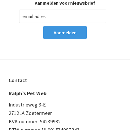
Aanmelden voor nieuwsbrief
Footer
Contact
Ralph’s Pet Web
Industrieweg 3-E
2712LA Zoetermeer
KVK-nummer: 54239982
BTW-nummer: NL001574087B43