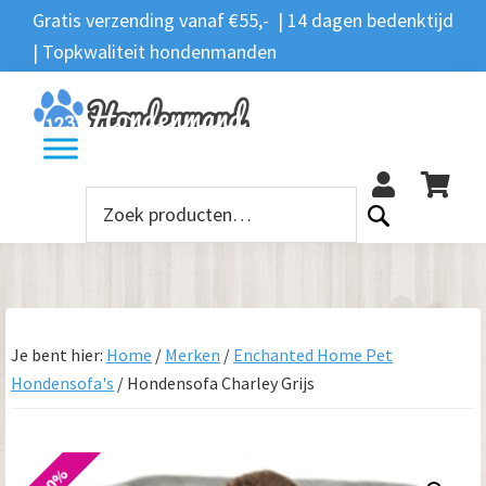
Spring
Door
Spring
Gratis verzending vanaf €55,- | 14 dagen bedenktijd
Zoeken
naar
naar
naar
| Topkwaliteit hondenmanden
Zoeken
naar:
de
de
de
hoofdnavigatie
hoofd
voettekst
12
inhoud
Zoeken
naar:
Je bent hier:
Home
/
Merken
/
Enchanted Home Pet
Hondensofa's
/
Hondensofa Charley Grijs
-20%