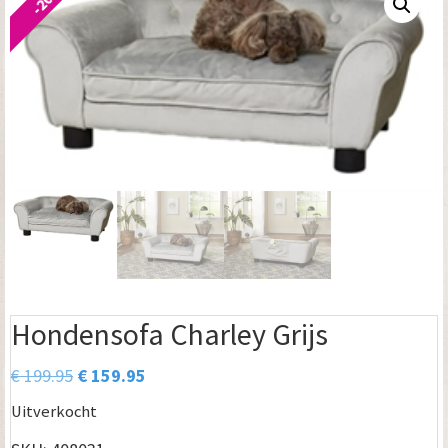
Hondensofa Charley Grijs
Oorspronkelijke
Huidige
€
199.95
€
159.95
prijs
prijs
Uitverkocht
was:
is: