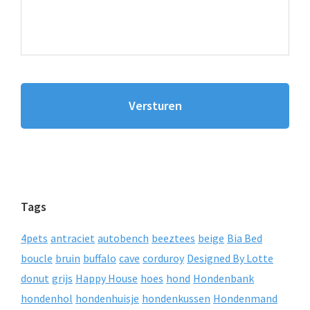
Tags
4pets
antraciet
autobench
beeztees
beige
Bia Bed
boucle
bruin
buffalo
cave
corduroy
Designed By Lotte
donut
grijs
Happy House
hoes
hond
Hondenbank
hondenhol
hondenhuisje
hondenkussen
Hondenmand