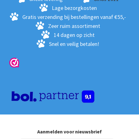
wo
Lage bezorgkosten
op
Gratis verzending bij bestellingen vanaf €55,-
de
Zeer ruim assortiment
pro
14 dagen op zicht
Snel en veilig betalen!
Aanmelden voor nieuwsbrief