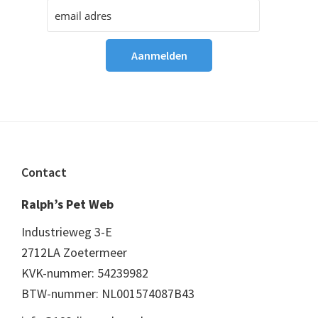
Footer
Contact
Ralph’s Pet Web
Industrieweg 3-E
2712LA Zoetermeer
KVK-nummer: 54239982
BTW-nummer: NL001574087B43