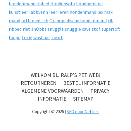
hondenmand ribbed
Hondensofa
hondnemand
kunstleer
labbvenn
leer
leren hondenmand
lex max
mand
orthopedisch
Orthopedische hondenmand
rib
ribbed
riet
snObbs
snuggle
snuggle cave
stof
supersoft
taupe
trixie
wasbaar
zwart
WELKOM BIJ RALP’S PET WEB!
RETOURNEREN
BESTEL INFORMATIE
ALGEMENE VOORWAARDEN
PRIVACY
INFORMATIE
SITEMAP
Copyright © 2026 |
SEO door Netfort