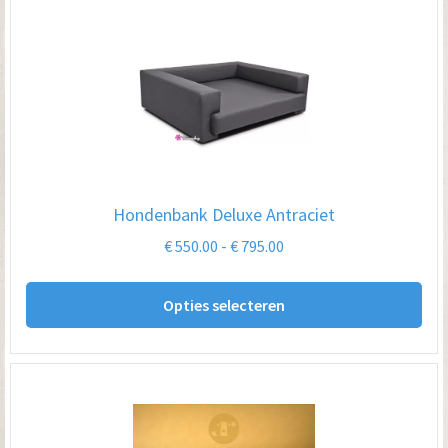
Hondenbank Deluxe Antraciet
Prijsklasse:
€
550.00
-
€
795.00
€ 550.00
Dit
tot
Opties selecteren
pro
€ 795.00
hee
me
var
De