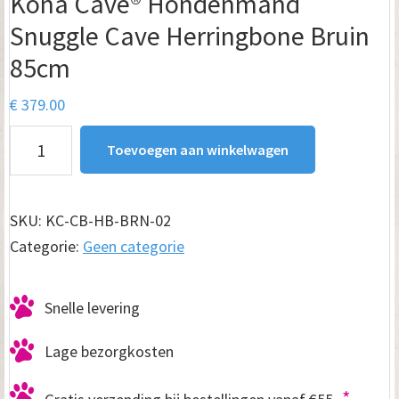
Kona Cave® Hondenmand
Snuggle Cave Herringbone Bruin
85cm
€
379.00
Kona
Toevoegen aan winkelwagen
Cave®
Hondenmand
Snuggle
SKU:
KC-CB-HB-BRN-02
Cave
Categorie:
Geen categorie
Herringbone
Bruin
Snelle levering
85cm
aantal
Lage bezorgkosten
*