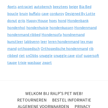
4pets
antraciet
autobench
beeztees
beige
Bia Bed
boucle
bruin
buffalo
cave
corduroy
Designed By Lotte
donut
grijs
Happy House
hoes
hond
Hondenbank
hondenhol
hondenhuisje
hondenkussen
Hondenmand
hondenmand ribbed
Hondensofa
hondnemand
kunstleer
labbvenn
leer
leren hondenmand
lex max
mand
orthopedisch
Orthopedische hondenmand
rib
ribbed
riet
snObbs
snuggle
snuggle cave
stof
supersoft
taupe
trixie
wasbaar
zwart
WELKOM BIJ RALP’S PET WEB!
RETOURNEREN
BESTEL INFORMATIE
ALGEMENE VOORWAARDEN
PRIVACY