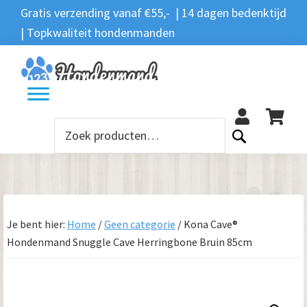
Spring
Door
Spring
Gratis verzending vanaf €55,- | 14 dagen bedenktijd
Zoeken
naar
naar
naar
| Topkwaliteit hondenmanden
Zoeken
naar:
de
de
de
hoofdnavigatie
hoofd
voettekst
12
inhoud
Zoeken
naar:
Je bent hier:
Home
/
Geen categorie
/
Kona Cave®
Hondenmand Snuggle Cave Herringbone Bruin 85cm