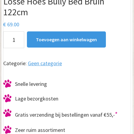
Losse Hoes Bully Bed Bruin
122cm
€
69.00
Losse
Toevoegen aan winkelwagen
Hoes
Bully
Bed
Categorie:
Geen categorie
Bruin
122cm
Snelle levering
aantal
Lage bezorgkosten
*
Gratis verzending bij bestellingen vanaf €55,-
Zeer ruim assortiment