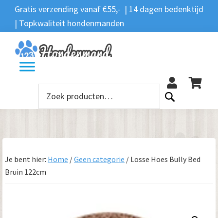
Spring
Door
Spring
Gratis verzending vanaf €55,- | 14 dagen bedenktijd
Zoeken
naar
naar
naar
| Topkwaliteit hondenmanden
Zoeken
naar:
de
de
de
hoofdnavigatie
hoofd
voettekst
12
inhoud
Zoeken
naar:
Je bent hier:
Home
/
Geen categorie
/
Losse Hoes Bully Bed
Bruin 122cm