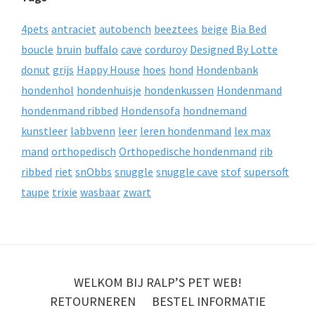
4pets
antraciet
autobench
beeztees
beige
Bia Bed
boucle
bruin
buffalo
cave
corduroy
Designed By Lotte
donut
grijs
Happy House
hoes
hond
Hondenbank
hondenhol
hondenhuisje
hondenkussen
Hondenmand
hondenmand ribbed
Hondensofa
hondnemand
kunstleer
labbvenn
leer
leren hondenmand
lex max
mand
orthopedisch
Orthopedische hondenmand
rib
ribbed
riet
snObbs
snuggle
snuggle cave
stof
supersoft
taupe
trixie
wasbaar
zwart
WELKOM BIJ RALP’S PET WEB!
RETOURNEREN
BESTEL INFORMATIE