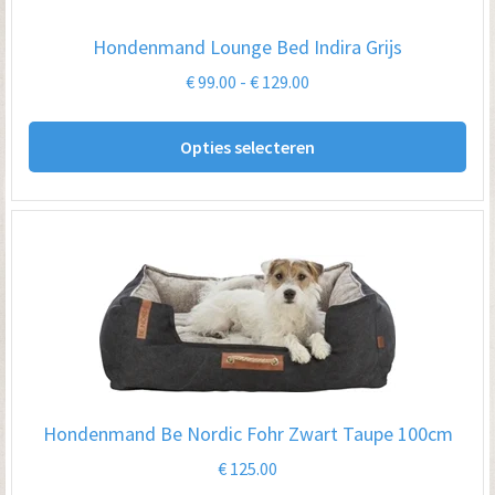
Hondenmand Lounge Bed Indira Grijs
Prijsklasse:
€
99.00
-
€
129.00
€ 99.00
Dit
tot
Opties selecteren
pro
€ 129.00
hee
me
var
De
opt
kan
ge
wo
Hondenmand Be Nordic Fohr Zwart Taupe 100cm
op
€
125.00
de