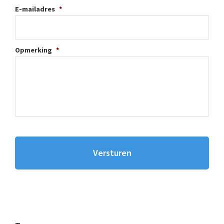
E-mailadres
*
Opmerking
*