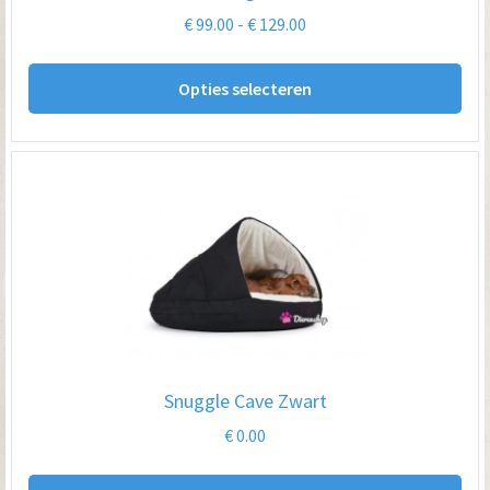
Prijsklasse:
€
99.00
-
€
129.00
€ 99.00
Dit
tot
Opties selecteren
pro
€ 129.00
hee
me
var
De
opt
kan
ge
wo
op
Snuggle Cave Zwart
de
€
0.00
pro