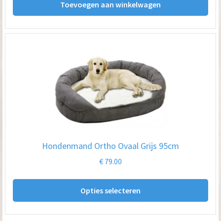
Toevoegen aan winkelwagen
Hondenmand Ortho Ovaal Grijs 95cm
€
79.00
Dit
Opties selecteren
pro
hee
me