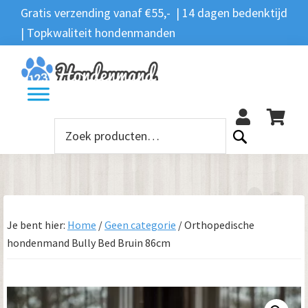
Spring
Door
Spring
Gratis verzending vanaf €55,- | 14 dagen bedenktijd
Zoeken
naar
naar
naar
| Topkwaliteit hondenmanden
Zoeken
naar:
de
de
de
hoofdnavigatie
hoofd
voettekst
12
inhoud
Zoeken
naar:
Je bent hier:
Home
/
Geen categorie
/
Orthopedische
hondenmand Bully Bed Bruin 86cm