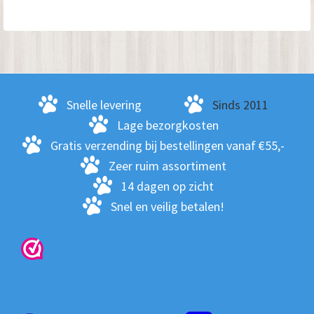
var
De
opt
kan
ge
Snelle levering
Sinds 2011
wo
Lage bezorgkosten
op
Gratis verzending bij bestellingen vanaf €55,-
de
Zeer ruim assortiment
pro
14 dagen op zicht
Snel en veilig betalen!