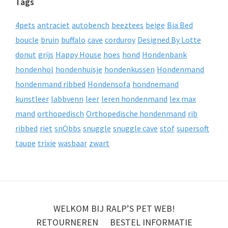
Tags
4pets
antraciet
autobench
beeztees
beige
Bia Bed
boucle
bruin
buffalo
cave
corduroy
Designed By Lotte
donut
grijs
Happy House
hoes
hond
Hondenbank
hondenhol
hondenhuisje
hondenkussen
Hondenmand
hondenmand ribbed
Hondensofa
hondnemand
kunstleer
labbvenn
leer
leren hondenmand
lex max
mand
orthopedisch
Orthopedische hondenmand
rib
ribbed
riet
snObbs
snuggle
snuggle cave
stof
supersoft
taupe
trixie
wasbaar
zwart
WELKOM BIJ RALP’S PET WEB!
RETOURNEREN
BESTEL INFORMATIE