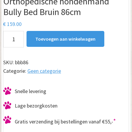
Orthopedische hondenmand
Bully Bed Bruin 86cm
€
159.00
Orthopedische
Toevoegen aan winkelwagen
hondenmand
Bully
Bed
SKU:
bbb86
Bruin
Categorie:
Geen categorie
86cm
aantal
Snelle levering
Lage bezorgkosten
*
Gratis verzending bij bestellingen vanaf €55,-