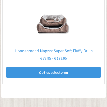
var
De
opt
kan
ge
wo
op
Hondenmand Napzzz Super Soft Fluffy Bruin
de
Prijsklasse:
€
79.95
-
€
139.95
pro
€ 79.95
Dit
tot
Opties selecteren
pro
€ 139.95
hee
me
var
De