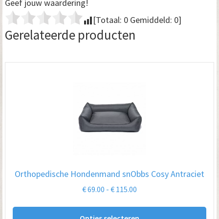
Geef jouw waardering!
[Totaal:
0
Gemiddeld:
0
]
Gerelateerde producten
Orthopedische Hondenmand snObbs Cosy Antraciet
Prijsklasse:
€
69.00
-
€
115.00
€ 69.00
Dit
tot
Opties selecteren