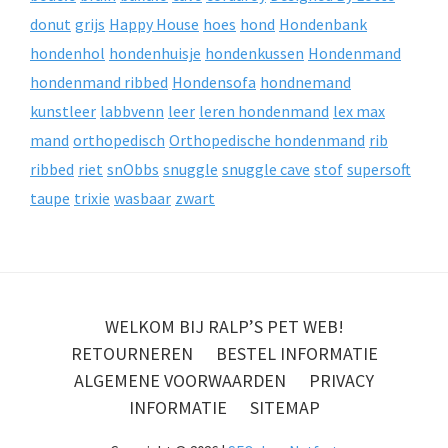
donut
grijs
Happy House
hoes
hond
Hondenbank
hondenhol
hondenhuisje
hondenkussen
Hondenmand
hondenmand ribbed
Hondensofa
hondnemand
kunstleer
labbvenn
leer
leren hondenmand
lex max
mand
orthopedisch
Orthopedische hondenmand
rib
ribbed
riet
snObbs
snuggle
snuggle cave
stof
supersoft
taupe
trixie
wasbaar
zwart
WELKOM BIJ RALP’S PET WEB!
RETOURNEREN
BESTEL INFORMATIE
ALGEMENE VOORWAARDEN
PRIVACY
INFORMATIE
SITEMAP