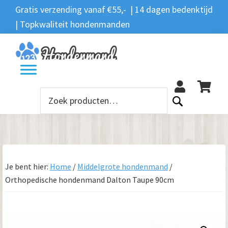
Spring
Door
Spring
Gratis verzending vanaf €55,- | 14 dagen bedenktijd
Zoeken
naar
naar
naar
| Topkwaliteit hondenmanden
Zoeken
naar:
de
de
de
hoofdnavigatie
hoofd
voettekst
12
inhoud
Zoeken
naar:
Je bent hier:
Home
/
Middelgrote hondenmand
/
Orthopedische hondenmand Dalton Taupe 90cm