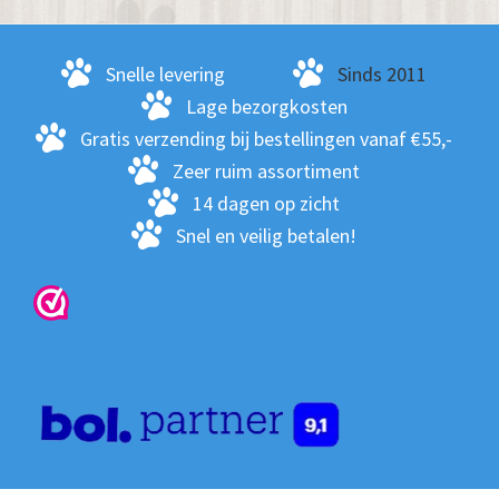
opt
kan
ge
Snelle levering
Sinds 2011
wo
Lage bezorgkosten
op
Gratis verzending bij bestellingen vanaf €55,-
de
Zeer ruim assortiment
pro
14 dagen op zicht
Snel en veilig betalen!