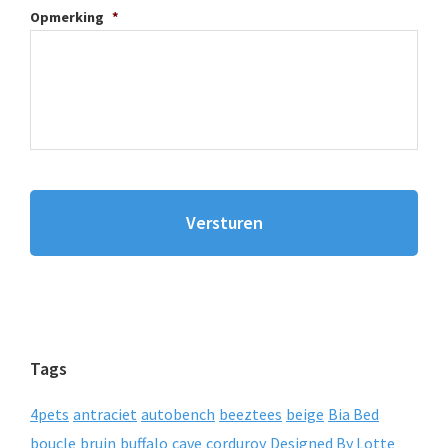
Opmerking
*
Tags
4pets
antraciet
autobench
beeztees
beige
Bia Bed
boucle
bruin
buffalo
cave
corduroy
Designed By Lotte