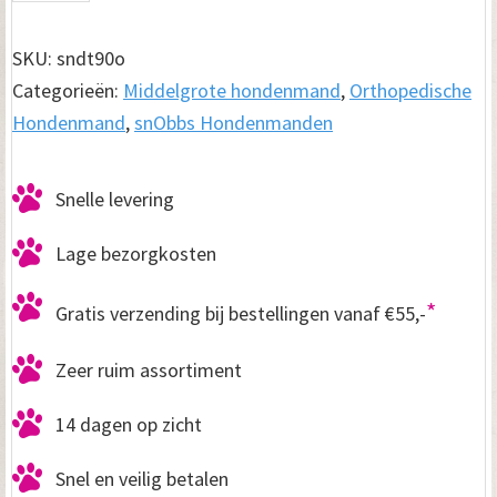
Dalton
Taupe
SKU:
sndt90o
90cm
Categorieën:
Middelgrote hondenmand
,
Orthopedische
aantal
Hondenmand
,
snObbs Hondenmanden
Snelle levering
Lage bezorgkosten
*
Gratis verzending bij bestellingen vanaf €55,-
Zeer ruim assortiment
14 dagen op zicht
Snel en veilig betalen